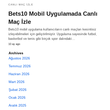
CANLI MAÇ IZLE
Bets10 Mobil Uygulamada Canlı
Maç İzle
Bets10 mobil uygulama kullanıcıların canlı maçları kesintisiz
izleyebilmeleri için geliştirilmiştir. Uygulama sayesinde futbol,
basketbol ve tenis gibi birçok spor dalındaki…
10 ay ago
Archives
Ağustos 2026
Temmuz 2026
Haziran 2026
Mart 2026
Şubat 2026
Ocak 2026
Aralık 2025