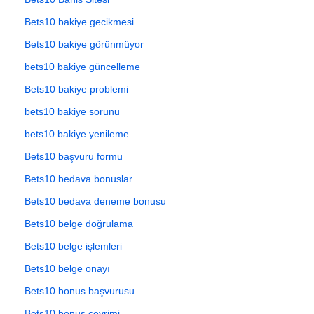
Bets10 bakiye gecikmesi
Bets10 bakiye görünmüyor
bets10 bakiye güncelleme
Bets10 bakiye problemi
bets10 bakiye sorunu
bets10 bakiye yenileme
Bets10 başvuru formu
Bets10 bedava bonuslar
Bets10 bedava deneme bonusu
Bets10 belge doğrulama
Bets10 belge işlemleri
Bets10 belge onayı
Bets10 bonus başvurusu
Bets10 bonus çevrimi