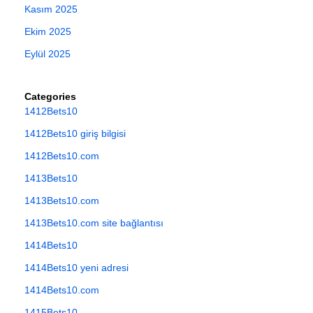
Kasım 2025
Ekim 2025
Eylül 2025
Categories
1412Bets10
1412Bets10 giriş bilgisi
1412Bets10.com
1413Bets10
1413Bets10.com
1413Bets10.com site bağlantısı
1414Bets10
1414Bets10 yeni adresi
1414Bets10.com
1415Bets10