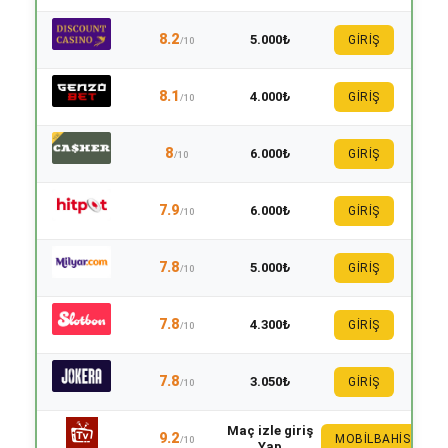
8.2
5.000₺
GİRİŞ
/10
8.1
4.000₺
GİRİŞ
/10
8
6.000₺
GİRİŞ
/10
7.9
6.000₺
GİRİŞ
/10
7.8
5.000₺
GİRİŞ
/10
7.8
4.300₺
GİRİŞ
/10
7.8
3.050₺
GİRİŞ
/10
Maç izle giriş
9.2
MOBILBAHIS
/10
Yap