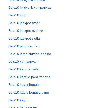
Bets10 ilk üyelik kampanyası
Bets10 indir
Bets10 jackpot fırsatı
Bets10 jackpot oyunlar
Bets10 jackpot slotlar
Bets10 jeton cüzdan
Bets10 jeton cüzdan ödeme
bets10 kampanya
Bets10 kampanyalar
Bets10 kart ile para yatırma
Bets10 kayıp bonusu
Bets10 kayıp bonusu alımı
Bets10 kayıt
Bets10 kayıt formu