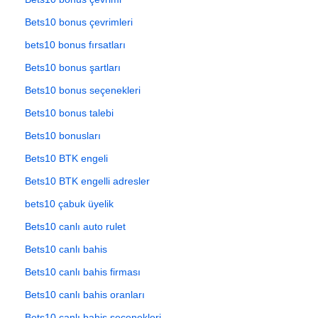
Bets10 bonus çevrimleri
bets10 bonus fırsatları
Bets10 bonus şartları
Bets10 bonus seçenekleri
Bets10 bonus talebi
Bets10 bonusları
Bets10 BTK engeli
Bets10 BTK engelli adresler
bets10 çabuk üyelik
Bets10 canlı auto rulet
Bets10 canlı bahis
Bets10 canlı bahis firması
Bets10 canlı bahis oranları
Bets10 canlı bahis seçenekleri