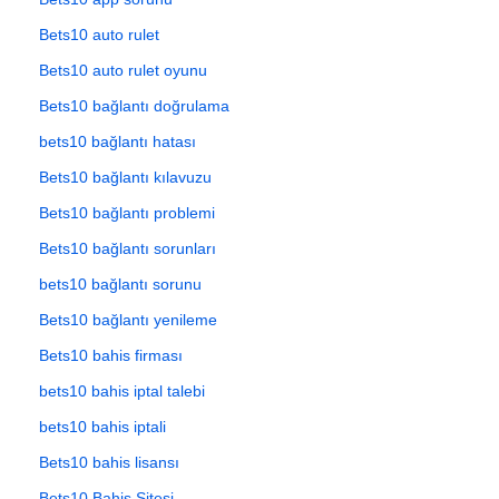
Bets10 auto rulet
Bets10 auto rulet oyunu
Bets10 bağlantı doğrulama
bets10 bağlantı hatası
Bets10 bağlantı kılavuzu
Bets10 bağlantı problemi
Bets10 bağlantı sorunları
bets10 bağlantı sorunu
Bets10 bağlantı yenileme
Bets10 bahis firması
bets10 bahis iptal talebi
bets10 bahis iptali
Bets10 bahis lisansı
Bets10 Bahis Sitesi