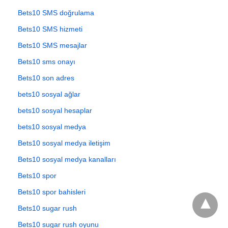
Bets10 SMS doğrulama
Bets10 SMS hizmeti
Bets10 SMS mesajlar
Bets10 sms onayı
Bets10 son adres
bets10 sosyal ağlar
bets10 sosyal hesaplar
bets10 sosyal medya
Bets10 sosyal medya iletişim
Bets10 sosyal medya kanalları
Bets10 spor
Bets10 spor bahisleri
Bets10 sugar rush
Bets10 sugar rush oyunu