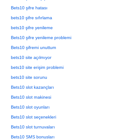
Bets10 şifre hatası
bets10 şifre sıfırlama
bets10 şifre yenileme
Bets10 şifre yenileme problemi
Bets10 şifremi unuttum
bets10 site açılmıyor
bets10 site erişim problemi
bets10 site sorunu
Bets10 slot kazançları
Bets10 slot makinesi
Bets10 slot oyunları
Bets10 slot seçenekleri
Bets10 slot turnuvaları
Bets10 SMS bonusları