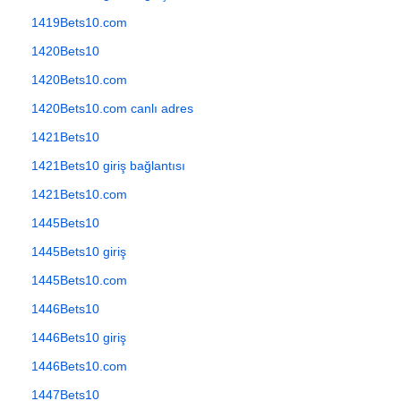
1419Bets10.com
1420Bets10
1420Bets10.com
1420Bets10.com canlı adres
1421Bets10
1421Bets10 giriş bağlantısı
1421Bets10.com
1445Bets10
1445Bets10 giriş
1445Bets10.com
1446Bets10
1446Bets10 giriş
1446Bets10.com
1447Bets10