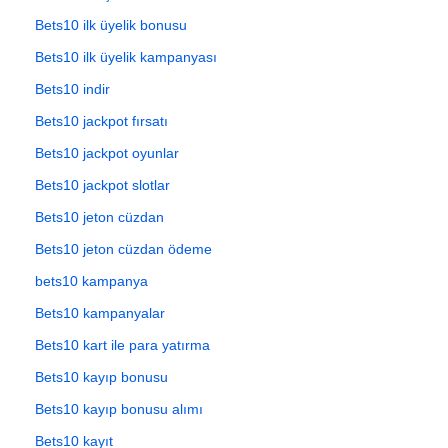
Bets10 ilk üyelik bonusu
Bets10 ilk üyelik kampanyası
Bets10 indir
Bets10 jackpot fırsatı
Bets10 jackpot oyunlar
Bets10 jackpot slotlar
Bets10 jeton cüzdan
Bets10 jeton cüzdan ödeme
bets10 kampanya
Bets10 kampanyalar
Bets10 kart ile para yatırma
Bets10 kayıp bonusu
Bets10 kayıp bonusu alımı
Bets10 kayıt