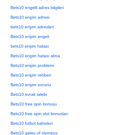
Bets10 engelli adres bilgileri
Bets10 erişim adresi
bets10 erişim adresleri
Bets10 erişim engeli
bets10 erişim hatası
Bets10 erişim hatası alma
Bets10 erişim problemi
Bets10 erişim rehberi
Bets10 erişim sorunu
Bets10 evrak talebi
Bets10 free spin bonusu
Bets10 free spin slot bonusları
Bets10 futbol bahisleri
Bets10 gates of olympus