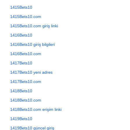
1415Bets10
1415Bets10.com
1415Bets10.com giriş linki
1416Bets10
1416Bets10 giriş bilgileri
1416Bets10.com
1417Bets10
1417Bets10 yeni adres
1417Bets10.com
1418Bets10
1418Bets10.com
1418Bets10.com erişim linki
1419Bets10
1419Bets10 güncel giriş