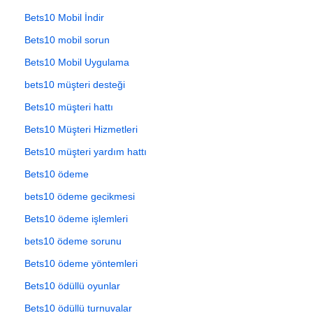
Bets10 Mobil İndir
Bets10 mobil sorun
Bets10 Mobil Uygulama
bets10 müşteri desteği
Bets10 müşteri hattı
Bets10 Müşteri Hizmetleri
Bets10 müşteri yardım hattı
Bets10 ödeme
bets10 ödeme gecikmesi
Bets10 ödeme işlemleri
bets10 ödeme sorunu
Bets10 ödeme yöntemleri
Bets10 ödüllü oyunlar
Bets10 ödüllü turnuvalar