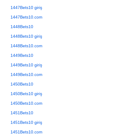
1447Bets10 giriş
1447Bets10.com
1448Bets10
1448Bets10 giriş
1448Bets10.com
1449Bets10
1449Bets10 giriş
1449Bets10.com
1450Bets10
1450Bets10 giriş
1450Bets10.com
1451Bets10
1451Bets10 giriş
1451Bets10.com