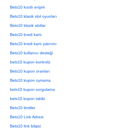
Bets10 kısıtlı erişim
Bets10 klasik slot oyunları
Bets10 klasik slotlar
Bets10 kredi kartı
Bets10 kredi kartı yatırımı
Bets10 kullanıcı desteği
bets10 kupon kontrolü
Bets10 kupon oranları
Bets10 kupon oynama
bets10 kupon sorgulama
bets10 kupon takibi
Bets10 limitler
Bets10 Link Adresi
Bets10 link bilgisi