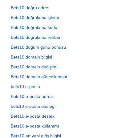
Bets10 doğru adres
Bets10 doğrulama işlemi
Bets10 doğrulama kodu
Bets10 doğrulama rehberi
Bets10 doğum günü bonusu
Bets10 domain bilgisi
Bets10 domain değişimi
Bets10 domain güncellemesi
bets10 e-posta
Bets10 e-posta adresi
bets10 e-posta desteği
Bets10 e-posta destek
Bets10 e-posta kullanımı
Bets10 en yeni giriş bilgisi