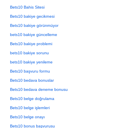
Bets10 Bahis Sitesi
Bets10 bakiye gecikmesi
Bets10 bakiye görünmüyor
bets10 bakiye güncelleme
Bets10 bakiye problemi
bets10 bakiye sorunu
bets10 bakiye yenileme
Bets10 başvuru formu
Bets10 bedava bonuslar
Bets10 bedava deneme bonusu
Bets10 belge doğrulama
Bets10 belge işlemleri
Bets10 belge onayı
Bets10 bonus başvurusu