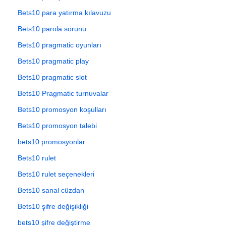
Bets10 para yatırma kılavuzu
Bets10 parola sorunu
Bets10 pragmatic oyunları
Bets10 pragmatic play
Bets10 pragmatic slot
Bets10 Pragmatic turnuvalar
Bets10 promosyon koşulları
Bets10 promosyon talebi
bets10 promosyonlar
Bets10 rulet
Bets10 rulet seçenekleri
Bets10 sanal cüzdan
Bets10 şifre değişikliği
bets10 şifre değiştirme