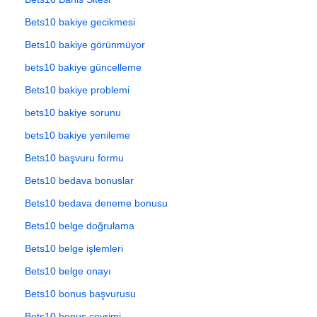
Bets10 bakiye gecikmesi
Bets10 bakiye görünmüyor
bets10 bakiye güncelleme
Bets10 bakiye problemi
bets10 bakiye sorunu
bets10 bakiye yenileme
Bets10 başvuru formu
Bets10 bedava bonuslar
Bets10 bedava deneme bonusu
Bets10 belge doğrulama
Bets10 belge işlemleri
Bets10 belge onayı
Bets10 bonus başvurusu
Bets10 bonus çevrimi