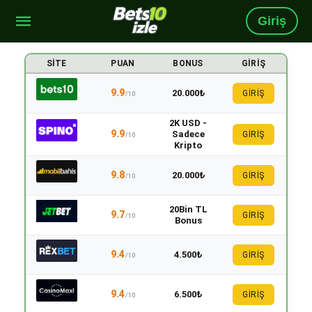
Giriş
SITE
PUAN
BONUS
GIRIŞ
9.9
20.000₺
GİRİŞ
/10
2K USD -
9.9
Sadece
GİRİŞ
/10
Kripto
9.8
20.000₺
GİRİŞ
/10
20Bin TL
9.7
GİRİŞ
/10
Bonus
9.4
4.500₺
GİRİŞ
/10
9.4
6.500₺
GİRİŞ
/10