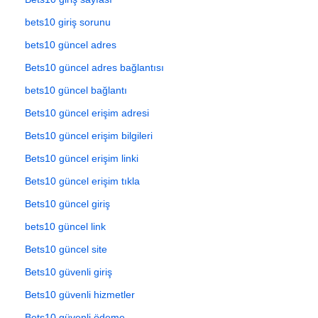
bets10 giriş sorunu
bets10 güncel adres
Bets10 güncel adres bağlantısı
bets10 güncel bağlantı
Bets10 güncel erişim adresi
Bets10 güncel erişim bilgileri
Bets10 güncel erişim linki
Bets10 güncel erişim tıkla
Bets10 güncel giriş
bets10 güncel link
Bets10 güncel site
Bets10 güvenli giriş
Bets10 güvenli hizmetler
Bets10 güvenli ödeme