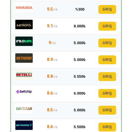
9.5
%300
GİRİŞ
/10
9.1
8.000₺
GİRİŞ
/10
9
5.000₺
GİRİŞ
/10
8.9
5.000₺
GİRİŞ
/10
8.8
5.550₺
GİRİŞ
/10
8.6
6.000₺
GİRİŞ
/10
8.5
5.000₺
GİRİŞ
/10
8.4
5.500₺
GİRİŞ
/10