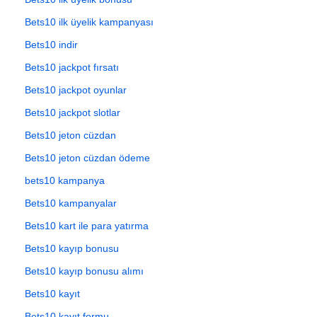
Bets10 ilk üyelik kampanyası
Bets10 indir
Bets10 jackpot fırsatı
Bets10 jackpot oyunlar
Bets10 jackpot slotlar
Bets10 jeton cüzdan
Bets10 jeton cüzdan ödeme
bets10 kampanya
Bets10 kampanyalar
Bets10 kart ile para yatırma
Bets10 kayıp bonusu
Bets10 kayıp bonusu alımı
Bets10 kayıt
Bets10 kayıt formu