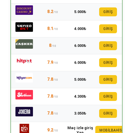
8.2
5.000₺
GİRİŞ
/10
8.1
4.000₺
GİRİŞ
/10
8
6.000₺
GİRİŞ
/10
7.9
6.000₺
GİRİŞ
/10
7.8
5.000₺
GİRİŞ
/10
7.8
4.300₺
GİRİŞ
/10
7.8
3.050₺
GİRİŞ
/10
Maç izle giriş
9.2
MOBILBAHIS
/10
Yap