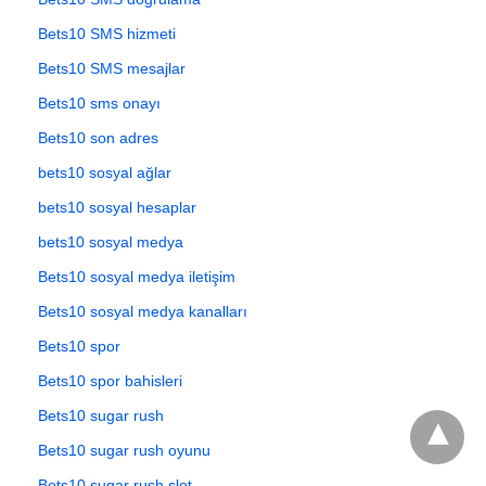
Bets10 SMS hizmeti
Bets10 SMS mesajlar
Bets10 sms onayı
Bets10 son adres
bets10 sosyal ağlar
bets10 sosyal hesaplar
bets10 sosyal medya
Bets10 sosyal medya iletişim
Bets10 sosyal medya kanalları
Bets10 spor
Bets10 spor bahisleri
Bets10 sugar rush
Bets10 sugar rush oyunu
Bets10 sugar rush slot