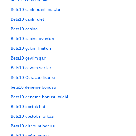
Bets10 canlı oranlı maçlar
Bets10 canlı rulet
Bets10 casino
Bets10 casino oyunları
Bets10 çekim limitleri
Bets10 çevrim şartı
Bets10 çevrim şartları
Bets10 Curacao lisansı
bets10 deneme bonusu
Bets10 deneme bonusu talebi
Bets10 destek hattı
Bets10 destek merkezi
Bets10 discount bonusu
Bets10 doğru adres