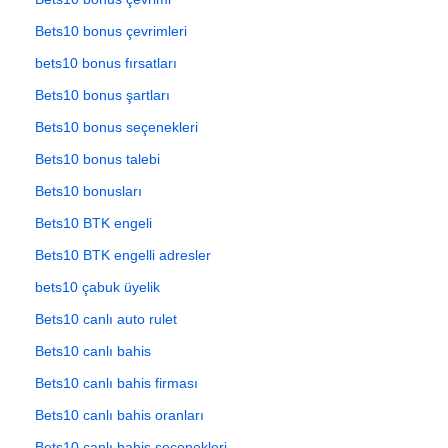
Bets10 bonus çevrimleri
bets10 bonus fırsatları
Bets10 bonus şartları
Bets10 bonus seçenekleri
Bets10 bonus talebi
Bets10 bonusları
Bets10 BTK engeli
Bets10 BTK engelli adresler
bets10 çabuk üyelik
Bets10 canlı auto rulet
Bets10 canlı bahis
Bets10 canlı bahis firması
Bets10 canlı bahis oranları
Bets10 canlı bahis seçenekleri