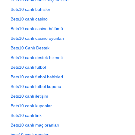
Bets10 canlı bahisler
Bets10 canlı casino
Bets10 canlı casino bölümü
Bets10 canlı casino oyunları
Bets10 Canlı Destek
Bets10 canlı destek hizmeti
Bets10 canlı futbol
Bets10 canlı futbol bahisleri
Bets10 canlı futbol kuponu
Bets10 canlı iletişim
Bets10 canlı kuponlar
Bets10 canlı link
Bets10 canlı maç oranları
bets10 canlı oranlar