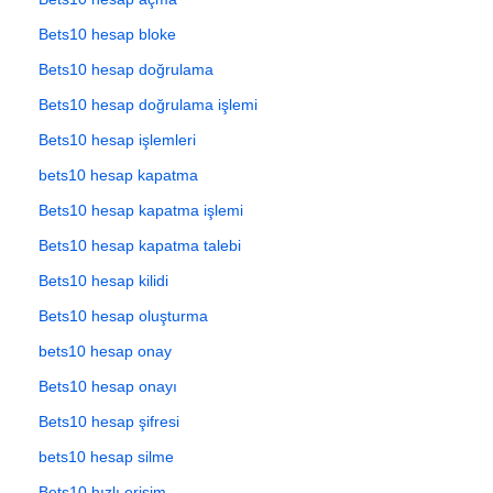
Bets10 hesap bloke
Bets10 hesap doğrulama
Bets10 hesap doğrulama işlemi
Bets10 hesap işlemleri
bets10 hesap kapatma
Bets10 hesap kapatma işlemi
Bets10 hesap kapatma talebi
Bets10 hesap kilidi
Bets10 hesap oluşturma
bets10 hesap onay
Bets10 hesap onayı
Bets10 hesap şifresi
bets10 hesap silme
Bets10 hızlı erişim