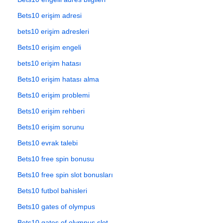
Bets10 erişim adresi
bets10 erişim adresleri
Bets10 erişim engeli
bets10 erişim hatası
Bets10 erişim hatası alma
Bets10 erişim problemi
Bets10 erişim rehberi
Bets10 erişim sorunu
Bets10 evrak talebi
Bets10 free spin bonusu
Bets10 free spin slot bonusları
Bets10 futbol bahisleri
Bets10 gates of olympus
Bets10 gates of olympus slot