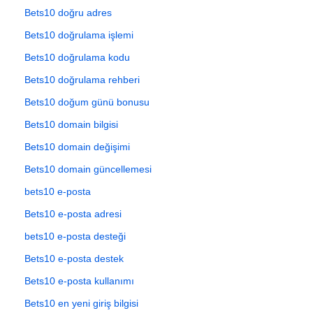
Bets10 doğru adres
Bets10 doğrulama işlemi
Bets10 doğrulama kodu
Bets10 doğrulama rehberi
Bets10 doğum günü bonusu
Bets10 domain bilgisi
Bets10 domain değişimi
Bets10 domain güncellemesi
bets10 e-posta
Bets10 e-posta adresi
bets10 e-posta desteği
Bets10 e-posta destek
Bets10 e-posta kullanımı
Bets10 en yeni giriş bilgisi