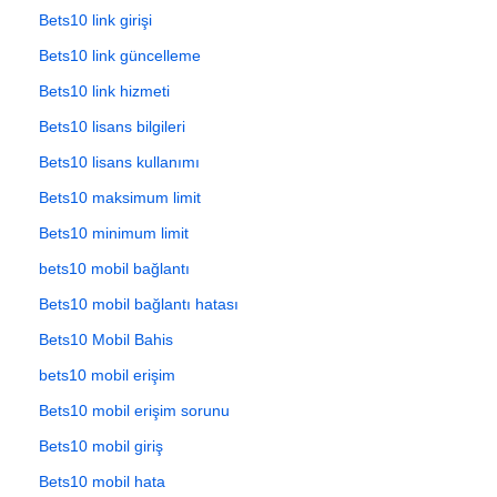
Bets10 link girişi
Bets10 link güncelleme
Bets10 link hizmeti
Bets10 lisans bilgileri
Bets10 lisans kullanımı
Bets10 maksimum limit
Bets10 minimum limit
bets10 mobil bağlantı
Bets10 mobil bağlantı hatası
Bets10 Mobil Bahis
bets10 mobil erişim
Bets10 mobil erişim sorunu
Bets10 mobil giriş
Bets10 mobil hata