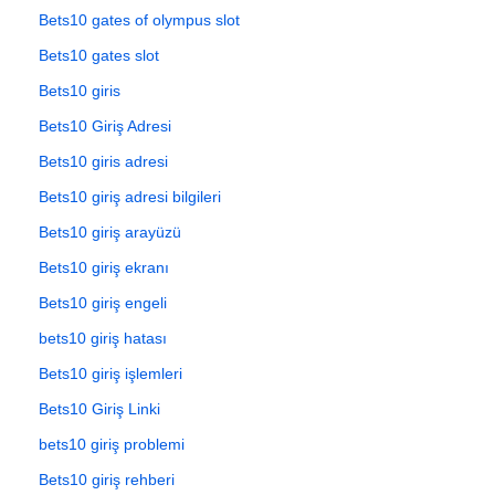
Bets10 gates of olympus slot
Bets10 gates slot
Bets10 giris
Bets10 Giriş Adresi
Bets10 giris adresi
Bets10 giriş adresi bilgileri
Bets10 giriş arayüzü
Bets10 giriş ekranı
Bets10 giriş engeli
bets10 giriş hatası
Bets10 giriş işlemleri
Bets10 Giriş Linki
bets10 giriş problemi
Bets10 giriş rehberi