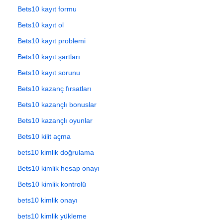
Bets10 kayıt formu
Bets10 kayıt ol
Bets10 kayıt problemi
Bets10 kayıt şartları
Bets10 kayıt sorunu
Bets10 kazanç fırsatları
Bets10 kazançlı bonuslar
Bets10 kazançlı oyunlar
Bets10 kilit açma
bets10 kimlik doğrulama
Bets10 kimlik hesap onayı
Bets10 kimlik kontrolü
bets10 kimlik onayı
bets10 kimlik yükleme