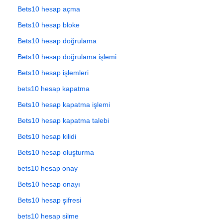
Bets10 hesap açma
Bets10 hesap bloke
Bets10 hesap doğrulama
Bets10 hesap doğrulama işlemi
Bets10 hesap işlemleri
bets10 hesap kapatma
Bets10 hesap kapatma işlemi
Bets10 hesap kapatma talebi
Bets10 hesap kilidi
Bets10 hesap oluşturma
bets10 hesap onay
Bets10 hesap onayı
Bets10 hesap şifresi
bets10 hesap silme