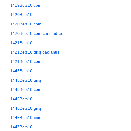
1419Bets10.com
1420Bets10
1420Bets10.com
1420Bets10.com canlı adres
1421Bets10
1421Bets10 giriş bağlantısı
1421Bets10.com
1445Bets10
1445Bets10 giriş
1445Bets10.com
1446Bets10
1446Bets10 giriş
1446Bets10.com
1447Bets10