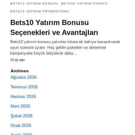
BETS10 YATIRIM BONUSU
BETS10 YATIRIM FIRSATI
BETS10 YATIRIM PROMOSYONU
Bets10 Yatırım Bonusu
Seçenekleri ve Avantajları
Bets10 yatırım bonusu yatırılan tutara ek bakiye kazandırarak
oyun süresini uzatır. Hoş geldin paketleri ve dönemsel
kampanyalar küçük bütçelerle daha…
10 ay ago
Archives
Ağustos 2026
Temmuz 2026
Haziran 2026
Mart 2026
Şubat 2026
Ocak 2026