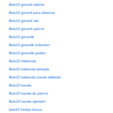
Bets10 güvenli ödeme
Bets10 güvenli para aktarma
Bets10 güvenli site
Bets10 güvenli yatırım
Bets10 güvenlik
Bets10 güvenlik önlemleri
Bets10 güvenlik şartları
Bets10 Hakkında
Bets10 hakkında detaylar
Bets10 hakkında merak edilenler
Bets10 havale
Bets10 havale ile yatırım
Bets10 havale işlemleri
bets10 hediye bonus