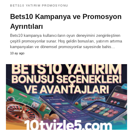
BETS10 YATIRIM PROMOSYONU
Bets10 Kampanya ve Promosyon
Ayrıntıları
Bets10 kampanya kullanıcıların oyun deneyimini zenginleştiren
çeşitli promosyonlar sunar. Hoş geldin bonusları, yatırım artırma
kampanyaları ve dönemsel promosyonlar sayesinde bahis…
10 ay ago