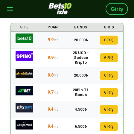
Giriş
SITE
PUAN
BONUS
GIRIŞ
9.9
20.000₺
GİRİŞ
/10
2K USD -
9.9
Sadece
GİRİŞ
/10
Kripto
9.8
20.000₺
GİRİŞ
/10
20Bin TL
9.7
GİRİŞ
/10
Bonus
9.4
4.500₺
GİRİŞ
/10
9.4
6.500₺
GİRİŞ
/10