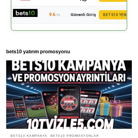
9.6
Güvenli Giriş
BETS10 YENI
/10
bets10 yatırım promosyonu
BETS10 KAMPANYA
BETS10 PROMOSYONLAR