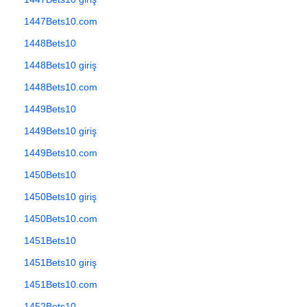
1447Bets10.com
1448Bets10
1448Bets10 giriş
1448Bets10.com
1449Bets10
1449Bets10 giriş
1449Bets10.com
1450Bets10
1450Bets10 giriş
1450Bets10.com
1451Bets10
1451Bets10 giriş
1451Bets10.com
1452Bets10