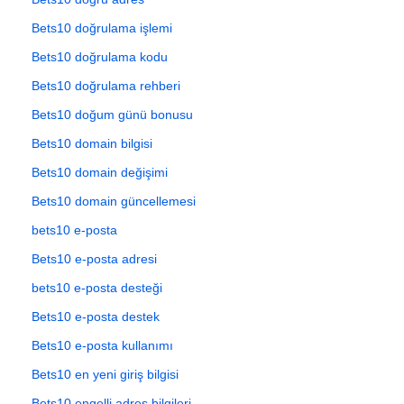
Bets10 doğrulama işlemi
Bets10 doğrulama kodu
Bets10 doğrulama rehberi
Bets10 doğum günü bonusu
Bets10 domain bilgisi
Bets10 domain değişimi
Bets10 domain güncellemesi
bets10 e-posta
Bets10 e-posta adresi
bets10 e-posta desteği
Bets10 e-posta destek
Bets10 e-posta kullanımı
Bets10 en yeni giriş bilgisi
Bets10 engelli adres bilgileri