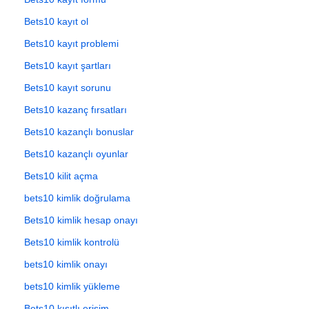
Bets10 kayıt ol
Bets10 kayıt problemi
Bets10 kayıt şartları
Bets10 kayıt sorunu
Bets10 kazanç fırsatları
Bets10 kazançlı bonuslar
Bets10 kazançlı oyunlar
Bets10 kilit açma
bets10 kimlik doğrulama
Bets10 kimlik hesap onayı
Bets10 kimlik kontrolü
bets10 kimlik onayı
bets10 kimlik yükleme
Bets10 kısıtlı erişim