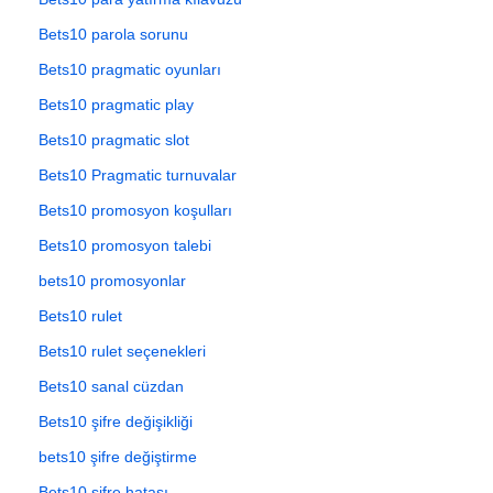
Bets10 parola sorunu
Bets10 pragmatic oyunları
Bets10 pragmatic play
Bets10 pragmatic slot
Bets10 Pragmatic turnuvalar
Bets10 promosyon koşulları
Bets10 promosyon talebi
bets10 promosyonlar
Bets10 rulet
Bets10 rulet seçenekleri
Bets10 sanal cüzdan
Bets10 şifre değişikliği
bets10 şifre değiştirme
Bets10 şifre hatası