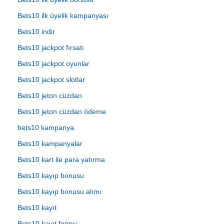
Bets10 ilk üyelik kampanyası
Bets10 indir
Bets10 jackpot fırsatı
Bets10 jackpot oyunlar
Bets10 jackpot slotlar
Bets10 jeton cüzdan
Bets10 jeton cüzdan ödeme
bets10 kampanya
Bets10 kampanyalar
Bets10 kart ile para yatırma
Bets10 kayıp bonusu
Bets10 kayıp bonusu alımı
Bets10 kayıt
Bets10 kayıt formu