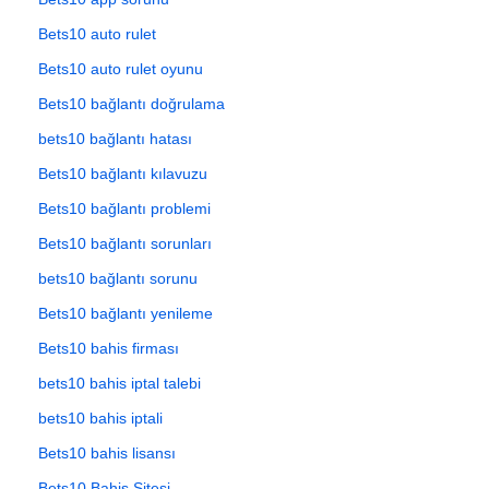
Bets10 auto rulet
Bets10 auto rulet oyunu
Bets10 bağlantı doğrulama
bets10 bağlantı hatası
Bets10 bağlantı kılavuzu
Bets10 bağlantı problemi
Bets10 bağlantı sorunları
bets10 bağlantı sorunu
Bets10 bağlantı yenileme
Bets10 bahis firması
bets10 bahis iptal talebi
bets10 bahis iptali
Bets10 bahis lisansı
Bets10 Bahis Sitesi