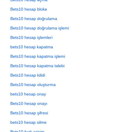
Bets10 hesap bloke
Bets10 hesap doğrulama
Bets10 hesap doğrulama işlemi
Bets10 hesap işlemleri
bets10 hesap kapatma
Bets10 hesap kapatma işlemi
Bets10 hesap kapatma talebi
Bets10 hesap kilidi
Bets10 hesap oluşturma
bets10 hesap onay
Bets10 hesap onayı
Bets10 hesap şifresi
bets10 hesap silme
Bets10 hızlı erişim