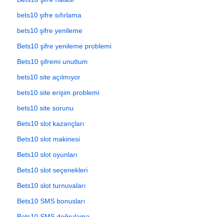
bets10 şifre sıfırlama
bets10 şifre yenileme
Bets10 şifre yenileme problemi
Bets10 şifremi unuttum
bets10 site açılmıyor
bets10 site erişim problemi
bets10 site sorunu
Bets10 slot kazançları
Bets10 slot makinesi
Bets10 slot oyunları
Bets10 slot seçenekleri
Bets10 slot turnuvaları
Bets10 SMS bonusları
Bets10 SMS doğrulama