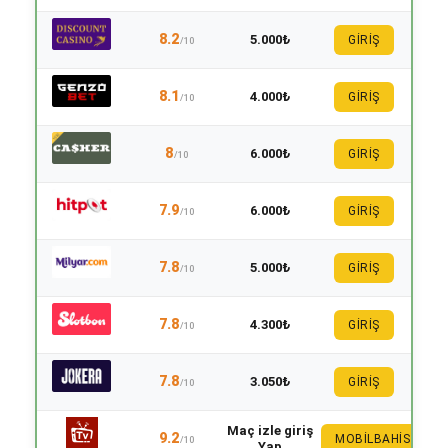
8.2
5.000₺
GİRİŞ
/10
8.1
4.000₺
GİRİŞ
/10
8
6.000₺
GİRİŞ
/10
7.9
6.000₺
GİRİŞ
/10
7.8
5.000₺
GİRİŞ
/10
7.8
4.300₺
GİRİŞ
/10
7.8
3.050₺
GİRİŞ
/10
Maç izle giriş
9.2
MOBILBAHIS
/10
Yap