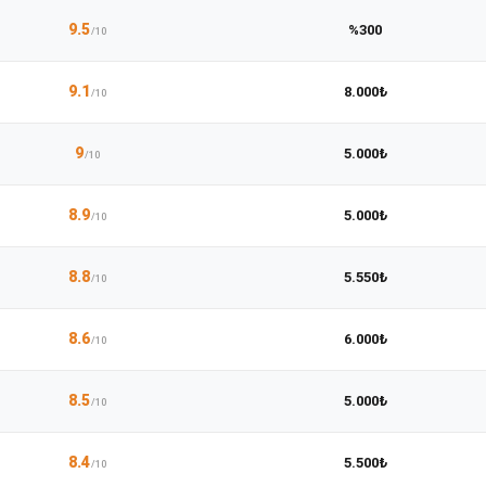
9.5
%300
/10
9.1
8.000₺
/10
9
5.000₺
/10
8.9
5.000₺
/10
8.8
5.550₺
/10
8.6
6.000₺
/10
8.5
5.000₺
/10
8.4
5.500₺
/10