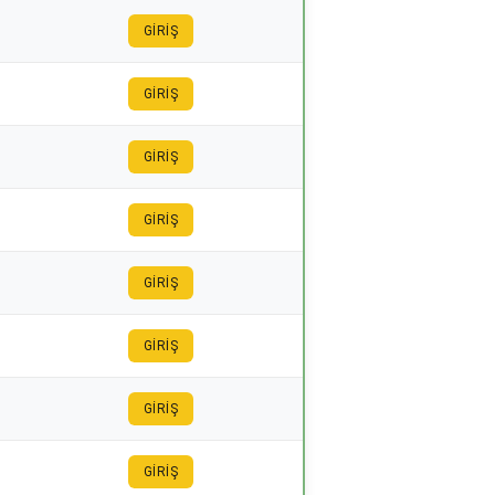
GİRİŞ
GİRİŞ
GİRİŞ
GİRİŞ
GİRİŞ
GİRİŞ
GİRİŞ
GİRİŞ