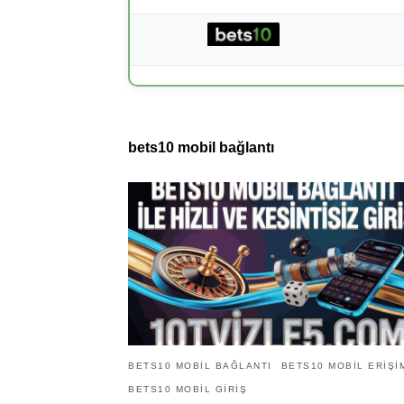
bets10 mobil bağlantı
BETS10 MOBIL BAĞLANTI
BETS10 MOBIL ERIŞI
BETS10 MOBIL GIRIŞ