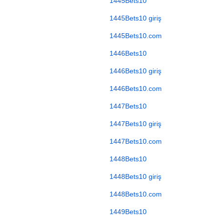
1445Bets10
1445Bets10 giriş
1445Bets10.com
1446Bets10
1446Bets10 giriş
1446Bets10.com
1447Bets10
1447Bets10 giriş
1447Bets10.com
1448Bets10
1448Bets10 giriş
1448Bets10.com
1449Bets10