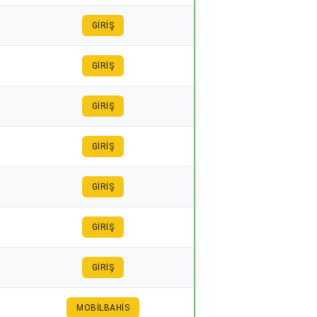
GİRİŞ
GİRİŞ
GİRİŞ
GİRİŞ
GİRİŞ
GİRİŞ
GİRİŞ
MOBILBAHIS