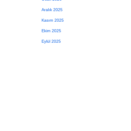
Aralık 2025
Kasım 2025
Ekim 2025
Eylül 2025