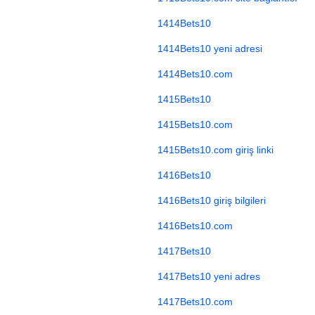
1414Bets10
1414Bets10 yeni adresi
1414Bets10.com
1415Bets10
1415Bets10.com
1415Bets10.com giriş linki
1416Bets10
1416Bets10 giriş bilgileri
1416Bets10.com
1417Bets10
1417Bets10 yeni adres
1417Bets10.com