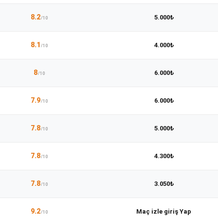
8.2
5.000₺
/10
8.1
4.000₺
/10
8
6.000₺
/10
7.9
6.000₺
/10
7.8
5.000₺
/10
7.8
4.300₺
/10
7.8
3.050₺
/10
9.2
Maç izle giriş Yap
/10