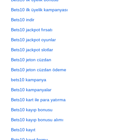
Bets10 ilk üyelik kampanyası
Bets10 indir
Bets10 jackpot fırsatı
Bets10 jackpot oyunlar
Bets10 jackpot slotlar
Bets10 jeton cüzdan
Bets10 jeton cüzdan ödeme
bets10 kampanya
Bets10 kampanyalar
Bets10 kart ile para yatırma
Bets10 kayıp bonusu
Bets10 kayıp bonusu alımı
Bets10 kayıt
Bets10 kayıt formu