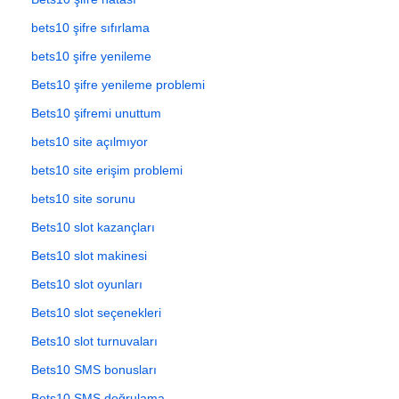
bets10 şifre sıfırlama
bets10 şifre yenileme
Bets10 şifre yenileme problemi
Bets10 şifremi unuttum
bets10 site açılmıyor
bets10 site erişim problemi
bets10 site sorunu
Bets10 slot kazançları
Bets10 slot makinesi
Bets10 slot oyunları
Bets10 slot seçenekleri
Bets10 slot turnuvaları
Bets10 SMS bonusları
Bets10 SMS doğrulama