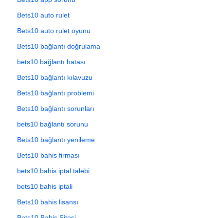
Bets10 auto rulet
Bets10 auto rulet oyunu
Bets10 bağlantı doğrulama
bets10 bağlantı hatası
Bets10 bağlantı kılavuzu
Bets10 bağlantı problemi
Bets10 bağlantı sorunları
bets10 bağlantı sorunu
Bets10 bağlantı yenileme
Bets10 bahis firması
bets10 bahis iptal talebi
bets10 bahis iptali
Bets10 bahis lisansı
Bets10 Bahis Sitesi