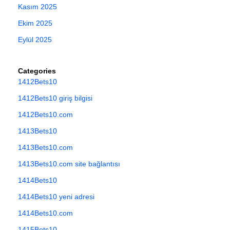
Kasım 2025
Ekim 2025
Eylül 2025
Categories
1412Bets10
1412Bets10 giriş bilgisi
1412Bets10.com
1413Bets10
1413Bets10.com
1413Bets10.com site bağlantısı
1414Bets10
1414Bets10 yeni adresi
1414Bets10.com
1415Bets10