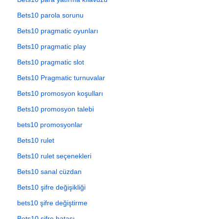
Bets10 parola sorunu
Bets10 pragmatic oyunları
Bets10 pragmatic play
Bets10 pragmatic slot
Bets10 Pragmatic turnuvalar
Bets10 promosyon koşulları
Bets10 promosyon talebi
bets10 promosyonlar
Bets10 rulet
Bets10 rulet seçenekleri
Bets10 sanal cüzdan
Bets10 şifre değişikliği
bets10 şifre değiştirme
Bets10 şifre hatası