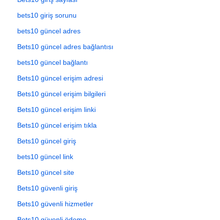
bets10 giriş sorunu
bets10 güncel adres
Bets10 güncel adres bağlantısı
bets10 güncel bağlantı
Bets10 güncel erişim adresi
Bets10 güncel erişim bilgileri
Bets10 güncel erişim linki
Bets10 güncel erişim tıkla
Bets10 güncel giriş
bets10 güncel link
Bets10 güncel site
Bets10 güvenli giriş
Bets10 güvenli hizmetler
Bets10 güvenli ödeme