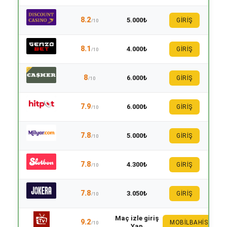
8.2
5.000₺
GİRİŞ
/10
8.1
4.000₺
GİRİŞ
/10
8
6.000₺
GİRİŞ
/10
7.9
6.000₺
GİRİŞ
/10
7.8
5.000₺
GİRİŞ
/10
7.8
4.300₺
GİRİŞ
/10
7.8
3.050₺
GİRİŞ
/10
Maç izle giriş
9.2
MOBILBAHIS
/10
Yap