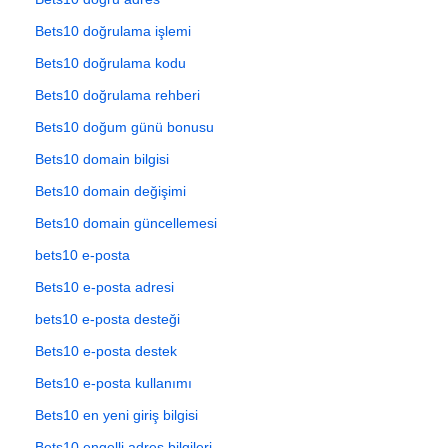
Bets10 doğrulama işlemi
Bets10 doğrulama kodu
Bets10 doğrulama rehberi
Bets10 doğum günü bonusu
Bets10 domain bilgisi
Bets10 domain değişimi
Bets10 domain güncellemesi
bets10 e-posta
Bets10 e-posta adresi
bets10 e-posta desteği
Bets10 e-posta destek
Bets10 e-posta kullanımı
Bets10 en yeni giriş bilgisi
Bets10 engelli adres bilgileri