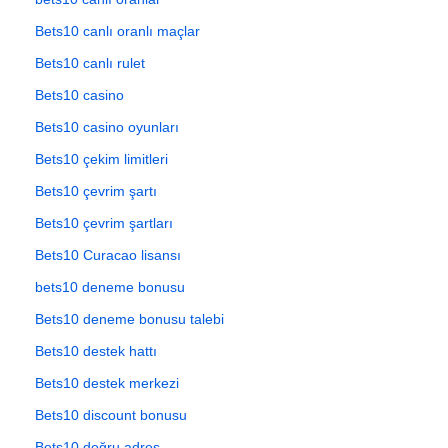
Bets10 canlı oranlı maçlar
Bets10 canlı rulet
Bets10 casino
Bets10 casino oyunları
Bets10 çekim limitleri
Bets10 çevrim şartı
Bets10 çevrim şartları
Bets10 Curacao lisansı
bets10 deneme bonusu
Bets10 deneme bonusu talebi
Bets10 destek hattı
Bets10 destek merkezi
Bets10 discount bonusu
Bets10 doğru adres