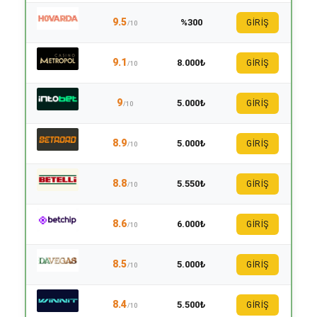
9.5
%300
GİRİŞ
/10
9.1
8.000₺
GİRİŞ
/10
9
5.000₺
GİRİŞ
/10
8.9
5.000₺
GİRİŞ
/10
8.8
5.550₺
GİRİŞ
/10
8.6
6.000₺
GİRİŞ
/10
8.5
5.000₺
GİRİŞ
/10
8.4
5.500₺
GİRİŞ
/10