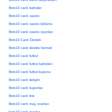
Bets10 canlı bahisler
Bets10 canlı casino
Bets10 canlı casino bölümü
Bets10 canlı casino oyunları
Bets10 Canlı Destek
Bets10 canlı destek hizmeti
Bets10 canlı futbol
Bets10 canlı futbol bahisleri
Bets10 canlı futbol kuponu
Bets10 canlı iletişim
Bets10 canlı kuponlar
Bets10 canlı link
Bets10 canlı maç oranları
bets10 canlı oranlar