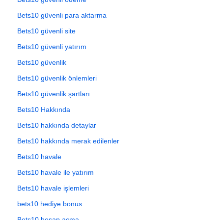
Bets10 güvenli para aktarma
Bets10 güvenli site
Bets10 güvenli yatırım
Bets10 güvenlik
Bets10 güvenlik önlemleri
Bets10 güvenlik şartları
Bets10 Hakkında
Bets10 hakkında detaylar
Bets10 hakkında merak edilenler
Bets10 havale
Bets10 havale ile yatırım
Bets10 havale işlemleri
bets10 hediye bonus
Bets10 hesap açma