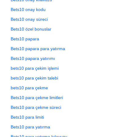
Bets10 onay kodu
Bets10 onay süreci
Bets10 özel bonuslar
Bets10 papara
Bets10 papara para yatırma
Bets10 papara yatırımı
bets10 para çekim işlemi
bets10 para çekim talebi
bets10 para çekme
Bets10 para çekme limitleri
Bets10 para çekme süreci
Bets10 para limiti
Bets10 para yatırma
Bets10 para yatırma kılavuzu