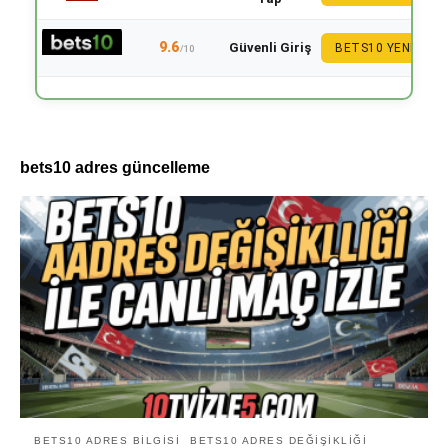
9.6
Güvenli Giriş
BETS10 YENI
/10
bets10 adres güncelleme
BETS10 ADRES BILGISI
BETS10 ADRES DEĞIŞIKLIĞI