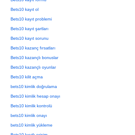
Bets10 kayıt ol
Bets10 kayıt problemi
Bets10 kayıt şartları
Bets10 kayıt sorunu
Bets10 kazanç fırsatları
Bets10 kazançlı bonuslar
Bets10 kazançlı oyunlar
Bets10 kilit açma
bets10 kimlik doğrulama
Bets10 kimlik hesap onayı
Bets10 kimlik kontrolü
bets10 kimlik onayı
bets10 kimlik yükleme
Bets10 kısıtlı erişim