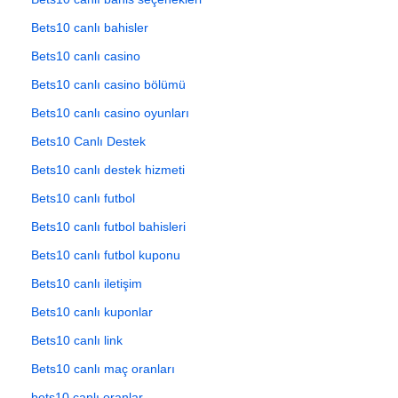
Bets10 canlı bahisler
Bets10 canlı casino
Bets10 canlı casino bölümü
Bets10 canlı casino oyunları
Bets10 Canlı Destek
Bets10 canlı destek hizmeti
Bets10 canlı futbol
Bets10 canlı futbol bahisleri
Bets10 canlı futbol kuponu
Bets10 canlı iletişim
Bets10 canlı kuponlar
Bets10 canlı link
Bets10 canlı maç oranları
bets10 canlı oranlar