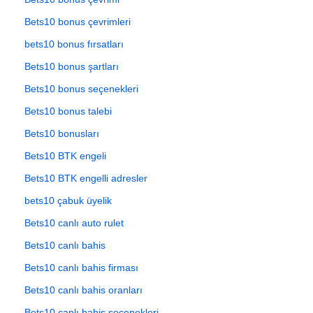
Bets10 bonus çevrimleri
bets10 bonus fırsatları
Bets10 bonus şartları
Bets10 bonus seçenekleri
Bets10 bonus talebi
Bets10 bonusları
Bets10 BTK engeli
Bets10 BTK engelli adresler
bets10 çabuk üyelik
Bets10 canlı auto rulet
Bets10 canlı bahis
Bets10 canlı bahis firması
Bets10 canlı bahis oranları
Bets10 canlı bahis seçenekleri