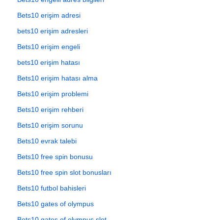
Bets10 erişim adresi
bets10 erişim adresleri
Bets10 erişim engeli
bets10 erişim hatası
Bets10 erişim hatası alma
Bets10 erişim problemi
Bets10 erişim rehberi
Bets10 erişim sorunu
Bets10 evrak talebi
Bets10 free spin bonusu
Bets10 free spin slot bonusları
Bets10 futbol bahisleri
Bets10 gates of olympus
Bets10 gates of olympus slot