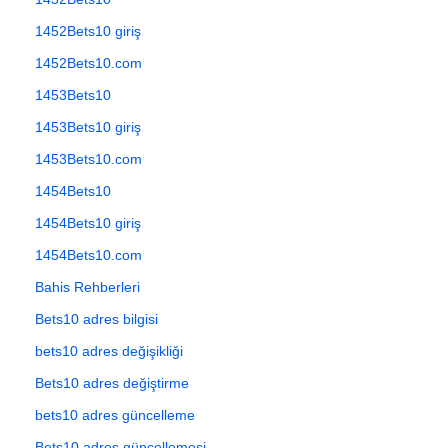
1452Bets10 giriş
1452Bets10.com
1453Bets10
1453Bets10 giriş
1453Bets10.com
1454Bets10
1454Bets10 giriş
1454Bets10.com
Bahis Rehberleri
Bets10 adres bilgisi
bets10 adres değişikliği
Bets10 adres değiştirme
bets10 adres güncelleme
Bets10 adres güncellemesi