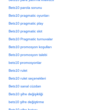
Bets10 parola sorunu
Bets10 pragmatic oyunları
Bets10 pragmatic play
Bets10 pragmatic slot
Bets10 Pragmatic turnuvalar
Bets10 promosyon koşulları
Bets10 promosyon talebi
bets10 promosyonlar
Bets10 rulet
Bets10 rulet seçenekleri
Bets10 sanal cüzdan
Bets10 şifre değişikliği
bets10 şifre değiştirme
Bets10 şifre hatası