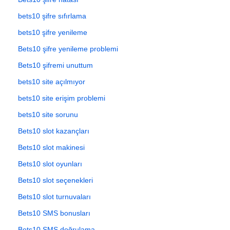
bets10 şifre sıfırlama
bets10 şifre yenileme
Bets10 şifre yenileme problemi
Bets10 şifremi unuttum
bets10 site açılmıyor
bets10 site erişim problemi
bets10 site sorunu
Bets10 slot kazançları
Bets10 slot makinesi
Bets10 slot oyunları
Bets10 slot seçenekleri
Bets10 slot turnuvaları
Bets10 SMS bonusları
Bets10 SMS doğrulama