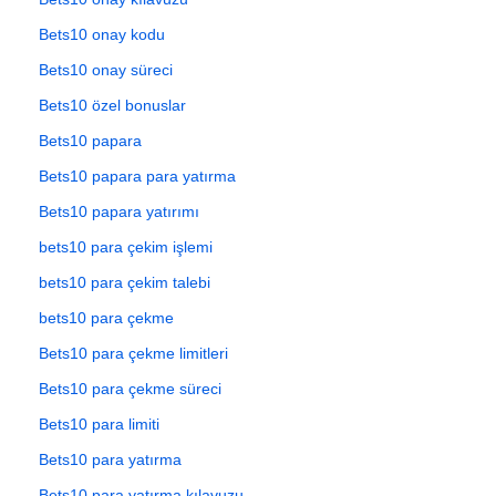
Bets10 onay kodu
Bets10 onay süreci
Bets10 özel bonuslar
Bets10 papara
Bets10 papara para yatırma
Bets10 papara yatırımı
bets10 para çekim işlemi
bets10 para çekim talebi
bets10 para çekme
Bets10 para çekme limitleri
Bets10 para çekme süreci
Bets10 para limiti
Bets10 para yatırma
Bets10 para yatırma kılavuzu