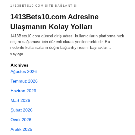
1413BETS10.COM SITE BAĞLANTISI
1413Bets10.com Adresine
Ulaşmanın Kolay Yolları
1413Bets10.com güncel giriş adresi kullanıcıların platforma hızlı
erişim sağlaması için düzenli olarak yenilenmektedir. Bu
nedenle kullanıcıların doğru bağlantıyı resmi kaynaklar…
9 ay ago
Archives
Ağustos 2026
Temmuz 2026
Haziran 2026
Mart 2026
Şubat 2026
Ocak 2026
Aralık 2025