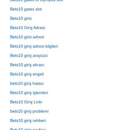
Bets10 gates slot
Bets10 giris
Bets10 Giriş Adresi
Bets10 giris adresi
Bets10 giriş adresi bilgileri
Bets10 giriş arayüzü
Bets10 giriş ekranı
Bets10 giriş engeli
bets10 giriş hatası
Bets10 giriş işlemleri
Bets10 Giriş Linki
bets10 giriş problemi
Bets10 giriş rehberi
Bets10 giriş sayfası