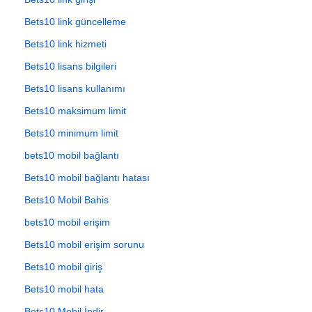
Bets10 link güncelleme
Bets10 link hizmeti
Bets10 lisans bilgileri
Bets10 lisans kullanımı
Bets10 maksimum limit
Bets10 minimum limit
bets10 mobil bağlantı
Bets10 mobil bağlantı hatası
Bets10 Mobil Bahis
bets10 mobil erişim
Bets10 mobil erişim sorunu
Bets10 mobil giriş
Bets10 mobil hata
Bets10 Mobil İndir