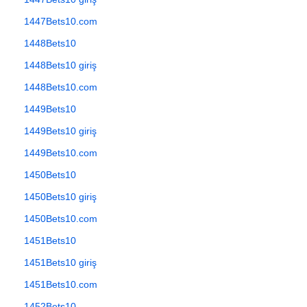
1447Bets10.com
1448Bets10
1448Bets10 giriş
1448Bets10.com
1449Bets10
1449Bets10 giriş
1449Bets10.com
1450Bets10
1450Bets10 giriş
1450Bets10.com
1451Bets10
1451Bets10 giriş
1451Bets10.com
1452Bets10