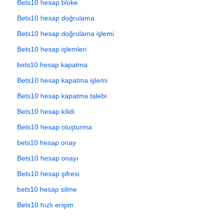
Bets10 hesap bloke
Bets10 hesap doğrulama
Bets10 hesap doğrulama işlemi
Bets10 hesap işlemleri
bets10 hesap kapatma
Bets10 hesap kapatma işlemi
Bets10 hesap kapatma talebi
Bets10 hesap kilidi
Bets10 hesap oluşturma
bets10 hesap onay
Bets10 hesap onayı
Bets10 hesap şifresi
bets10 hesap silme
Bets10 hızlı erişim