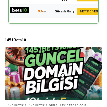
9.6
Güvenli Giriş
BETS10 YENI
/10
1451Bets10
1451BETS10
1451BETS10 GIRIŞ
1451BETS10.COM