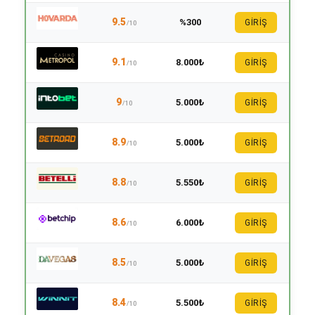
9.5
%300
GİRİŞ
/10
9.1
8.000₺
GİRİŞ
/10
9
5.000₺
GİRİŞ
/10
8.9
5.000₺
GİRİŞ
/10
8.8
5.550₺
GİRİŞ
/10
8.6
6.000₺
GİRİŞ
/10
8.5
5.000₺
GİRİŞ
/10
8.4
5.500₺
GİRİŞ
/10