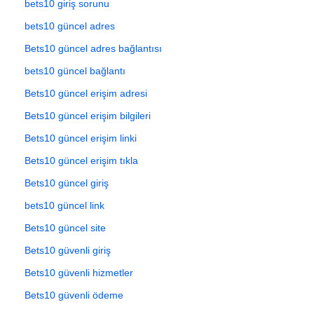
bets10 giriş sorunu
bets10 güncel adres
Bets10 güncel adres bağlantısı
bets10 güncel bağlantı
Bets10 güncel erişim adresi
Bets10 güncel erişim bilgileri
Bets10 güncel erişim linki
Bets10 güncel erişim tıkla
Bets10 güncel giriş
bets10 güncel link
Bets10 güncel site
Bets10 güvenli giriş
Bets10 güvenli hizmetler
Bets10 güvenli ödeme