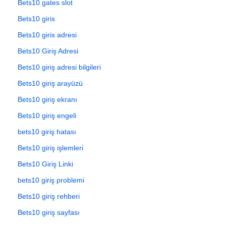
Bets10 gates slot
Bets10 giris
Bets10 giris adresi
Bets10 Giriş Adresi
Bets10 giriş adresi bilgileri
Bets10 giriş arayüzü
Bets10 giriş ekranı
Bets10 giriş engeli
bets10 giriş hatası
Bets10 giriş işlemleri
Bets10 Giriş Linki
bets10 giriş problemi
Bets10 giriş rehberi
Bets10 giriş sayfası