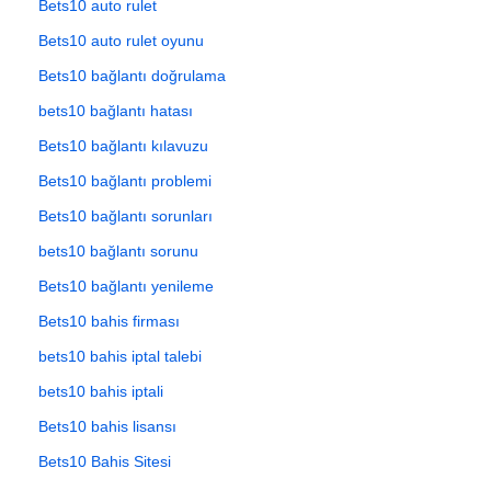
Bets10 auto rulet
Bets10 auto rulet oyunu
Bets10 bağlantı doğrulama
bets10 bağlantı hatası
Bets10 bağlantı kılavuzu
Bets10 bağlantı problemi
Bets10 bağlantı sorunları
bets10 bağlantı sorunu
Bets10 bağlantı yenileme
Bets10 bahis firması
bets10 bahis iptal talebi
bets10 bahis iptali
Bets10 bahis lisansı
Bets10 Bahis Sitesi