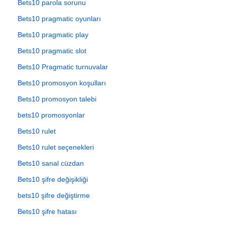
Bets10 parola sorunu
Bets10 pragmatic oyunları
Bets10 pragmatic play
Bets10 pragmatic slot
Bets10 Pragmatic turnuvalar
Bets10 promosyon koşulları
Bets10 promosyon talebi
bets10 promosyonlar
Bets10 rulet
Bets10 rulet seçenekleri
Bets10 sanal cüzdan
Bets10 şifre değişikliği
bets10 şifre değiştirme
Bets10 şifre hatası