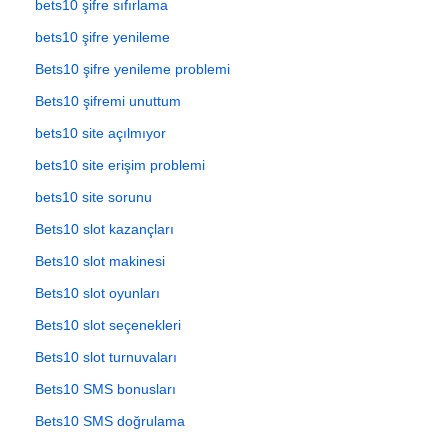
bets10 şifre sıfırlama
bets10 şifre yenileme
Bets10 şifre yenileme problemi
Bets10 şifremi unuttum
bets10 site açılmıyor
bets10 site erişim problemi
bets10 site sorunu
Bets10 slot kazançları
Bets10 slot makinesi
Bets10 slot oyunları
Bets10 slot seçenekleri
Bets10 slot turnuvaları
Bets10 SMS bonusları
Bets10 SMS doğrulama