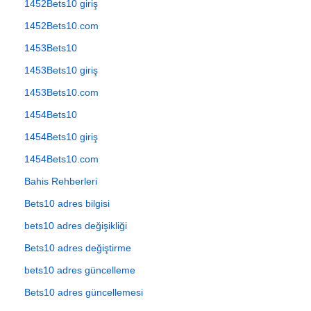
1452Bets10 giriş
1452Bets10.com
1453Bets10
1453Bets10 giriş
1453Bets10.com
1454Bets10
1454Bets10 giriş
1454Bets10.com
Bahis Rehberleri
Bets10 adres bilgisi
bets10 adres değişikliği
Bets10 adres değiştirme
bets10 adres güncelleme
Bets10 adres güncellemesi