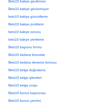
Bets10 bakiye gecikmesi
Bets10 bakiye görünmüyor
bets10 bakiye güncelleme
Bets10 bakiye problemi
bets10 bakiye sorunu
bets10 bakiye yenileme
Bets10 başvuru formu
Bets10 bedava bonuslar
Bets10 bedava deneme bonusu
Bets10 belge doğrulama
Bets10 belge işlemleri
Bets10 belge onayı
Bets10 bonus başvurusu
Bets10 bonus çevrimi