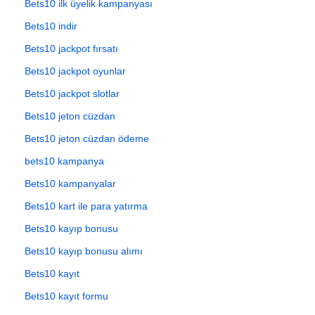
Bets10 ilk üyelik kampanyası
Bets10 indir
Bets10 jackpot fırsatı
Bets10 jackpot oyunlar
Bets10 jackpot slotlar
Bets10 jeton cüzdan
Bets10 jeton cüzdan ödeme
bets10 kampanya
Bets10 kampanyalar
Bets10 kart ile para yatırma
Bets10 kayıp bonusu
Bets10 kayıp bonusu alımı
Bets10 kayıt
Bets10 kayıt formu