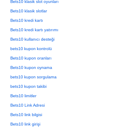
Bets10 klasik slot oyunları
Bets10 klasik slotlar
Bets10 kredi kartı
Bets10 kredi kartı yatırımı
Bets10 kullanıcı desteği
bets10 kupon kontrolü
Bets10 kupon oranları
Bets10 kupon oynama
bets10 kupon sorgulama
bets10 kupon takibi
Bets10 limitler
Bets10 Link Adresi
Bets10 link bilgisi
Bets10 link girişi