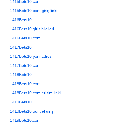
1415Bets10.com
1415Bets10.com giriş linki
1416Bets10
1416Bets10 giriş bilgileri
1416Bets10.com
1417Bets10
1417Bets10 yeni adres
1417Bets10.com
1418Bets10
1418Bets10.com
1418Bets10.com erişim linki
1419Bets10
1419Bets10 güncel giriş
1419Bets10.com