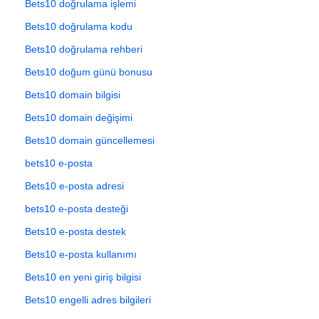
Bets10 doğrulama işlemi
Bets10 doğrulama kodu
Bets10 doğrulama rehberi
Bets10 doğum günü bonusu
Bets10 domain bilgisi
Bets10 domain değişimi
Bets10 domain güncellemesi
bets10 e-posta
Bets10 e-posta adresi
bets10 e-posta desteği
Bets10 e-posta destek
Bets10 e-posta kullanımı
Bets10 en yeni giriş bilgisi
Bets10 engelli adres bilgileri