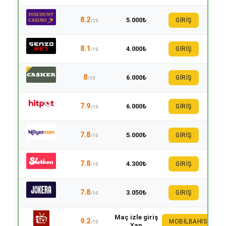
8.2
5.000₺
GİRİŞ
/10
8.1
4.000₺
GİRİŞ
/10
8
6.000₺
GİRİŞ
/10
7.9
6.000₺
GİRİŞ
/10
7.8
5.000₺
GİRİŞ
/10
7.8
4.300₺
GİRİŞ
/10
7.8
3.050₺
GİRİŞ
/10
Maç izle giriş
9.2
MOBILBAHIS
/10
Yap