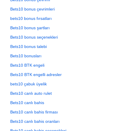
Bets10 bonus çevrimleri
bets10 bonus fırsatları
Bets10 bonus şartları
Bets10 bonus seçenekleri
Bets10 bonus talebi
Bets10 bonusları
Bets10 BTK engeli
Bets10 BTK engelli adresler
bets10 çabuk üyelik
Bets10 canlı auto rulet
Bets10 canlı bahis
Bets10 canlı bahis firması
Bets10 canlı bahis oranları
Bets10 canlı bahis seçenekleri