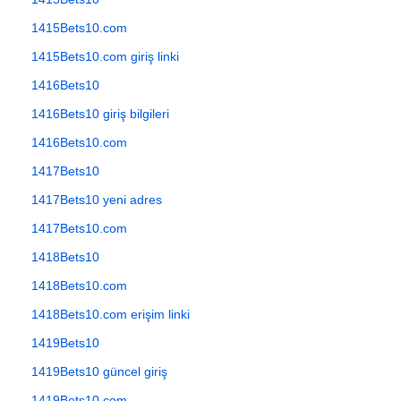
1415Bets10.com
1415Bets10.com giriş linki
1416Bets10
1416Bets10 giriş bilgileri
1416Bets10.com
1417Bets10
1417Bets10 yeni adres
1417Bets10.com
1418Bets10
1418Bets10.com
1418Bets10.com erişim linki
1419Bets10
1419Bets10 güncel giriş
1419Bets10.com