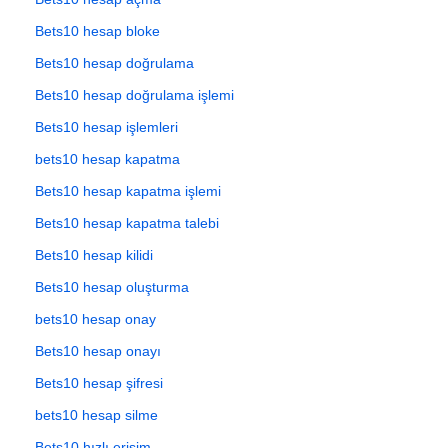
Bets10 hesap bloke
Bets10 hesap doğrulama
Bets10 hesap doğrulama işlemi
Bets10 hesap işlemleri
bets10 hesap kapatma
Bets10 hesap kapatma işlemi
Bets10 hesap kapatma talebi
Bets10 hesap kilidi
Bets10 hesap oluşturma
bets10 hesap onay
Bets10 hesap onayı
Bets10 hesap şifresi
bets10 hesap silme
Bets10 hızlı erişim