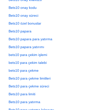
Bets10 onay kodu
Bets10 onay süreci
Bets10 özel bonuslar
Bets10 papara
Bets10 papara para yatırma
Bets10 papara yatırımı
bets10 para çekim işlemi
bets10 para çekim talebi
bets10 para çekme
Bets10 para çekme limitleri
Bets10 para çekme süreci
Bets10 para limiti
Bets10 para yatırma
Bets10 para yatırma kılavuzu