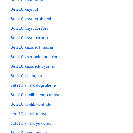
Bets10 kayıt ol
Bets10 kayıt problemi
Bets10 kayıt şartları
Bets10 kayıt sorunu
Bets10 kazanç fırsatları
Bets10 kazançlı bonuslar
Bets10 kazançlı oyunlar
Bets10 kilit açma
bets10 kimlik doğrulama
Bets10 kimlik hesap onayı
Bets10 kimlik kontrolü
bets10 kimlik onayı
bets10 kimlik yükleme
Bets10 kısıtlı erişim