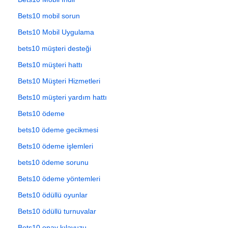
Bets10 mobil sorun
Bets10 Mobil Uygulama
bets10 müşteri desteği
Bets10 müşteri hattı
Bets10 Müşteri Hizmetleri
Bets10 müşteri yardım hattı
Bets10 ödeme
bets10 ödeme gecikmesi
Bets10 ödeme işlemleri
bets10 ödeme sorunu
Bets10 ödeme yöntemleri
Bets10 ödüllü oyunlar
Bets10 ödüllü turnuvalar
Bets10 onay kılavuzu