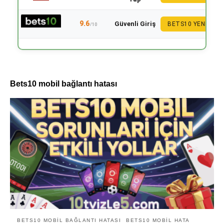
9.6
Güvenli Giriş
BETS10 YENI
/10
Bets10 mobil bağlantı hatası
BETS10 MOBIL BAĞLANTI HATASI
BETS10 MOBIL HATA