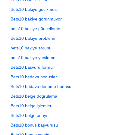
Bets10 bakiye gecikmesi
Bets10 bakiye görünmüyor
bets10 bakiye güncelleme
Bets10 bakiye problemi
bets10 bakiye sorunu
bets10 bakiye yenileme
Bets10 başvuru formu
Bets10 bedava bonuslar
Bets10 bedava deneme bonusu
Bets10 belge doğrulama
Bets10 belge işlemleri
Bets10 belge onayı
Bets10 bonus başvurusu
Bets10 bonus çevrimi