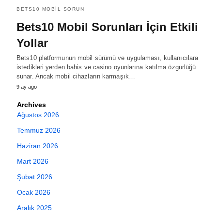
BETS10 MOBIL SORUN
Bets10 Mobil Sorunları İçin Etkili
Yollar
Bets10 platformunun mobil sürümü ve uygulaması, kullanıcılara
istedikleri yerden bahis ve casino oyunlarına katılma özgürlüğü
sunar. Ancak mobil cihazların karmaşık…
9 ay ago
Archives
Ağustos 2026
Temmuz 2026
Haziran 2026
Mart 2026
Şubat 2026
Ocak 2026
Aralık 2025