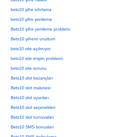
bets10 şifre sıfırlama
bets10 şifre yenileme
Bets10 şifre yenileme problemi
Bets10 şifremi unuttum
bets10 site açılmıyor
bets10 site erişim problemi
bets10 site sorunu
Bets10 slot kazançları
Bets10 slot makinesi
Bets10 slot oyunları
Bets10 slot seçenekleri
Bets10 slot turnuvaları
Bets10 SMS bonusları
Bets10 SMS doğrulama