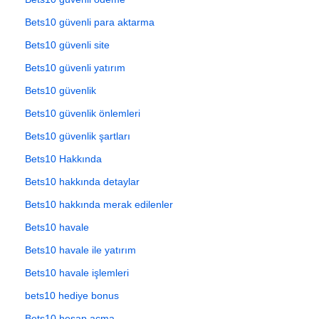
Bets10 güvenli para aktarma
Bets10 güvenli site
Bets10 güvenli yatırım
Bets10 güvenlik
Bets10 güvenlik önlemleri
Bets10 güvenlik şartları
Bets10 Hakkında
Bets10 hakkında detaylar
Bets10 hakkında merak edilenler
Bets10 havale
Bets10 havale ile yatırım
Bets10 havale işlemleri
bets10 hediye bonus
Bets10 hesap açma