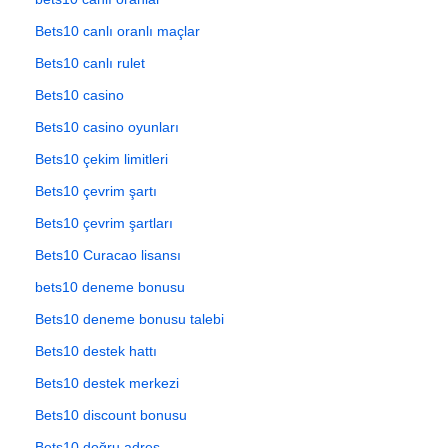
Bets10 canlı oranlı maçlar
Bets10 canlı rulet
Bets10 casino
Bets10 casino oyunları
Bets10 çekim limitleri
Bets10 çevrim şartı
Bets10 çevrim şartları
Bets10 Curacao lisansı
bets10 deneme bonusu
Bets10 deneme bonusu talebi
Bets10 destek hattı
Bets10 destek merkezi
Bets10 discount bonusu
Bets10 doğru adres