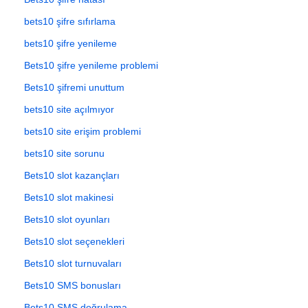
bets10 şifre sıfırlama
bets10 şifre yenileme
Bets10 şifre yenileme problemi
Bets10 şifremi unuttum
bets10 site açılmıyor
bets10 site erişim problemi
bets10 site sorunu
Bets10 slot kazançları
Bets10 slot makinesi
Bets10 slot oyunları
Bets10 slot seçenekleri
Bets10 slot turnuvaları
Bets10 SMS bonusları
Bets10 SMS doğrulama