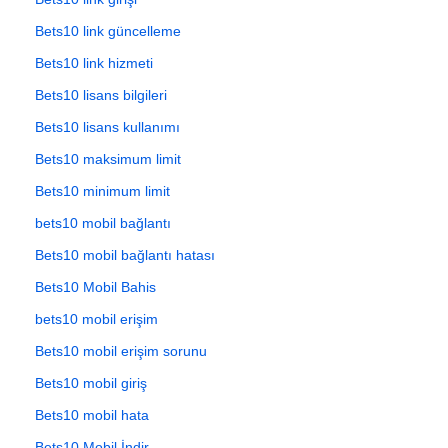
Bets10 link güncelleme
Bets10 link hizmeti
Bets10 lisans bilgileri
Bets10 lisans kullanımı
Bets10 maksimum limit
Bets10 minimum limit
bets10 mobil bağlantı
Bets10 mobil bağlantı hatası
Bets10 Mobil Bahis
bets10 mobil erişim
Bets10 mobil erişim sorunu
Bets10 mobil giriş
Bets10 mobil hata
Bets10 Mobil İndir