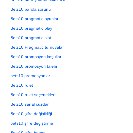
Bets10 parola sorunu
Bets10 pragmatic oyunları
Bets10 pragmatic play
Bets10 pragmatic slot
Bets10 Pragmatic turnuvalar
Bets10 promosyon koşulları
Bets10 promosyon talebi
bets10 promosyonlar
Bets10 rulet
Bets10 rulet seçenekleri
Bets10 sanal cüzdan
Bets10 şifre değişikliği
bets10 şifre değiştirme
Bets10 şifre hatası