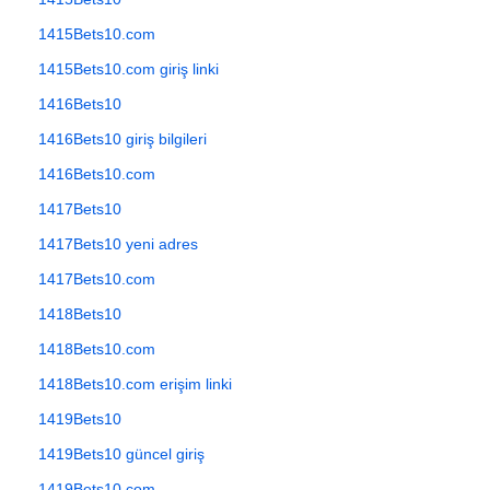
1415Bets10.com
1415Bets10.com giriş linki
1416Bets10
1416Bets10 giriş bilgileri
1416Bets10.com
1417Bets10
1417Bets10 yeni adres
1417Bets10.com
1418Bets10
1418Bets10.com
1418Bets10.com erişim linki
1419Bets10
1419Bets10 güncel giriş
1419Bets10.com