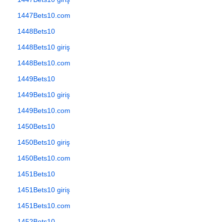
1447Bets10.com
1448Bets10
1448Bets10 giriş
1448Bets10.com
1449Bets10
1449Bets10 giriş
1449Bets10.com
1450Bets10
1450Bets10 giriş
1450Bets10.com
1451Bets10
1451Bets10 giriş
1451Bets10.com
1452Bets10