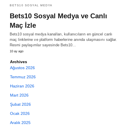
BETS10 SOSYAL MEDYA
Bets10 Sosyal Medya ve Canlı
Maç İzle
Bets10 sosyal medya kanalları, kullanıcıların en güncel canlı
maç linklerine ve platform haberlerine anında ulaşmasını sağlar.
Resmi paylaşımlar sayesinde Bets10…
10 ay ago
Archives
Ağustos 2026
Temmuz 2026
Haziran 2026
Mart 2026
Şubat 2026
Ocak 2026
Aralık 2025