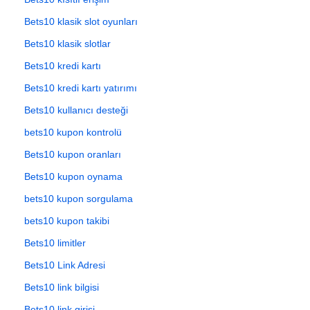
Bets10 klasik slot oyunları
Bets10 klasik slotlar
Bets10 kredi kartı
Bets10 kredi kartı yatırımı
Bets10 kullanıcı desteği
bets10 kupon kontrolü
Bets10 kupon oranları
Bets10 kupon oynama
bets10 kupon sorgulama
bets10 kupon takibi
Bets10 limitler
Bets10 Link Adresi
Bets10 link bilgisi
Bets10 link girişi