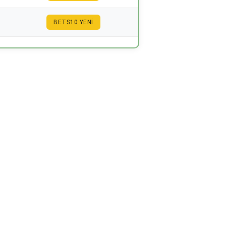
BETS10 YENI