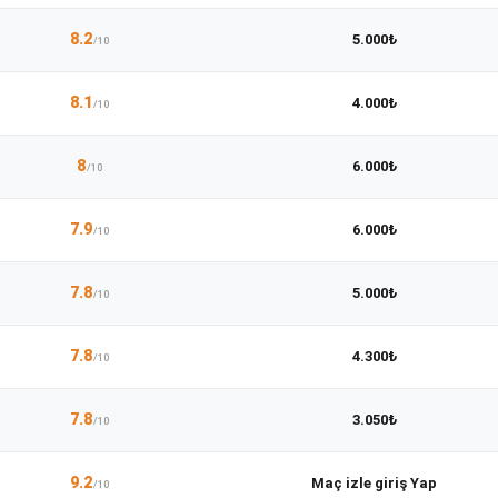
8.2
5.000₺
/10
8.1
4.000₺
/10
8
6.000₺
/10
7.9
6.000₺
/10
7.8
5.000₺
/10
7.8
4.300₺
/10
7.8
3.050₺
/10
9.2
Maç izle giriş Yap
/10