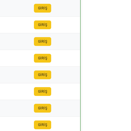
GİRİŞ
GİRİŞ
GİRİŞ
GİRİŞ
GİRİŞ
GİRİŞ
GİRİŞ
GİRİŞ