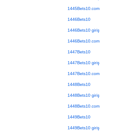
1445Bets10.com
1446Bets10
1446Bets10 giriş
1446Bets10.com
1447Bets10
1447Bets10 giriş
1447Bets10.com
1448Bets10
1448Bets10 giriş
1448Bets10.com
1449Bets10
1449Bets10 giriş