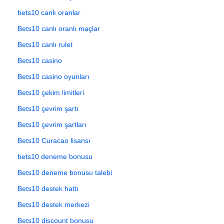
bets10 canlı oranlar
Bets10 canlı oranlı maçlar
Bets10 canlı rulet
Bets10 casino
Bets10 casino oyunları
Bets10 çekim limitleri
Bets10 çevrim şartı
Bets10 çevrim şartları
Bets10 Curacao lisansı
bets10 deneme bonusu
Bets10 deneme bonusu talebi
Bets10 destek hattı
Bets10 destek merkezi
Bets10 discount bonusu