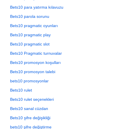
Bets10 para yatırma kılavuzu
Bets10 parola sorunu
Bets10 pragmatic oyunları
Bets10 pragmatic play
Bets10 pragmatic slot
Bets10 Pragmatic turnuvalar
Bets10 promosyon koşulları
Bets10 promosyon talebi
bets10 promosyonlar
Bets10 rulet
Bets10 rulet seçenekleri
Bets10 sanal cüzdan
Bets10 şifre değişikliği
bets10 şifre değiştirme