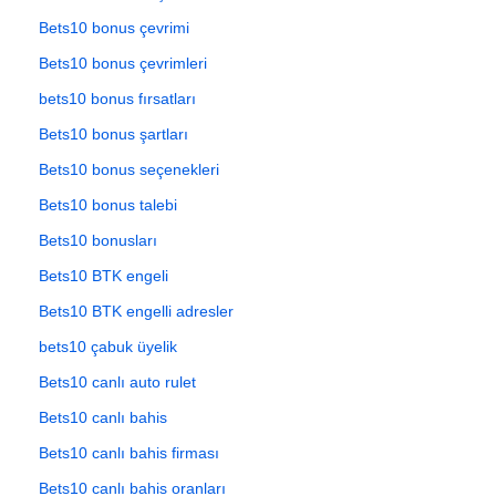
Bets10 bonus çevrimi
Bets10 bonus çevrimleri
bets10 bonus fırsatları
Bets10 bonus şartları
Bets10 bonus seçenekleri
Bets10 bonus talebi
Bets10 bonusları
Bets10 BTK engeli
Bets10 BTK engelli adresler
bets10 çabuk üyelik
Bets10 canlı auto rulet
Bets10 canlı bahis
Bets10 canlı bahis firması
Bets10 canlı bahis oranları