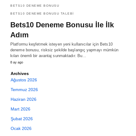
BETS10 DENEME BONUSU
BETS10 DENEME BONUSU TALEBI
Bets10 Deneme Bonusu İle İlk
Adım
Platformu keşfetmek isteyen yeni kullanıcılar için Bets10
deneme bonusu, risksiz şekilde başlangıç yapmayı mümkün
kılan önemli bir avantaj sunmaktadır. Bu…
8 ay ago
Archives
Ağustos 2026
Temmuz 2026
Haziran 2026
Mart 2026
Şubat 2026
Ocak 2026