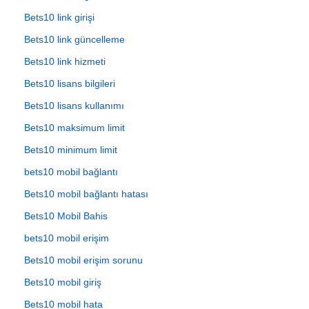
Bets10 link girişi
Bets10 link güncelleme
Bets10 link hizmeti
Bets10 lisans bilgileri
Bets10 lisans kullanımı
Bets10 maksimum limit
Bets10 minimum limit
bets10 mobil bağlantı
Bets10 mobil bağlantı hatası
Bets10 Mobil Bahis
bets10 mobil erişim
Bets10 mobil erişim sorunu
Bets10 mobil giriş
Bets10 mobil hata