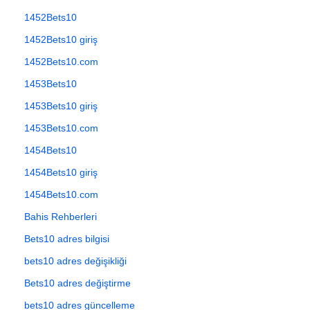
1452Bets10
1452Bets10 giriş
1452Bets10.com
1453Bets10
1453Bets10 giriş
1453Bets10.com
1454Bets10
1454Bets10 giriş
1454Bets10.com
Bahis Rehberleri
Bets10 adres bilgisi
bets10 adres değişikliği
Bets10 adres değiştirme
bets10 adres güncelleme