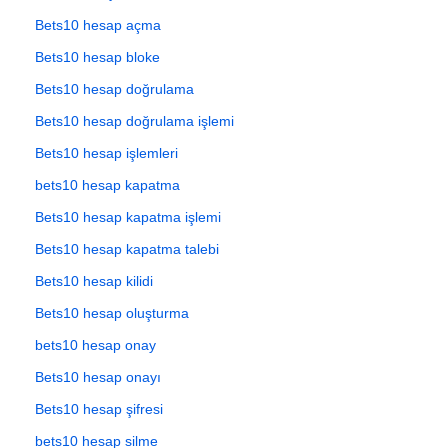
Bets10 hesap açma
Bets10 hesap bloke
Bets10 hesap doğrulama
Bets10 hesap doğrulama işlemi
Bets10 hesap işlemleri
bets10 hesap kapatma
Bets10 hesap kapatma işlemi
Bets10 hesap kapatma talebi
Bets10 hesap kilidi
Bets10 hesap oluşturma
bets10 hesap onay
Bets10 hesap onayı
Bets10 hesap şifresi
bets10 hesap silme