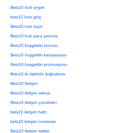
Bets10 hızlı erişim
bets10 hızlı giriş
Bets10 hızlı kayıt
Bets10 hızlı para yatırma
Bets10 hoşgeldin bonusu
Bets10 hoşgeldin kampanyası
Bets10 hoşgeldin promosyonu
Bets10 iki faktörlü doğrulama
Bets10 İletişim
Bets10 iletişim adresi
Bets10 iletişim çözümleri
bets10 iletişim hattı
bets10 iletişim numarası
Bets10 iletişim twitter