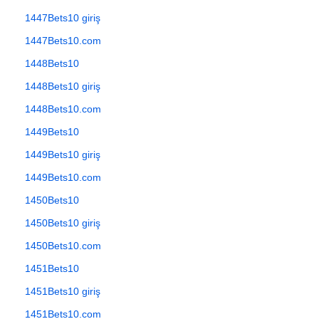
1447Bets10 giriş
1447Bets10.com
1448Bets10
1448Bets10 giriş
1448Bets10.com
1449Bets10
1449Bets10 giriş
1449Bets10.com
1450Bets10
1450Bets10 giriş
1450Bets10.com
1451Bets10
1451Bets10 giriş
1451Bets10.com