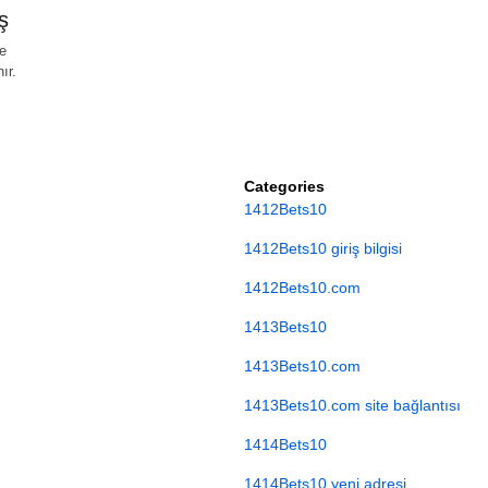
ş
de
ır.
Categories
1412Bets10
1412Bets10 giriş bilgisi
1412Bets10.com
1413Bets10
1413Bets10.com
1413Bets10.com site bağlantısı
1414Bets10
1414Bets10 yeni adresi