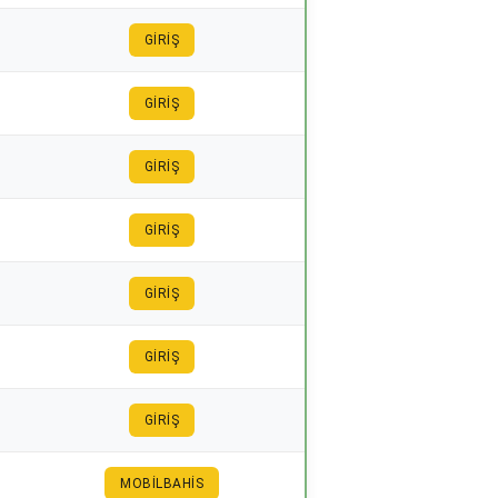
GİRİŞ
GİRİŞ
GİRİŞ
GİRİŞ
GİRİŞ
GİRİŞ
GİRİŞ
MOBILBAHIS