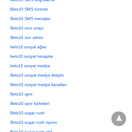
Bets10 SMS hizmeti
Bets10 SMS mesajlar
Bets10 sms onayı
Bets10 son adres
bets10 sosyal ağlar
bets10 sosyal hesaplar
bets10 sosyal medya
Bets10 sosyal medya iletişim
Bets10 sosyal medya kanalları
Bets10 spor
Bets10 spor bahisleri
Bets10 sugar rush
Bets10 sugar rush oyunu
Bets10 sugar rush slot