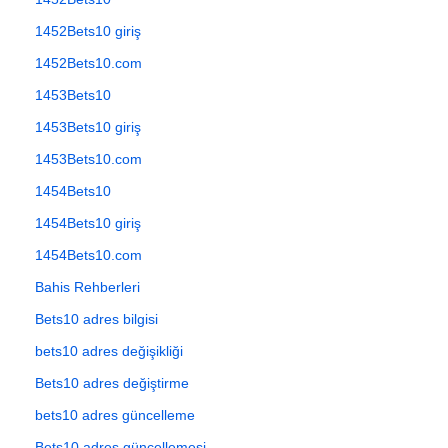
1452Bets10 giriş
1452Bets10.com
1453Bets10
1453Bets10 giriş
1453Bets10.com
1454Bets10
1454Bets10 giriş
1454Bets10.com
Bahis Rehberleri
Bets10 adres bilgisi
bets10 adres değişikliği
Bets10 adres değiştirme
bets10 adres güncelleme
Bets10 adres güncellemesi