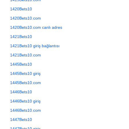
1420Bets10
1420Bets10.com
1420Bets10.com canlı adres
1421Bets10
1421Bets10 giriş bağlantısı
1421Bets10.com
1445Bets10
1445Bets10 giriş
1445Bets10.com
1446Bets10
1446Bets10 giriş
1446Bets10.com
1447Bets10
1447Bets10 giriş