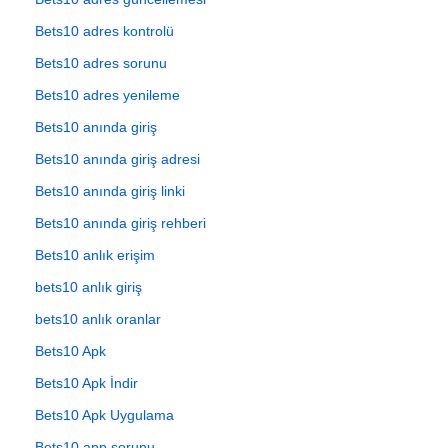
Bets10 adres kontrolü
Bets10 adres sorunu
Bets10 adres yenileme
Bets10 anında giriş
Bets10 anında giriş adresi
Bets10 anında giriş linki
Bets10 anında giriş rehberi
Bets10 anlık erişim
bets10 anlık giriş
bets10 anlık oranlar
Bets10 Apk
Bets10 Apk İndir
Bets10 Apk Uygulama
Bets10 app sorunu