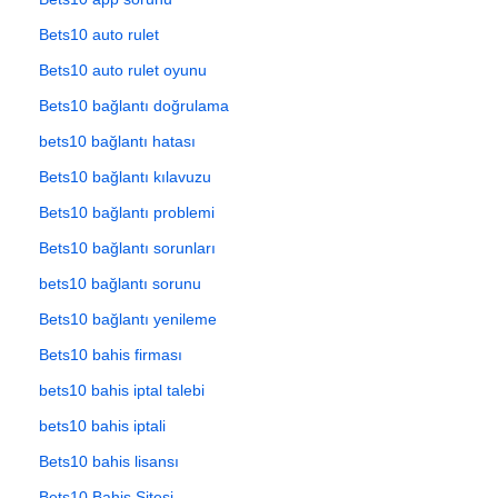
Bets10 auto rulet
Bets10 auto rulet oyunu
Bets10 bağlantı doğrulama
bets10 bağlantı hatası
Bets10 bağlantı kılavuzu
Bets10 bağlantı problemi
Bets10 bağlantı sorunları
bets10 bağlantı sorunu
Bets10 bağlantı yenileme
Bets10 bahis firması
bets10 bahis iptal talebi
bets10 bahis iptali
Bets10 bahis lisansı
Bets10 Bahis Sitesi