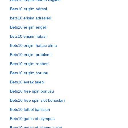
Bets10 erişim adresi
bets10 erişim adresleri
Bets10 erişim engeli
bets10 erişim hatası
Bets10 erişim hatası alma
Bets10 erişim problemi
Bets10 erişim rehberi
Bets10 erişim sorunu
Bets10 evrak talebi
Bets10 free spin bonusu
Bets10 free spin slot bonusları
Bets10 futbol bahisleri
Bets10 gates of olympus
Bets10 gates of olympus slot