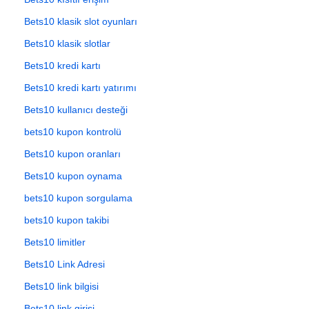
Bets10 klasik slot oyunları
Bets10 klasik slotlar
Bets10 kredi kartı
Bets10 kredi kartı yatırımı
Bets10 kullanıcı desteği
bets10 kupon kontrolü
Bets10 kupon oranları
Bets10 kupon oynama
bets10 kupon sorgulama
bets10 kupon takibi
Bets10 limitler
Bets10 Link Adresi
Bets10 link bilgisi
Bets10 link girişi