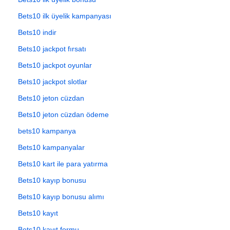
Bets10 ilk üyelik kampanyası
Bets10 indir
Bets10 jackpot fırsatı
Bets10 jackpot oyunlar
Bets10 jackpot slotlar
Bets10 jeton cüzdan
Bets10 jeton cüzdan ödeme
bets10 kampanya
Bets10 kampanyalar
Bets10 kart ile para yatırma
Bets10 kayıp bonusu
Bets10 kayıp bonusu alımı
Bets10 kayıt
Bets10 kayıt formu