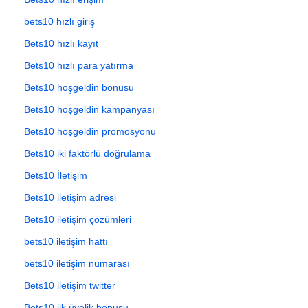
bets10 hızlı giriş
Bets10 hızlı kayıt
Bets10 hızlı para yatırma
Bets10 hoşgeldin bonusu
Bets10 hoşgeldin kampanyası
Bets10 hoşgeldin promosyonu
Bets10 iki faktörlü doğrulama
Bets10 İletişim
Bets10 iletişim adresi
Bets10 iletişim çözümleri
bets10 iletişim hattı
bets10 iletişim numarası
Bets10 iletişim twitter
Bets10 ilk üyelik bonusu