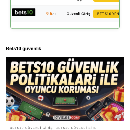
9.6
Güvenli Giriş
BETS10 YENI
/10
Bets10 güvenlik
BETS10 GÜVENLI GIRIŞ
BETS10 GÜVENLI SITE