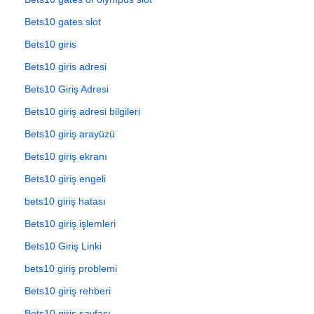
Bets10 gates slot
Bets10 giris
Bets10 giris adresi
Bets10 Giriş Adresi
Bets10 giriş adresi bilgileri
Bets10 giriş arayüzü
Bets10 giriş ekranı
Bets10 giriş engeli
bets10 giriş hatası
Bets10 giriş işlemleri
Bets10 Giriş Linki
bets10 giriş problemi
Bets10 giriş rehberi
Bets10 giriş sayfası