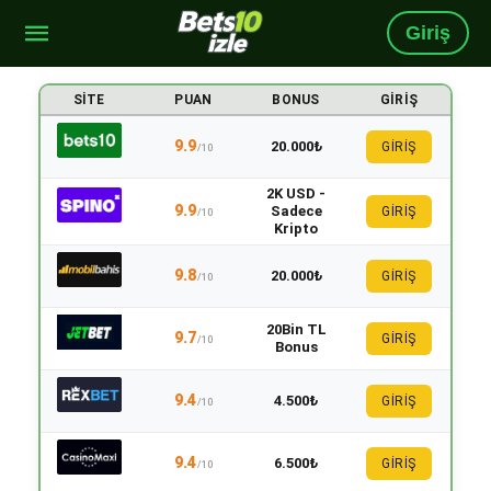
Giriş
SITE
PUAN
BONUS
GIRIŞ
9.9
20.000₺
GİRİŞ
/10
2K USD -
9.9
Sadece
GİRİŞ
/10
Kripto
9.8
20.000₺
GİRİŞ
/10
20Bin TL
9.7
GİRİŞ
/10
Bonus
9.4
4.500₺
GİRİŞ
/10
9.4
6.500₺
GİRİŞ
/10