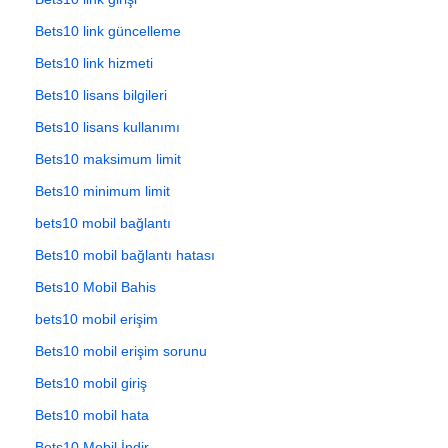
Bets10 link güncelleme
Bets10 link hizmeti
Bets10 lisans bilgileri
Bets10 lisans kullanımı
Bets10 maksimum limit
Bets10 minimum limit
bets10 mobil bağlantı
Bets10 mobil bağlantı hatası
Bets10 Mobil Bahis
bets10 mobil erişim
Bets10 mobil erişim sorunu
Bets10 mobil giriş
Bets10 mobil hata
Bets10 Mobil İndir