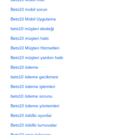
Bets10 mobil sorun
Bets10 Mobil Uygulama
bets10 müşteri desteği
Bets10 müşteri hattı
Bets10 Müşteri Hizmetleri
Bets10 müşteri yardım hattı
Bets10 ödeme
bets10 ödeme gecikmesi
Bets10 ödeme işlemleri
bets10 ödeme sorunu
Bets10 ödeme yöntemleri
Bets10 ödüllü oyunlar
Bets10 ödüllü turnuvalar
Bets10 onay kılavuzu