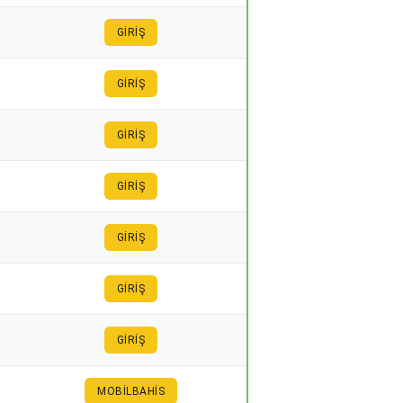
GİRİŞ
GİRİŞ
GİRİŞ
GİRİŞ
GİRİŞ
GİRİŞ
GİRİŞ
MOBILBAHIS