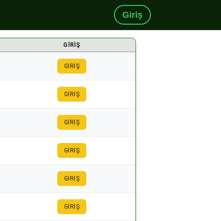
Giriş
GIRIŞ
GİRİŞ
GİRİŞ
GİRİŞ
GİRİŞ
GİRİŞ
GİRİŞ