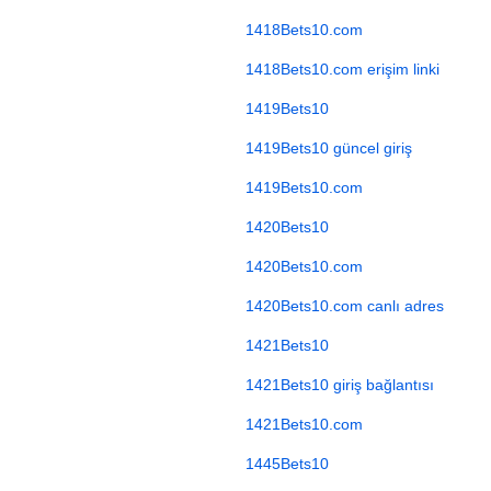
1418Bets10.com
1418Bets10.com erişim linki
1419Bets10
1419Bets10 güncel giriş
1419Bets10.com
1420Bets10
1420Bets10.com
1420Bets10.com canlı adres
1421Bets10
1421Bets10 giriş bağlantısı
1421Bets10.com
1445Bets10