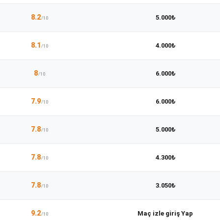
8.2
5.000₺
/10
8.1
4.000₺
/10
8
6.000₺
/10
7.9
6.000₺
/10
7.8
5.000₺
/10
7.8
4.300₺
/10
7.8
3.050₺
/10
9.2
Maç izle giriş Yap
/10