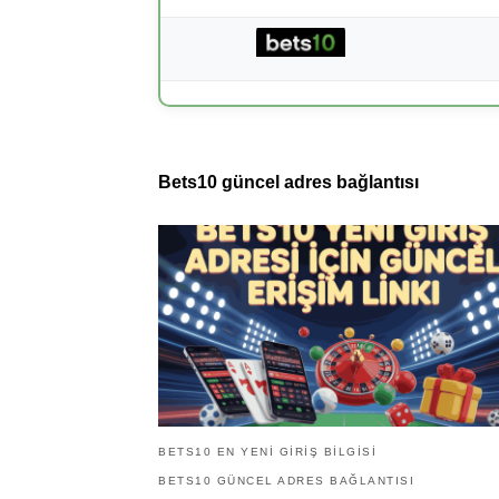
Bets10 güncel adres bağlantısı
BETS10 EN YENI GIRIŞ BILGISI
BETS10 GÜNCEL ADRES BAĞLANTISI