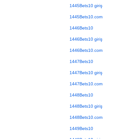
1445Bets10 giriş
1445Bets10.com
1446Bets10
1446Bets10 giriş
1446Bets10.com
1447Bets10
1447Bets10 giriş
1447Bets10.com
1448Bets10
1448Bets10 giriş
1448Bets10.com
1449Bets10