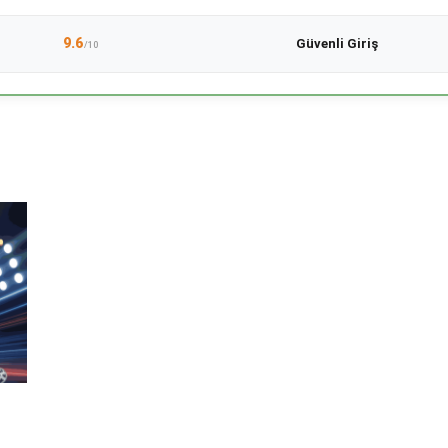
9.6
Güvenli Giriş
/10