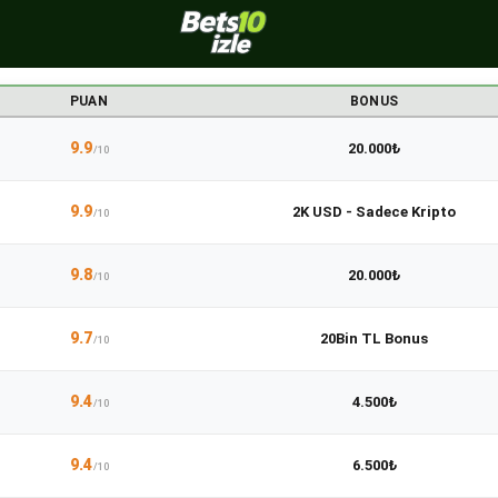
PUAN
BONUS
9.9
20.000₺
/10
9.9
2K USD - Sadece Kripto
/10
9.8
20.000₺
/10
9.7
20Bin TL Bonus
/10
9.4
4.500₺
/10
9.4
6.500₺
/10