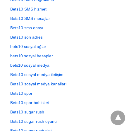
Bets10 SMS hizmeti
Bets10 SMS mesajlar
Bets10 sms onayı
Bets10 son adres
bets10 sosyal ağlar
bets10 sosyal hesaplar
bets10 sosyal medya
Bets10 sosyal medya iletişim
Bets10 sosyal medya kanalları
Bets10 spor
Bets10 spor bahisleri
Bets10 sugar rush
Bets10 sugar rush oyunu
Bets10 sugar rush slot