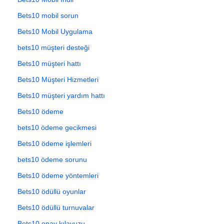
Bets10 mobil sorun
Bets10 Mobil Uygulama
bets10 müşteri desteği
Bets10 müşteri hattı
Bets10 Müşteri Hizmetleri
Bets10 müşteri yardım hattı
Bets10 ödeme
bets10 ödeme gecikmesi
Bets10 ödeme işlemleri
bets10 ödeme sorunu
Bets10 ödeme yöntemleri
Bets10 ödüllü oyunlar
Bets10 ödüllü turnuvalar
Bets10 onay kılavuzu