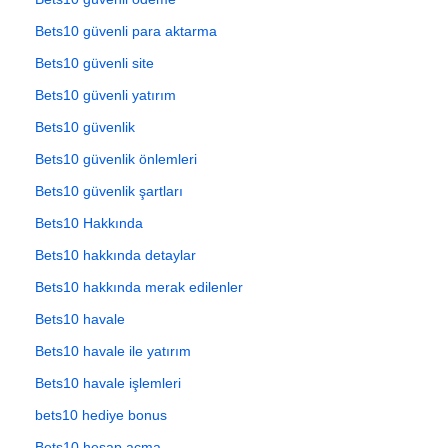
Bets10 güvenli para aktarma
Bets10 güvenli site
Bets10 güvenli yatırım
Bets10 güvenlik
Bets10 güvenlik önlemleri
Bets10 güvenlik şartları
Bets10 Hakkında
Bets10 hakkında detaylar
Bets10 hakkında merak edilenler
Bets10 havale
Bets10 havale ile yatırım
Bets10 havale işlemleri
bets10 hediye bonus
Bets10 hesap açma