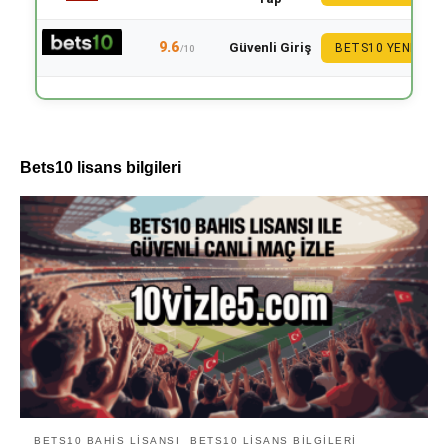
9.6
Güvenli Giriş
BETS10 YENI
/10
Bets10 lisans bilgileri
BETS10 BAHIS LISANSI
BETS10 LISANS BILGILERI