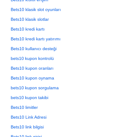
Bets10 klasik slot oyunları
Bets10 klasik slotlar
Bets10 kredi kartı
Bets10 kredi kartı yatırımı
Bets10 kullanıcı desteği
bets10 kupon kontrolü
Bets10 kupon oranları
Bets10 kupon oynama
bets10 kupon sorgulama
bets10 kupon takibi
Bets10 limitler
Bets10 Link Adresi
Bets10 link bilgisi
Bets10 link girişi