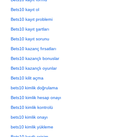
Bets10 kayıt ol
Bets10 kayıt problemi
Bets10 kayıt şartları
Bets10 kayıt sorunu
Bets10 kazanç fırsatları
Bets10 kazançlı bonuslar
Bets10 kazançlı oyunlar
Bets10 kilit açma
bets10 kimlik doğrulama
Bets10 kimlik hesap onayı
Bets10 kimlik kontrolü
bets10 kimlik onayı
bets10 kimlik yükleme
Bets10 kısıtlı erişim