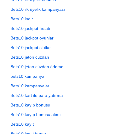
Bets10 ilk üyelik kampanyası
Bets10 indir
Bets10 jackpot fırsatı
Bets10 jackpot oyunlar
Bets10 jackpot slotlar
Bets10 jeton cüzdan
Bets10 jeton cüzdan ödeme
bets10 kampanya
Bets10 kampanyalar
Bets10 kart ile para yatırma
Bets10 kayıp bonusu
Bets10 kayıp bonusu alımı
Bets10 kayıt
Bets10 kayıt formu