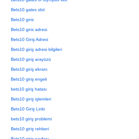
Bets10 gates slot
Bets10 giris
Bets10 giris adresi
Bets10 Giriş Adresi
Bets10 giriş adresi bilgileri
Bets10 giriş arayüzü
Bets10 giriş ekranı
Bets10 giriş engeli
bets10 giriş hatası
Bets10 giriş işlemleri
Bets10 Giriş Linki
bets10 giriş problemi
Bets10 giriş rehberi
Bets10 giriş sayfası