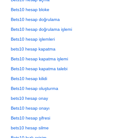
Bets10 hesap bloke
Bets10 hesap doğrulama
Bets10 hesap doğrulama işlemi
Bets10 hesap işlemleri
bets10 hesap kapatma
Bets10 hesap kapatma işlemi
Bets10 hesap kapatma talebi
Bets10 hesap kilidi
Bets10 hesap oluşturma
bets10 hesap onay
Bets10 hesap onayı
Bets10 hesap şifresi
bets10 hesap silme
Bets10 hızlı erişim