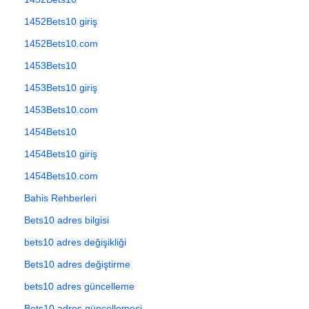
1452Bets10 giriş
1452Bets10.com
1453Bets10
1453Bets10 giriş
1453Bets10.com
1454Bets10
1454Bets10 giriş
1454Bets10.com
Bahis Rehberleri
Bets10 adres bilgisi
bets10 adres değişikliği
Bets10 adres değiştirme
bets10 adres güncelleme
Bets10 adres güncellemesi