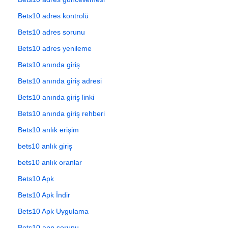
Bets10 adres kontrolü
Bets10 adres sorunu
Bets10 adres yenileme
Bets10 anında giriş
Bets10 anında giriş adresi
Bets10 anında giriş linki
Bets10 anında giriş rehberi
Bets10 anlık erişim
bets10 anlık giriş
bets10 anlık oranlar
Bets10 Apk
Bets10 Apk İndir
Bets10 Apk Uygulama
Bets10 app sorunu