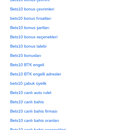
Bets10 bonus çevrimleri
bets10 bonus fırsatları
Bets10 bonus şartları
Bets10 bonus seçenekleri
Bets10 bonus talebi
Bets10 bonusları
Bets10 BTK engeli
Bets10 BTK engelli adresler
bets10 çabuk üyelik
Bets10 canlı auto rulet
Bets10 canlı bahis
Bets10 canlı bahis firması
Bets10 canlı bahis oranları
Bets10 canlı bahis seçenekleri