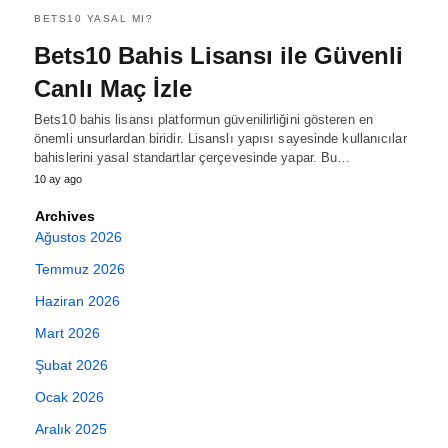
BETS10 YASAL MI?
Bets10 Bahis Lisansı ile Güvenli
Canlı Maç İzle
Bets10 bahis lisansı platformun güvenilirliğini gösteren en
önemli unsurlardan biridir. Lisanslı yapısı sayesinde kullanıcılar
bahislerini yasal standartlar çerçevesinde yapar. Bu…
10 ay ago
Archives
Ağustos 2026
Temmuz 2026
Haziran 2026
Mart 2026
Şubat 2026
Ocak 2026
Aralık 2025