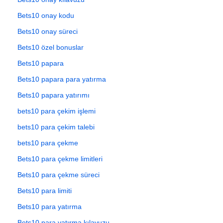
Bets10 onay kodu
Bets10 onay süreci
Bets10 özel bonuslar
Bets10 papara
Bets10 papara para yatırma
Bets10 papara yatırımı
bets10 para çekim işlemi
bets10 para çekim talebi
bets10 para çekme
Bets10 para çekme limitleri
Bets10 para çekme süreci
Bets10 para limiti
Bets10 para yatırma
Bets10 para yatırma kılavuzu