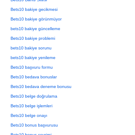
Bets10 bakiye gecikmesi
Bets10 bakiye görünmüyor
bets10 bakiye güncelleme
Bets10 bakiye problemi
bets10 bakiye sorunu
bets10 bakiye yenileme
Bets10 başvuru formu
Bets10 bedava bonuslar
Bets10 bedava deneme bonusu
Bets10 belge doğrulama
Bets10 belge işlemleri
Bets10 belge onayı
Bets10 bonus başvurusu
Bets10 bonus çevrimi