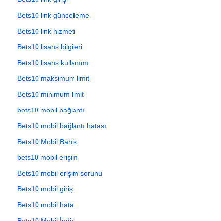
Bets10 link güncelleme
Bets10 link hizmeti
Bets10 lisans bilgileri
Bets10 lisans kullanımı
Bets10 maksimum limit
Bets10 minimum limit
bets10 mobil bağlantı
Bets10 mobil bağlantı hatası
Bets10 Mobil Bahis
bets10 mobil erişim
Bets10 mobil erişim sorunu
Bets10 mobil giriş
Bets10 mobil hata
Bets10 Mobil İndir