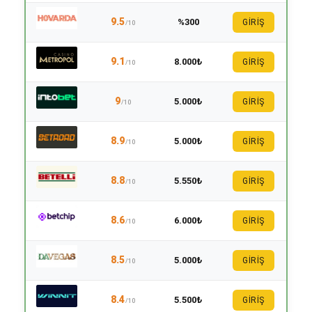
9.5
%300
GİRİŞ
/10
9.1
8.000₺
GİRİŞ
/10
9
5.000₺
GİRİŞ
/10
8.9
5.000₺
GİRİŞ
/10
8.8
5.550₺
GİRİŞ
/10
8.6
6.000₺
GİRİŞ
/10
8.5
5.000₺
GİRİŞ
/10
8.4
5.500₺
GİRİŞ
/10