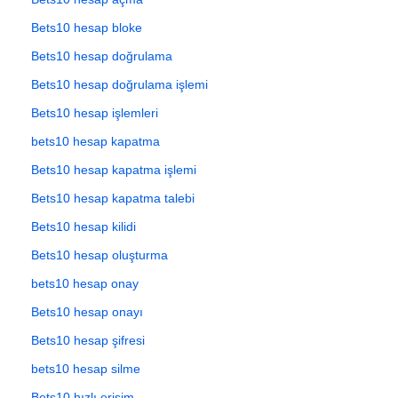
Bets10 hesap bloke
Bets10 hesap doğrulama
Bets10 hesap doğrulama işlemi
Bets10 hesap işlemleri
bets10 hesap kapatma
Bets10 hesap kapatma işlemi
Bets10 hesap kapatma talebi
Bets10 hesap kilidi
Bets10 hesap oluşturma
bets10 hesap onay
Bets10 hesap onayı
Bets10 hesap şifresi
bets10 hesap silme
Bets10 hızlı erişim