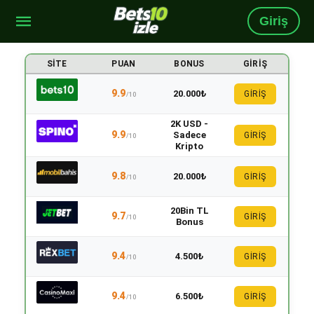
Giriş
SITE
PUAN
BONUS
GIRIŞ
9.9
20.000₺
GİRİŞ
/10
2K USD -
9.9
Sadece
GİRİŞ
/10
Kripto
9.8
20.000₺
GİRİŞ
/10
20Bin TL
9.7
GİRİŞ
/10
Bonus
9.4
4.500₺
GİRİŞ
/10
9.4
6.500₺
GİRİŞ
/10