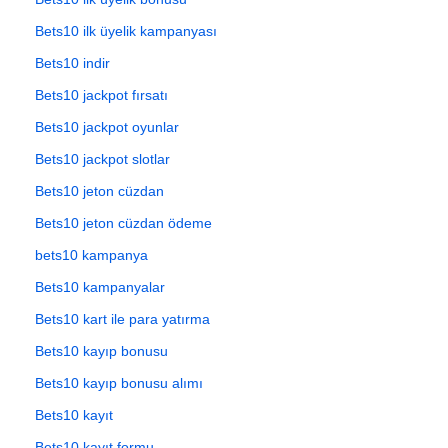
Bets10 ilk üyelik kampanyası
Bets10 indir
Bets10 jackpot fırsatı
Bets10 jackpot oyunlar
Bets10 jackpot slotlar
Bets10 jeton cüzdan
Bets10 jeton cüzdan ödeme
bets10 kampanya
Bets10 kampanyalar
Bets10 kart ile para yatırma
Bets10 kayıp bonusu
Bets10 kayıp bonusu alımı
Bets10 kayıt
Bets10 kayıt formu