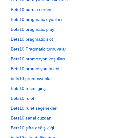
Bets10 parola sorunu
Bets10 pragmatic oyunları
Bets10 pragmatic play
Bets10 pragmatic slot
Bets10 Pragmatic turnuvalar
Bets10 promosyon koşulları
Bets10 promosyon talebi
bets10 promosyonlar
Bets10 resmi giriş
Bets10 rulet
Bets10 rulet seçenekleri
Bets10 sanal cüzdan
Bets10 şifre değişikliği
bets10 şifre değiştirme