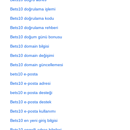
Bets10 doğrulama işlemi
Bets10 doğrulama kodu
Bets10 doğrulama rehberi
Bets10 doğum günü bonusu
Bets10 domain bilgisi
Bets10 domain değişimi
Bets10 domain güncellemesi
bets10 e-posta
Bets10 e-posta adresi
bets10 e-posta desteği
Bets10 e-posta destek
Bets10 e-posta kullanımı
Bets10 en yeni giriş bilgisi
Bets10 engelli adres bilgileri