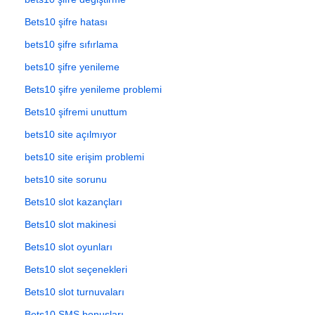
Bets10 şifre hatası
bets10 şifre sıfırlama
bets10 şifre yenileme
Bets10 şifre yenileme problemi
Bets10 şifremi unuttum
bets10 site açılmıyor
bets10 site erişim problemi
bets10 site sorunu
Bets10 slot kazançları
Bets10 slot makinesi
Bets10 slot oyunları
Bets10 slot seçenekleri
Bets10 slot turnuvaları
Bets10 SMS bonusları