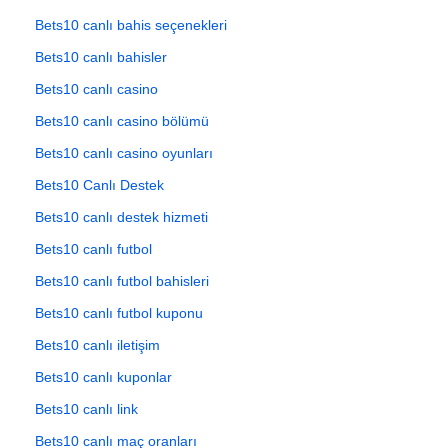
Bets10 canlı bahis seçenekleri
Bets10 canlı bahisler
Bets10 canlı casino
Bets10 canlı casino bölümü
Bets10 canlı casino oyunları
Bets10 Canlı Destek
Bets10 canlı destek hizmeti
Bets10 canlı futbol
Bets10 canlı futbol bahisleri
Bets10 canlı futbol kuponu
Bets10 canlı iletişim
Bets10 canlı kuponlar
Bets10 canlı link
Bets10 canlı maç oranları