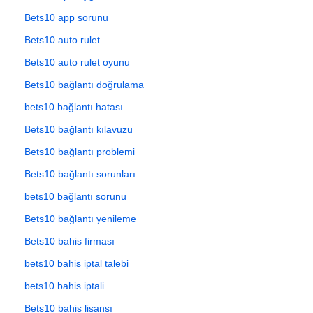
Bets10 app sorunu
Bets10 auto rulet
Bets10 auto rulet oyunu
Bets10 bağlantı doğrulama
bets10 bağlantı hatası
Bets10 bağlantı kılavuzu
Bets10 bağlantı problemi
Bets10 bağlantı sorunları
bets10 bağlantı sorunu
Bets10 bağlantı yenileme
Bets10 bahis firması
bets10 bahis iptal talebi
bets10 bahis iptali
Bets10 bahis lisansı