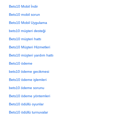
Bets10 Mobil İndir
Bets10 mobil sorun
Bets10 Mobil Uygulama
bets10 müşteri desteği
Bets10 müşteri hattı
Bets10 Müşteri Hizmetleri
Bets10 müşteri yardım hattı
Bets10 ödeme
bets10 ödeme gecikmesi
Bets10 ödeme işlemleri
bets10 ödeme sorunu
Bets10 ödeme yöntemleri
Bets10 ödüllü oyunlar
Bets10 ödüllü turnuvalar