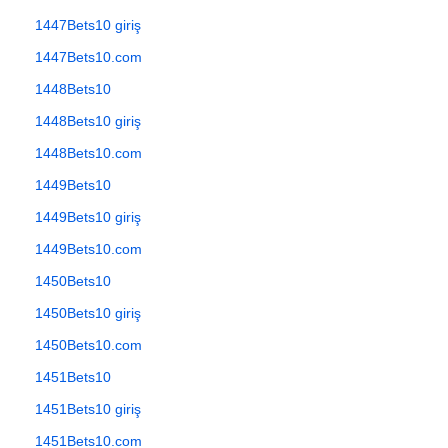
1447Bets10 giriş
1447Bets10.com
1448Bets10
1448Bets10 giriş
1448Bets10.com
1449Bets10
1449Bets10 giriş
1449Bets10.com
1450Bets10
1450Bets10 giriş
1450Bets10.com
1451Bets10
1451Bets10 giriş
1451Bets10.com