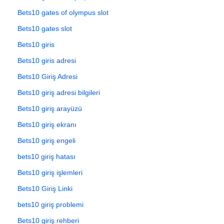
Bets10 gates of olympus slot
Bets10 gates slot
Bets10 giris
Bets10 giris adresi
Bets10 Giriş Adresi
Bets10 giriş adresi bilgileri
Bets10 giriş arayüzü
Bets10 giriş ekranı
Bets10 giriş engeli
bets10 giriş hatası
Bets10 giriş işlemleri
Bets10 Giriş Linki
bets10 giriş problemi
Bets10 giriş rehberi