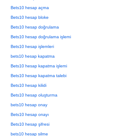
Bets10 hesap açma
Bets10 hesap bloke
Bets10 hesap doğrulama
Bets10 hesap doğrulama işlemi
Bets10 hesap işlemleri
bets10 hesap kapatma
Bets10 hesap kapatma işlemi
Bets10 hesap kapatma talebi
Bets10 hesap kilidi
Bets10 hesap oluşturma
bets10 hesap onay
Bets10 hesap onayı
Bets10 hesap şifresi
bets10 hesap silme