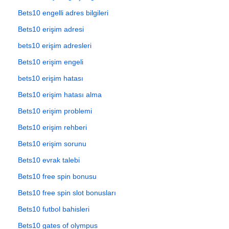
Bets10 engelli adres bilgileri
Bets10 erişim adresi
bets10 erişim adresleri
Bets10 erişim engeli
bets10 erişim hatası
Bets10 erişim hatası alma
Bets10 erişim problemi
Bets10 erişim rehberi
Bets10 erişim sorunu
Bets10 evrak talebi
Bets10 free spin bonusu
Bets10 free spin slot bonusları
Bets10 futbol bahisleri
Bets10 gates of olympus