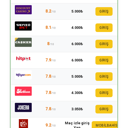
8.2
5.000₺
GİRİŞ
/10
8.1
4.000₺
GİRİŞ
/10
8
6.000₺
GİRİŞ
/10
7.9
6.000₺
GİRİŞ
/10
7.8
5.000₺
GİRİŞ
/10
7.8
4.300₺
GİRİŞ
/10
7.8
3.050₺
GİRİŞ
/10
Maç izle giriş
9.2
MOBILBAHIS
/10
Yap