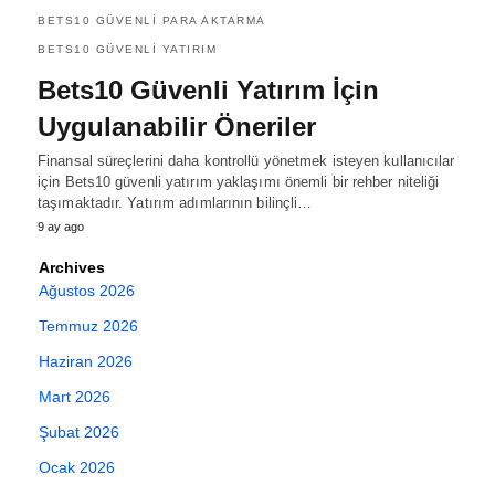
BETS10 GÜVENLI PARA AKTARMA
BETS10 GÜVENLI YATIRIM
Bets10 Güvenli Yatırım İçin
Uygulanabilir Öneriler
Finansal süreçlerini daha kontrollü yönetmek isteyen kullanıcılar
için Bets10 güvenli yatırım yaklaşımı önemli bir rehber niteliği
taşımaktadır. Yatırım adımlarının bilinçli…
9 ay ago
Archives
Ağustos 2026
Temmuz 2026
Haziran 2026
Mart 2026
Şubat 2026
Ocak 2026