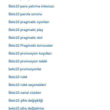
Bets10 para yatırma kılavuzu
Bets10 parola sorunu
Bets10 pragmatic oyunları
Bets10 pragmatic play
Bets10 pragmatic slot
Bets10 Pragmatic turnuvalar
Bets10 promosyon koşulları
Bets10 promosyon talebi
bets10 promosyonlar
Bets10 rulet
Bets10 rulet seçenekleri
Bets10 sanal cüzdan
Bets10 şifre değişikliği
bets10 şifre değiştirme