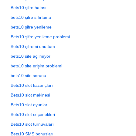
Bets10 şifre hatası
bets10 şifre sıfırlama
bets10 şifre yenileme
Bets10 şifre yenileme problemi
Bets10 şifremi unuttum
bets10 site açılmıyor
bets10 site erişim problemi
bets10 site sorunu
Bets10 slot kazançları
Bets10 slot makinesi
Bets10 slot oyunları
Bets10 slot seçenekleri
Bets10 slot turnuvaları
Bets10 SMS bonusları