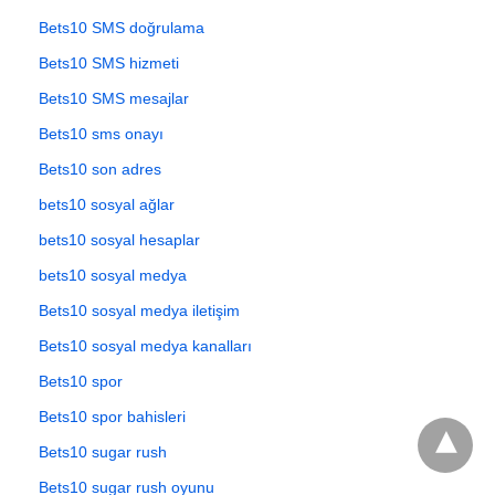
Bets10 SMS doğrulama
Bets10 SMS hizmeti
Bets10 SMS mesajlar
Bets10 sms onayı
Bets10 son adres
bets10 sosyal ağlar
bets10 sosyal hesaplar
bets10 sosyal medya
Bets10 sosyal medya iletişim
Bets10 sosyal medya kanalları
Bets10 spor
Bets10 spor bahisleri
Bets10 sugar rush
Bets10 sugar rush oyunu