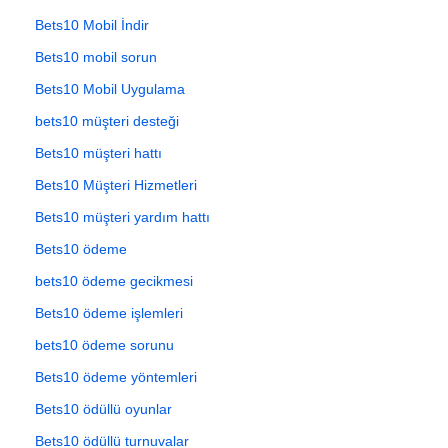
Bets10 Mobil İndir
Bets10 mobil sorun
Bets10 Mobil Uygulama
bets10 müşteri desteği
Bets10 müşteri hattı
Bets10 Müşteri Hizmetleri
Bets10 müşteri yardım hattı
Bets10 ödeme
bets10 ödeme gecikmesi
Bets10 ödeme işlemleri
bets10 ödeme sorunu
Bets10 ödeme yöntemleri
Bets10 ödüllü oyunlar
Bets10 ödüllü turnuvalar