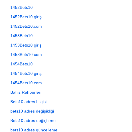
1452Bets10
1452Bets10 giriş
1452Bets10.com
1453Bets10
1453Bets10 giriş
1453Bets10.com
1454Bets10
1454Bets10 giriş
1454Bets10.com
Bahis Rehberleri
Bets10 adres bilgisi
bets10 adres değişikliği
Bets10 adres değiştirme
bets10 adres güncelleme