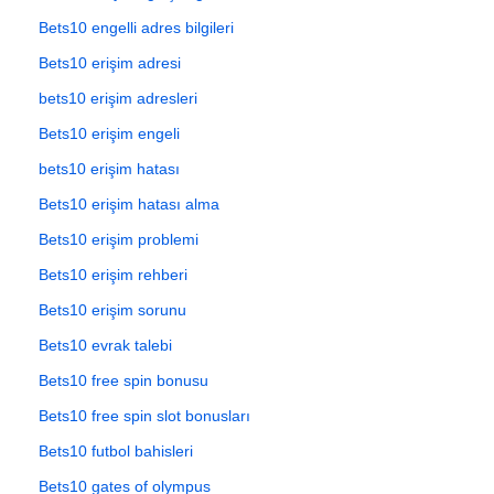
Bets10 engelli adres bilgileri
Bets10 erişim adresi
bets10 erişim adresleri
Bets10 erişim engeli
bets10 erişim hatası
Bets10 erişim hatası alma
Bets10 erişim problemi
Bets10 erişim rehberi
Bets10 erişim sorunu
Bets10 evrak talebi
Bets10 free spin bonusu
Bets10 free spin slot bonusları
Bets10 futbol bahisleri
Bets10 gates of olympus