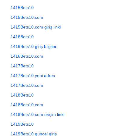
1415Bets10
1415Bets10.com
1415Bets10.com giriş linki
1416Bets10
1416Bets10 giriş bilgileri
1416Bets10.com
1417Bets10
1417Bets10 yeni adres
1417Bets10.com
1418Bets10
1418Bets10.com
1418Bets10.com erişim linki
1419Bets10
1419Bets10 güncel giriş