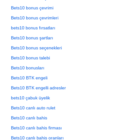
Bets10 bonus çevrimi
Bets10 bonus çevrimleri
bets10 bonus fırsatları
Bets10 bonus şartları
Bets10 bonus seçenekleri
Bets10 bonus talebi
Bets10 bonusları
Bets10 BTK engeli
Bets10 BTK engelli adresler
bets10 çabuk üyelik
Bets10 canlı auto rulet
Bets10 canlı bahis
Bets10 canlı bahis firması
Bets10 canlı bahis oranları