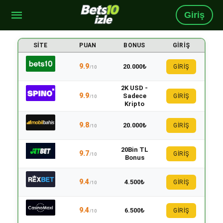
Giriş
SITE
PUAN
BONUS
GIRIŞ
9.9
20.000₺
GİRİŞ
/10
2K USD -
9.9
Sadece
GİRİŞ
/10
Kripto
9.8
20.000₺
GİRİŞ
/10
20Bin TL
9.7
GİRİŞ
/10
Bonus
9.4
4.500₺
GİRİŞ
/10
9.4
6.500₺
GİRİŞ
/10