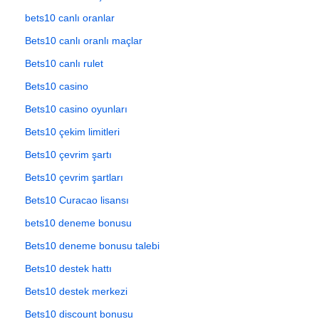
bets10 canlı oranlar
Bets10 canlı oranlı maçlar
Bets10 canlı rulet
Bets10 casino
Bets10 casino oyunları
Bets10 çekim limitleri
Bets10 çevrim şartı
Bets10 çevrim şartları
Bets10 Curacao lisansı
bets10 deneme bonusu
Bets10 deneme bonusu talebi
Bets10 destek hattı
Bets10 destek merkezi
Bets10 discount bonusu