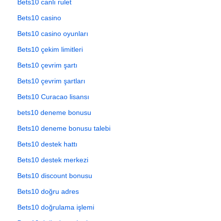
Bets10 canlı rulet
Bets10 casino
Bets10 casino oyunları
Bets10 çekim limitleri
Bets10 çevrim şartı
Bets10 çevrim şartları
Bets10 Curacao lisansı
bets10 deneme bonusu
Bets10 deneme bonusu talebi
Bets10 destek hattı
Bets10 destek merkezi
Bets10 discount bonusu
Bets10 doğru adres
Bets10 doğrulama işlemi