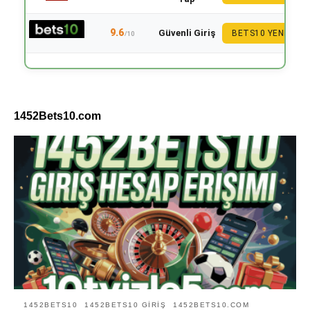
9.6
Güvenli Giriş
BETS10 YENI
/10
1452Bets10.com
1452BETS10
1452BETS10 GIRIŞ
1452BETS10.COM