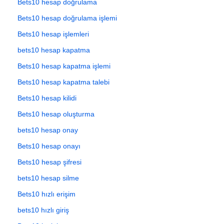
Bets10 hesap doğrulama
Bets10 hesap doğrulama işlemi
Bets10 hesap işlemleri
bets10 hesap kapatma
Bets10 hesap kapatma işlemi
Bets10 hesap kapatma talebi
Bets10 hesap kilidi
Bets10 hesap oluşturma
bets10 hesap onay
Bets10 hesap onayı
Bets10 hesap şifresi
bets10 hesap silme
Bets10 hızlı erişim
bets10 hızlı giriş