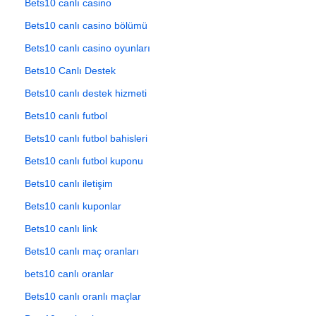
Bets10 canlı casino
Bets10 canlı casino bölümü
Bets10 canlı casino oyunları
Bets10 Canlı Destek
Bets10 canlı destek hizmeti
Bets10 canlı futbol
Bets10 canlı futbol bahisleri
Bets10 canlı futbol kuponu
Bets10 canlı iletişim
Bets10 canlı kuponlar
Bets10 canlı link
Bets10 canlı maç oranları
bets10 canlı oranlar
Bets10 canlı oranlı maçlar