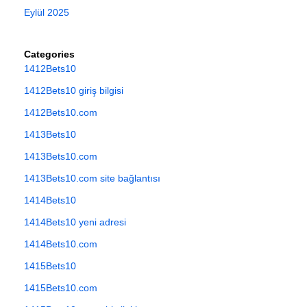
Eylül 2025
Categories
1412Bets10
1412Bets10 giriş bilgisi
1412Bets10.com
1413Bets10
1413Bets10.com
1413Bets10.com site bağlantısı
1414Bets10
1414Bets10 yeni adresi
1414Bets10.com
1415Bets10
1415Bets10.com