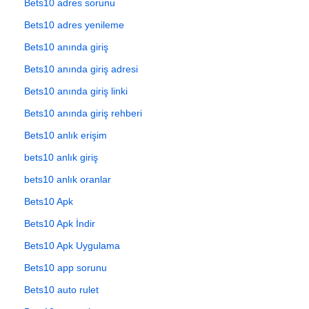
Bets10 adres sorunu
Bets10 adres yenileme
Bets10 anında giriş
Bets10 anında giriş adresi
Bets10 anında giriş linki
Bets10 anında giriş rehberi
Bets10 anlık erişim
bets10 anlık giriş
bets10 anlık oranlar
Bets10 Apk
Bets10 Apk İndir
Bets10 Apk Uygulama
Bets10 app sorunu
Bets10 auto rulet