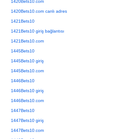
1420Bets10.com
1420Bets10.com canlı adres
1421Bets10
1421Bets10 giriş bağlantısı
1421Bets10.com
1445Bets10
1445Bets10 giriş
1445Bets10.com
1446Bets10
1446Bets10 giriş
1446Bets10.com
1447Bets10
1447Bets10 giriş
1447Bets10.com