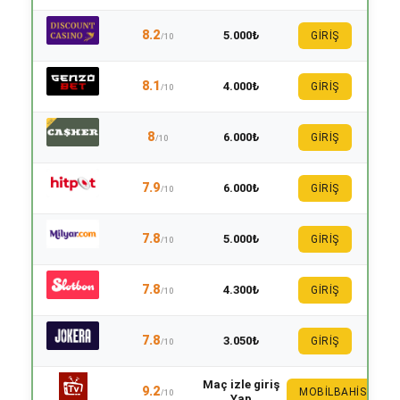
8.2
5.000₺
GİRİŞ
/10
8.1
4.000₺
GİRİŞ
/10
8
6.000₺
GİRİŞ
/10
7.9
6.000₺
GİRİŞ
/10
7.8
5.000₺
GİRİŞ
/10
7.8
4.300₺
GİRİŞ
/10
7.8
3.050₺
GİRİŞ
/10
Maç izle giriş
9.2
MOBILBAHIS
/10
Yap