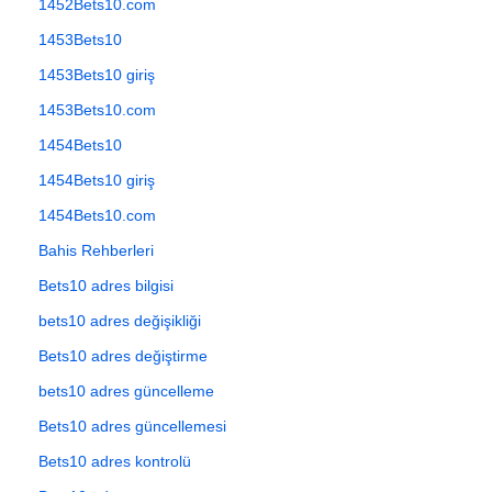
1452Bets10.com
1453Bets10
1453Bets10 giriş
1453Bets10.com
1454Bets10
1454Bets10 giriş
1454Bets10.com
Bahis Rehberleri
Bets10 adres bilgisi
bets10 adres değişikliği
Bets10 adres değiştirme
bets10 adres güncelleme
Bets10 adres güncellemesi
Bets10 adres kontrolü