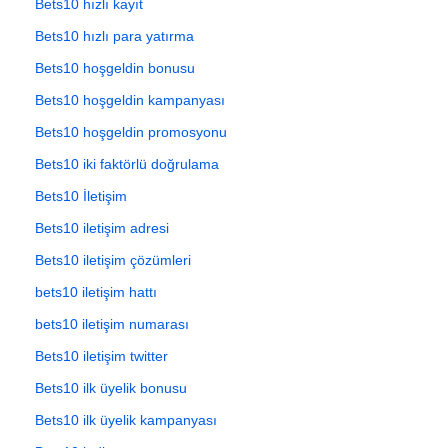
Bets10 hızlı kayıt
Bets10 hızlı para yatırma
Bets10 hoşgeldin bonusu
Bets10 hoşgeldin kampanyası
Bets10 hoşgeldin promosyonu
Bets10 iki faktörlü doğrulama
Bets10 İletişim
Bets10 iletişim adresi
Bets10 iletişim çözümleri
bets10 iletişim hattı
bets10 iletişim numarası
Bets10 iletişim twitter
Bets10 ilk üyelik bonusu
Bets10 ilk üyelik kampanyası