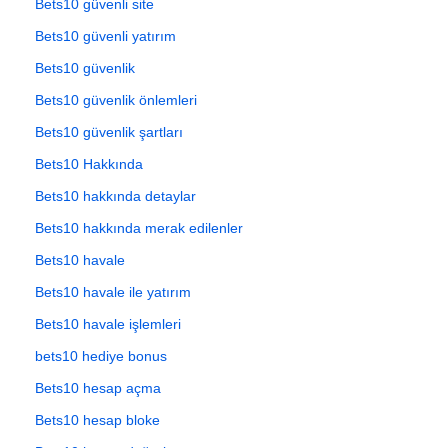
Bets10 güvenli site
Bets10 güvenli yatırım
Bets10 güvenlik
Bets10 güvenlik önlemleri
Bets10 güvenlik şartları
Bets10 Hakkında
Bets10 hakkında detaylar
Bets10 hakkında merak edilenler
Bets10 havale
Bets10 havale ile yatırım
Bets10 havale işlemleri
bets10 hediye bonus
Bets10 hesap açma
Bets10 hesap bloke