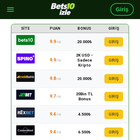
Giriş
SITE
PUAN
BONUS
GIRIŞ
9.9
20.000₺
GİRİŞ
/10
2K USD -
9.9
Sadece
GİRİŞ
/10
Kripto
9.8
20.000₺
GİRİŞ
/10
20Bin TL
9.7
GİRİŞ
/10
Bonus
9.4
4.500₺
GİRİŞ
/10
9.4
6.500₺
GİRİŞ
/10