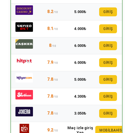
8.2
5.000₺
GİRİŞ
/10
8.1
4.000₺
GİRİŞ
/10
8
6.000₺
GİRİŞ
/10
7.9
6.000₺
GİRİŞ
/10
7.8
5.000₺
GİRİŞ
/10
7.8
4.300₺
GİRİŞ
/10
7.8
3.050₺
GİRİŞ
/10
Maç izle giriş
9.2
MOBILBAHIS
/10
Yap