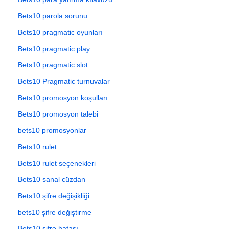
Bets10 parola sorunu
Bets10 pragmatic oyunları
Bets10 pragmatic play
Bets10 pragmatic slot
Bets10 Pragmatic turnuvalar
Bets10 promosyon koşulları
Bets10 promosyon talebi
bets10 promosyonlar
Bets10 rulet
Bets10 rulet seçenekleri
Bets10 sanal cüzdan
Bets10 şifre değişikliği
bets10 şifre değiştirme
Bets10 şifre hatası