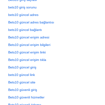
bets10 giriş sorunu
bets10 güncel adres
Bets10 güncel adres bağlantısı
bets10 güncel bağlantı
Bets10 güncel erişim adresi
Bets10 güncel erişim bilgileri
Bets10 güncel erişim linki
Bets10 güncel erişim tıkla
Bets10 güncel giriş
bets10 güncel link
Bets10 güncel site
Bets10 güvenli giriş
Bets10 güvenli hizmetler
Bets10 güvenli ödeme