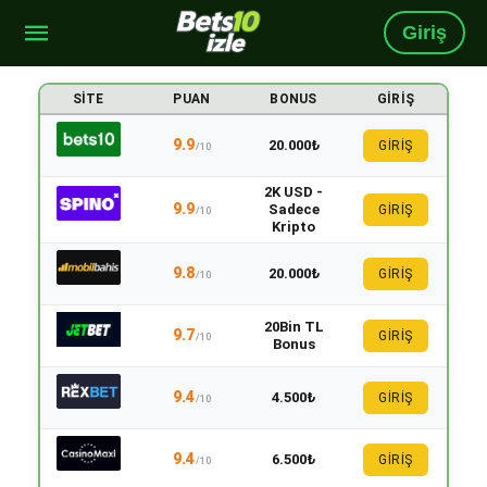
Giriş
SITE
PUAN
BONUS
GIRIŞ
9.9
20.000₺
GİRİŞ
/10
2K USD -
9.9
Sadece
GİRİŞ
/10
Kripto
9.8
20.000₺
GİRİŞ
/10
20Bin TL
9.7
GİRİŞ
/10
Bonus
9.4
4.500₺
GİRİŞ
/10
9.4
6.500₺
GİRİŞ
/10