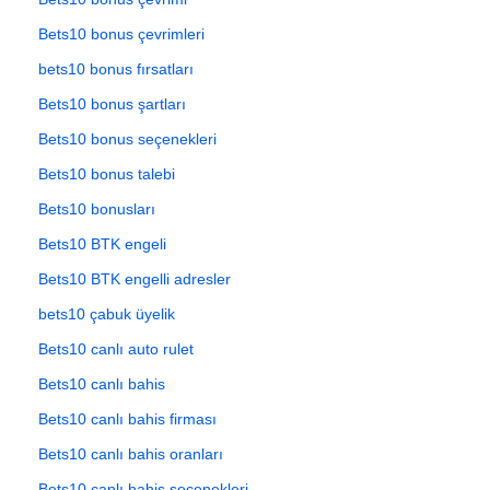
Bets10 bonus çevrimleri
bets10 bonus fırsatları
Bets10 bonus şartları
Bets10 bonus seçenekleri
Bets10 bonus talebi
Bets10 bonusları
Bets10 BTK engeli
Bets10 BTK engelli adresler
bets10 çabuk üyelik
Bets10 canlı auto rulet
Bets10 canlı bahis
Bets10 canlı bahis firması
Bets10 canlı bahis oranları
Bets10 canlı bahis seçenekleri