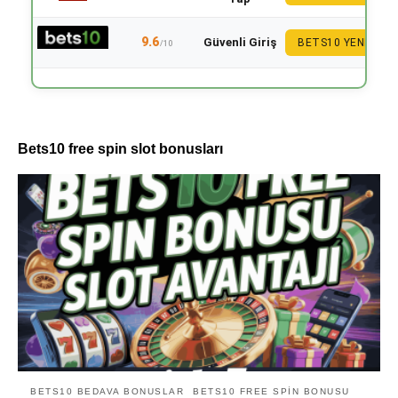
9.6
Güvenli Giriş
BETS10 YENI
/10
Bets10 free spin slot bonusları
BETS10 BEDAVA BONUSLAR
BETS10 FREE SPIN BONUSU