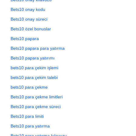
Bets10 onay kodu
Bets10 onay süreci
Bets10 özel bonuslar
Bets10 papara
Bets10 papara para yatırma
Bets10 papara yatırımı
bets10 para çekim işlemi
bets10 para çekim talebi
bets10 para çekme
Bets10 para çekme limitleri
Bets10 para çekme süreci
Bets10 para limiti
Bets10 para yatırma
Bets10 para yatırma kılavuzu