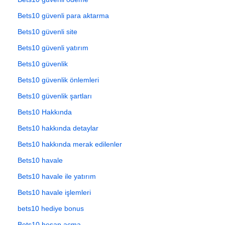
Bets10 güvenli para aktarma
Bets10 güvenli site
Bets10 güvenli yatırım
Bets10 güvenlik
Bets10 güvenlik önlemleri
Bets10 güvenlik şartları
Bets10 Hakkında
Bets10 hakkında detaylar
Bets10 hakkında merak edilenler
Bets10 havale
Bets10 havale ile yatırım
Bets10 havale işlemleri
bets10 hediye bonus
Bets10 hesap açma