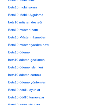
Bets10 mobil sorun
Bets10 Mobil Uygulama
bets10 müşteri desteği
Bets10 müşteri hattı
Bets10 Müşteri Hizmetleri
Bets10 müşteri yardım hattı
Bets10 ödeme
bets10 ödeme gecikmesi
Bets10 ödeme işlemleri
bets10 ödeme sorunu
Bets10 ödeme yöntemleri
Bets10 ödüllü oyunlar
Bets10 ödüllü turnuvalar
Bets10 onay kılavuzu