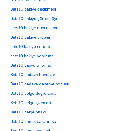
Bets10 bakiye gecikmesi
Bets10 bakiye görünmüyor
bets10 bakiye güncelleme
Bets10 bakiye problemi
bets10 bakiye sorunu
bets10 bakiye yenileme
Bets10 başvuru formu
Bets10 bedava bonuslar
Bets10 bedava deneme bonusu
Bets10 belge doğrulama
Bets10 belge işlemleri
Bets10 belge onayı
Bets10 bonus başvurusu
Bets10 bonus çevrimi