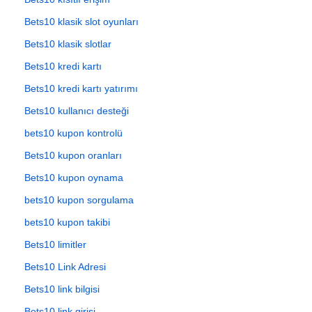
Bets10 klasik slot oyunları
Bets10 klasik slotlar
Bets10 kredi kartı
Bets10 kredi kartı yatırımı
Bets10 kullanıcı desteği
bets10 kupon kontrolü
Bets10 kupon oranları
Bets10 kupon oynama
bets10 kupon sorgulama
bets10 kupon takibi
Bets10 limitler
Bets10 Link Adresi
Bets10 link bilgisi
Bets10 link girişi