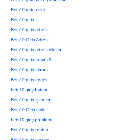
Bets10 gates slot
Bets10 giris
Bets10 giris adresi
Bets10 Giriş Adresi
Bets10 giriş adresi bilgileri
Bets10 giriş arayüzü
Bets10 giriş ekranı
Bets10 giriş engeli
bets10 giriş hatası
Bets10 giriş işlemleri
Bets10 Giriş Linki
bets10 giriş problemi
Bets10 giriş rehberi
Bets10 giriş sayfası