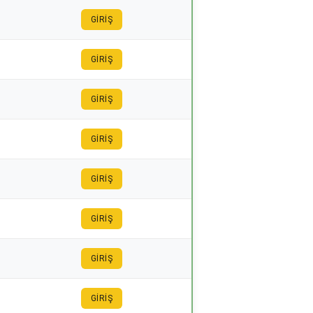
GİRİŞ
GİRİŞ
GİRİŞ
GİRİŞ
GİRİŞ
GİRİŞ
GİRİŞ
GİRİŞ