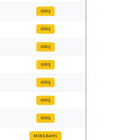
GİRİŞ
GİRİŞ
GİRİŞ
GİRİŞ
GİRİŞ
GİRİŞ
GİRİŞ
MOBILBAHIS