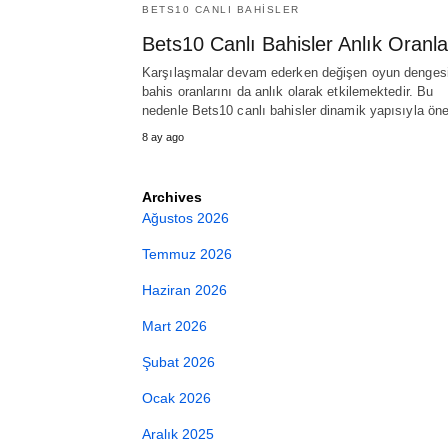
BETS10 CANLI BAHISLER
Bets10 Canlı Bahisler Anlık Oranla
Karşılaşmalar devam ederken değişen oyun denges
bahis oranlarını da anlık olarak etkilemektedir. Bu
nedenle Bets10 canlı bahisler dinamik yapısıyla ö
8 ay ago
Archives
Ağustos 2026
Temmuz 2026
Haziran 2026
Mart 2026
Şubat 2026
Ocak 2026
Aralık 2025