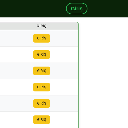
Giriş
GIRIŞ
GİRİŞ
GİRİŞ
GİRİŞ
GİRİŞ
GİRİŞ
GİRİŞ