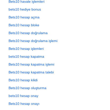
Bets10 havale işlemleri
bets10 hediye bonus
Bets10 hesap açma
Bets10 hesap bloke
Bets10 hesap doğrulama
Bets10 hesap doğrulama işlemi
Bets10 hesap işlemleri
bets10 hesap kapatma
Bets10 hesap kapatma işlemi
Bets10 hesap kapatma talebi
Bets10 hesap kilidi
Bets10 hesap oluşturma
bets10 hesap onay
Bets10 hesap onayı