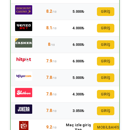
8.2
5.000₺
GİRİŞ
/10
8.1
4.000₺
GİRİŞ
/10
8
6.000₺
GİRİŞ
/10
7.9
6.000₺
GİRİŞ
/10
7.8
5.000₺
GİRİŞ
/10
7.8
4.300₺
GİRİŞ
/10
7.8
3.050₺
GİRİŞ
/10
Maç izle giriş
9.2
MOBILBAHIS
/10
Yap