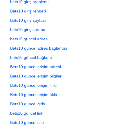
bets10 giriş problemi
Bets10 giriş rehberi
Bets10 giriş sayfası
bets10 giriş sorunu
bets10 güncel adres
Bets10 güncel adres bağlantısı
bets10 güncel bağlantı
Bets10 güncel erişim adresi
Bets10 güncel erişim bilgileri
Bets10 güncel erişim linki
Bets10 güncel erişim tıkla
Bets10 güncel giriş
bets10 güncel link
Bets10 güncel site