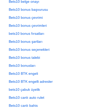
Bets10 belge onayı
Bets10 bonus başvurusu
Bets10 bonus çevrimi
Bets10 bonus çevrimleri
bets10 bonus fırsatları
Bets10 bonus şartları
Bets10 bonus seçenekleri
Bets10 bonus talebi
Bets10 bonusları
Bets10 BTK engeli
Bets10 BTK engelli adresler
bets10 çabuk üyelik
Bets10 canlı auto rulet
Bets10 canlı bahis