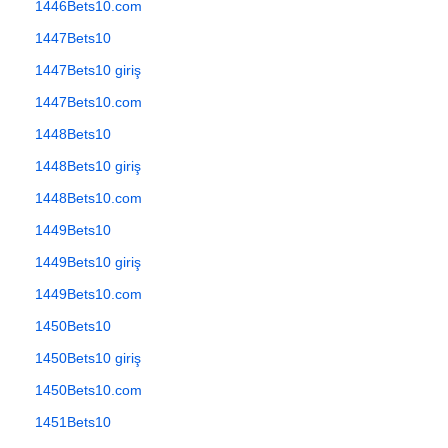
1446Bets10.com
1447Bets10
1447Bets10 giriş
1447Bets10.com
1448Bets10
1448Bets10 giriş
1448Bets10.com
1449Bets10
1449Bets10 giriş
1449Bets10.com
1450Bets10
1450Bets10 giriş
1450Bets10.com
1451Bets10