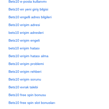
Bets10 e-posta kullanımı
Bets10 en yeni giriş bilgisi
Bets10 engelli adres bilgileri
Bets10 erişim adresi
bets10 erişim adresleri
Bets10 erişim engeli
bets10 erişim hatası
Bets10 erişim hatası alma
Bets10 erişim problemi
Bets10 erişim rehberi
Bets10 erişim sorunu
Bets10 evrak talebi
Bets10 free spin bonusu
Bets10 free spin slot bonusları