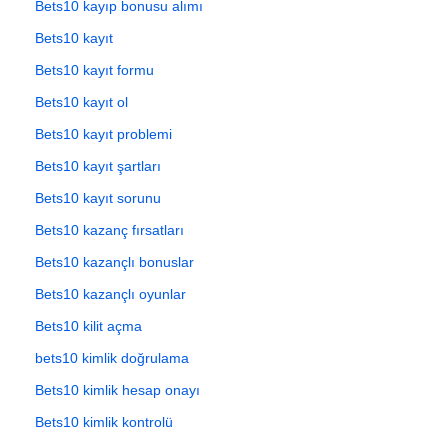
Bets10 kayıp bonusu alımı
Bets10 kayıt
Bets10 kayıt formu
Bets10 kayıt ol
Bets10 kayıt problemi
Bets10 kayıt şartları
Bets10 kayıt sorunu
Bets10 kazanç fırsatları
Bets10 kazançlı bonuslar
Bets10 kazançlı oyunlar
Bets10 kilit açma
bets10 kimlik doğrulama
Bets10 kimlik hesap onayı
Bets10 kimlik kontrolü