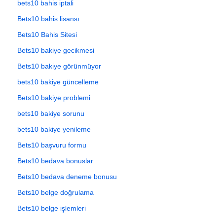
bets10 bahis iptali
Bets10 bahis lisansı
Bets10 Bahis Sitesi
Bets10 bakiye gecikmesi
Bets10 bakiye görünmüyor
bets10 bakiye güncelleme
Bets10 bakiye problemi
bets10 bakiye sorunu
bets10 bakiye yenileme
Bets10 başvuru formu
Bets10 bedava bonuslar
Bets10 bedava deneme bonusu
Bets10 belge doğrulama
Bets10 belge işlemleri