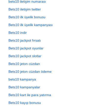
bets10 iletişim numarası
Bets10 iletişim twitter
Bets10 ilk üyelik bonusu
Bets10 ilk üyelik kampanyası
Bets10 indir
Bets10 jackpot fırsatı
Bets10 jackpot oyunlar
Bets10 jackpot slotlar
Bets10 jeton cüzdan
Bets10 jeton cüzdan ödeme
bets10 kampanya
Bets10 kampanyalar
Bets10 kart ile para yatırma
Bets10 kayıp bonusu