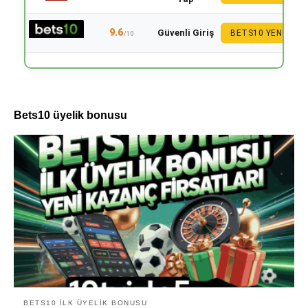
9.6
Güvenli Giriş
BETS10 YENI
/10
Bets10 üyelik bonusu
BETS10 ILK ÜYELIK BONUSU