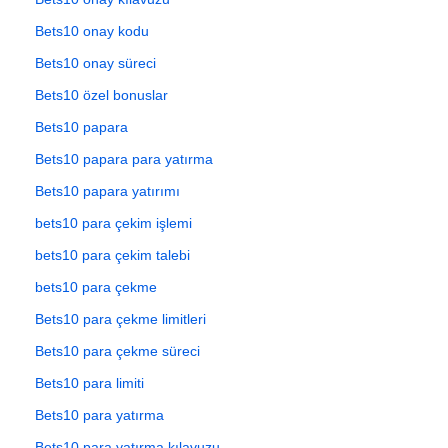
Bets10 onay kodu
Bets10 onay süreci
Bets10 özel bonuslar
Bets10 papara
Bets10 papara para yatırma
Bets10 papara yatırımı
bets10 para çekim işlemi
bets10 para çekim talebi
bets10 para çekme
Bets10 para çekme limitleri
Bets10 para çekme süreci
Bets10 para limiti
Bets10 para yatırma
Bets10 para yatırma kılavuzu