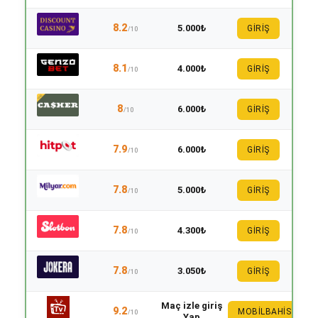
8.2
5.000₺
GİRİŞ
/10
8.1
4.000₺
GİRİŞ
/10
8
6.000₺
GİRİŞ
/10
7.9
6.000₺
GİRİŞ
/10
7.8
5.000₺
GİRİŞ
/10
7.8
4.300₺
GİRİŞ
/10
7.8
3.050₺
GİRİŞ
/10
Maç izle giriş
9.2
MOBILBAHIS
/10
Yap