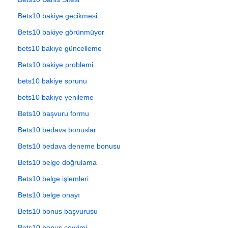
Bets10 bakiye gecikmesi
Bets10 bakiye görünmüyor
bets10 bakiye güncelleme
Bets10 bakiye problemi
bets10 bakiye sorunu
bets10 bakiye yenileme
Bets10 başvuru formu
Bets10 bedava bonuslar
Bets10 bedava deneme bonusu
Bets10 belge doğrulama
Bets10 belge işlemleri
Bets10 belge onayı
Bets10 bonus başvurusu
Bets10 bonus çevrimi