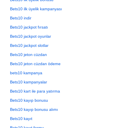
Bets10 ilk üyelik kampanyası
Bets10 indir
Bets10 jackpot fırsatı
Bets10 jackpot oyunlar
Bets10 jackpot slotlar
Bets10 jeton cüzdan
Bets10 jeton cüzdan ödeme
bets10 kampanya
Bets10 kampanyalar
Bets10 kart ile para yatırma
Bets10 kayıp bonusu
Bets10 kayıp bonusu alımı
Bets10 kayıt
Bets10 kayıt formu