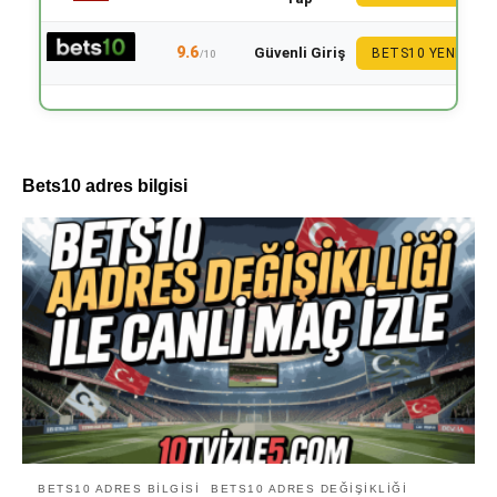
9.6
Güvenli Giriş
BETS10 YENI
/10
Bets10 adres bilgisi
BETS10 ADRES BILGISI
BETS10 ADRES DEĞIŞIKLIĞI