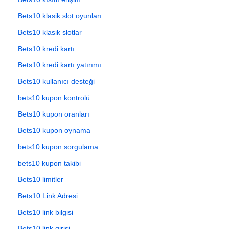
Bets10 klasik slot oyunları
Bets10 klasik slotlar
Bets10 kredi kartı
Bets10 kredi kartı yatırımı
Bets10 kullanıcı desteği
bets10 kupon kontrolü
Bets10 kupon oranları
Bets10 kupon oynama
bets10 kupon sorgulama
bets10 kupon takibi
Bets10 limitler
Bets10 Link Adresi
Bets10 link bilgisi
Bets10 link girişi