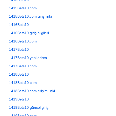
1415Bets10.com
1415Bets10.com giriş linki
1416Bets10
1416Bets10 giriş bilgileri
1416Bets10.com
1417Bets10
1417Bets10 yeni adres
1417Bets10.com
1418Bets10
1418Bets10.com
1418Bets10.com erişim linki
1419Bets10
1419Bets10 güncel giriş
1419Bets10.com