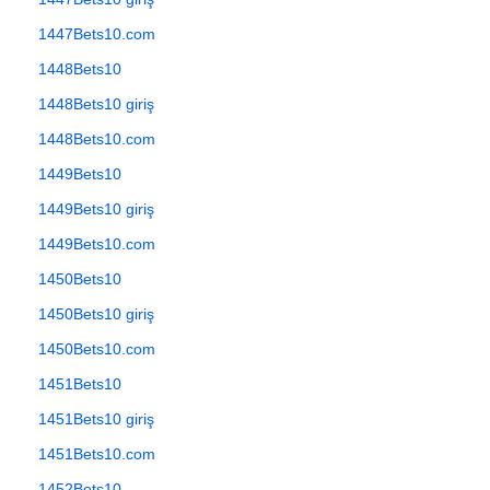
1447Bets10.com
1448Bets10
1448Bets10 giriş
1448Bets10.com
1449Bets10
1449Bets10 giriş
1449Bets10.com
1450Bets10
1450Bets10 giriş
1450Bets10.com
1451Bets10
1451Bets10 giriş
1451Bets10.com
1452Bets10