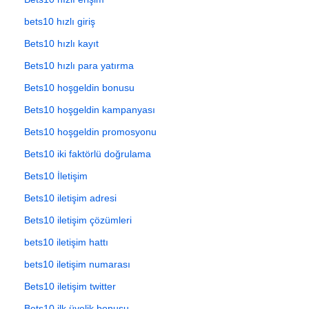
bets10 hızlı giriş
Bets10 hızlı kayıt
Bets10 hızlı para yatırma
Bets10 hoşgeldin bonusu
Bets10 hoşgeldin kampanyası
Bets10 hoşgeldin promosyonu
Bets10 iki faktörlü doğrulama
Bets10 İletişim
Bets10 iletişim adresi
Bets10 iletişim çözümleri
bets10 iletişim hattı
bets10 iletişim numarası
Bets10 iletişim twitter
Bets10 ilk üyelik bonusu