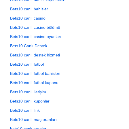
Bets10 canlı bahisler
Bets10 canlı casino
Bets10 canlı casino bölümü
Bets10 canlı casino oyunları
Bets10 Canlı Destek
Bets10 canlı destek hizmeti
Bets10 canlı futbol
Bets10 canlı futbol bahisleri
Bets10 canlı futbol kuponu
Bets10 canlı iletişim
Bets10 canlı kuponlar
Bets10 canlı link
Bets10 canlı maç oranları
bets10 canlı oranlar