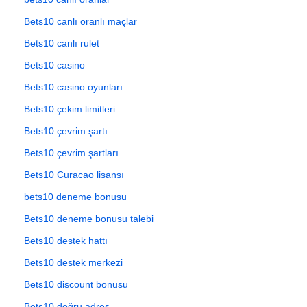
Bets10 canlı oranlı maçlar
Bets10 canlı rulet
Bets10 casino
Bets10 casino oyunları
Bets10 çekim limitleri
Bets10 çevrim şartı
Bets10 çevrim şartları
Bets10 Curacao lisansı
bets10 deneme bonusu
Bets10 deneme bonusu talebi
Bets10 destek hattı
Bets10 destek merkezi
Bets10 discount bonusu
Bets10 doğru adres