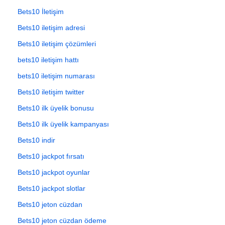
Bets10 İletişim
Bets10 iletişim adresi
Bets10 iletişim çözümleri
bets10 iletişim hattı
bets10 iletişim numarası
Bets10 iletişim twitter
Bets10 ilk üyelik bonusu
Bets10 ilk üyelik kampanyası
Bets10 indir
Bets10 jackpot fırsatı
Bets10 jackpot oyunlar
Bets10 jackpot slotlar
Bets10 jeton cüzdan
Bets10 jeton cüzdan ödeme