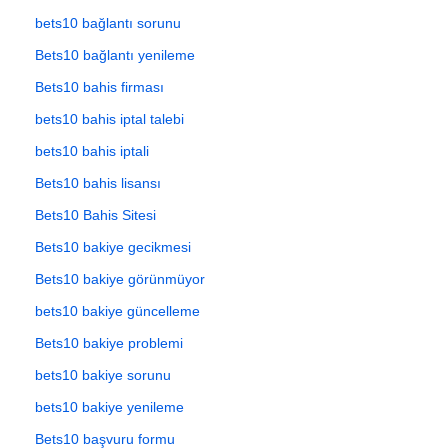
bets10 bağlantı sorunu
Bets10 bağlantı yenileme
Bets10 bahis firması
bets10 bahis iptal talebi
bets10 bahis iptali
Bets10 bahis lisansı
Bets10 Bahis Sitesi
Bets10 bakiye gecikmesi
Bets10 bakiye görünmüyor
bets10 bakiye güncelleme
Bets10 bakiye problemi
bets10 bakiye sorunu
bets10 bakiye yenileme
Bets10 başvuru formu