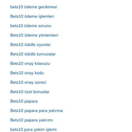
bets10 ödeme gecikmesi
Bets10 ödeme işlemleri
bets10 ödeme sorunu
Bets10 ödeme yöntemleri
Bets10 ödüllü oyunlar
Bets10 ödüllü turnuvalar
Bets10 onay kılavuzu
Bets10 onay kodu
Bets10 onay süreci
Bets10 özel bonuslar
Bets10 papara
Bets10 papara para yatırma
Bets10 papara yatırımı
bets10 para çekim işlemi