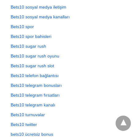
Bets10 sosyal medya iletişim
Bets10 sosyal medya kanalları
Bets10 spor
Bets10 spor bahisleri
Bets10 sugar rush
Bets10 sugar rush oyunu
Bets10 sugar rush slot
Bets10 telefon bağlantısı
Bets10 telegram bonusları
Bets10 telegram fırsatları
Bets10 telegram kanalı
Bets10 turnuvalar
Bets10 twitter
bets10 ücretsiz bonus