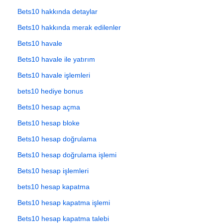
Bets10 hakkında detaylar
Bets10 hakkında merak edilenler
Bets10 havale
Bets10 havale ile yatırım
Bets10 havale işlemleri
bets10 hediye bonus
Bets10 hesap açma
Bets10 hesap bloke
Bets10 hesap doğrulama
Bets10 hesap doğrulama işlemi
Bets10 hesap işlemleri
bets10 hesap kapatma
Bets10 hesap kapatma işlemi
Bets10 hesap kapatma talebi