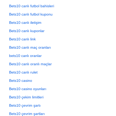
Bets10 canlı futbol bahisleri
Bets10 canlı futbol kuponu
Bets10 canlı iletişim
Bets10 canlı kuponlar
Bets10 canlı link
Bets10 canlı maç oranları
bets10 canlı oranlar
Bets10 canlı oranlı maçlar
Bets10 canlı rulet
Bets10 casino
Bets10 casino oyunları
Bets10 çekim limitleri
Bets10 çevrim şartı
Bets10 çevrim şartları