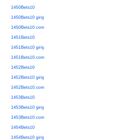
1450Bets10
1450Bets10 giriş
1450Bets10.com
1451Bets10
1451Bets10 giriş
1451Bets10.com
1452Bets10
1452Bets10 giriş
1452Bets10.com
1453Bets10
1453Bets10 giriş
1453Bets10.com
1454Bets10
1454Bets10 giriş