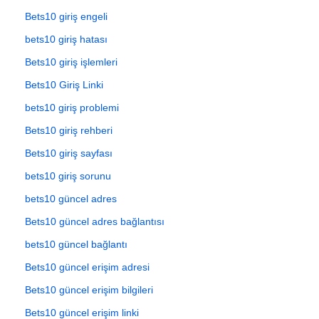
Bets10 giriş engeli
bets10 giriş hatası
Bets10 giriş işlemleri
Bets10 Giriş Linki
bets10 giriş problemi
Bets10 giriş rehberi
Bets10 giriş sayfası
bets10 giriş sorunu
bets10 güncel adres
Bets10 güncel adres bağlantısı
bets10 güncel bağlantı
Bets10 güncel erişim adresi
Bets10 güncel erişim bilgileri
Bets10 güncel erişim linki