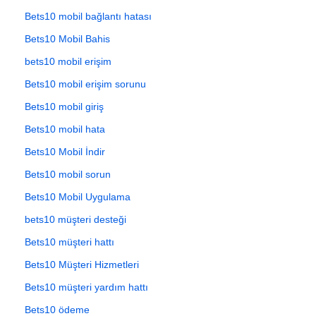
Bets10 mobil bağlantı hatası
Bets10 Mobil Bahis
bets10 mobil erişim
Bets10 mobil erişim sorunu
Bets10 mobil giriş
Bets10 mobil hata
Bets10 Mobil İndir
Bets10 mobil sorun
Bets10 Mobil Uygulama
bets10 müşteri desteği
Bets10 müşteri hattı
Bets10 Müşteri Hizmetleri
Bets10 müşteri yardım hattı
Bets10 ödeme