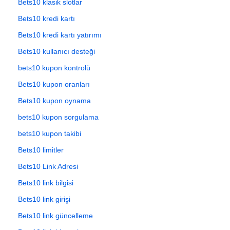
Bets10 klasik slotlar
Bets10 kredi kartı
Bets10 kredi kartı yatırımı
Bets10 kullanıcı desteği
bets10 kupon kontrolü
Bets10 kupon oranları
Bets10 kupon oynama
bets10 kupon sorgulama
bets10 kupon takibi
Bets10 limitler
Bets10 Link Adresi
Bets10 link bilgisi
Bets10 link girişi
Bets10 link güncelleme