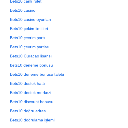
Bets10 canlı rulet
Bets10 casino
Bets10 casino oyunları
Bets10 çekim limitleri
Bets10 çevrim şartı
Bets10 çevrim şartları
Bets10 Curacao lisansı
bets10 deneme bonusu
Bets10 deneme bonusu talebi
Bets10 destek hattı
Bets10 destek merkezi
Bets10 discount bonusu
Bets10 doğru adres
Bets10 doğrulama işlemi