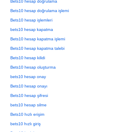
Bets10 hesap doğrulama
Bets10 hesap doğrulama işlemi
Bets10 hesap işlemleri
bets10 hesap kapatma
Bets10 hesap kapatma işlemi
Bets10 hesap kapatma talebi
Bets10 hesap kilidi
Bets10 hesap oluşturma
bets10 hesap onay
Bets10 hesap onayı
Bets10 hesap şifresi
bets10 hesap silme
Bets10 hızlı erişim
bets10 hızlı giriş