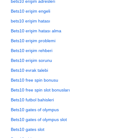
bets10 erişim adresleri
Bets10 erişim engeli
bets10 erişim hatası
Bets10 erişim hatası alma
Bets10 erişim problemi
Bets10 erişim rehberi
Bets10 erişim sorunu
Bets10 evrak talebi
Bets10 free spin bonusu
Bets10 free spin slot bonusları
Bets10 futbol bahisleri
Bets10 gates of olympus
Bets10 gates of olympus slot
Bets10 gates slot