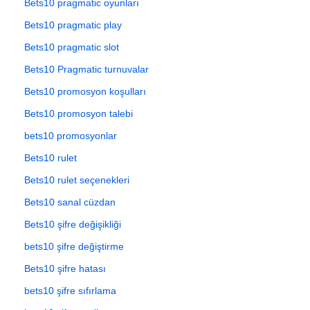
Bets10 pragmatic oyunları
Bets10 pragmatic play
Bets10 pragmatic slot
Bets10 Pragmatic turnuvalar
Bets10 promosyon koşulları
Bets10 promosyon talebi
bets10 promosyonlar
Bets10 rulet
Bets10 rulet seçenekleri
Bets10 sanal cüzdan
Bets10 şifre değişikliği
bets10 şifre değiştirme
Bets10 şifre hatası
bets10 şifre sıfırlama