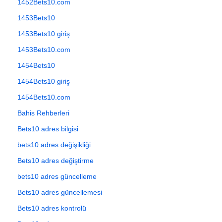
1452Bets10.com
1453Bets10
1453Bets10 giriş
1453Bets10.com
1454Bets10
1454Bets10 giriş
1454Bets10.com
Bahis Rehberleri
Bets10 adres bilgisi
bets10 adres değişikliği
Bets10 adres değiştirme
bets10 adres güncelleme
Bets10 adres güncellemesi
Bets10 adres kontrolü