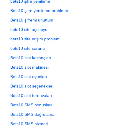
bets10 şifre yenileme
Bets10 şifre yenileme problemi
Bets10 şifremi unuttum
bets10 site açılmıyor
bets10 site erişim problemi
bets10 site sorunu
Bets10 slot kazançları
Bets10 slot makinesi
Bets10 slot oyunları
Bets10 slot seçenekleri
Bets10 slot turnuvaları
Bets10 SMS bonusları
Bets10 SMS doğrulama
Bets10 SMS hizmeti