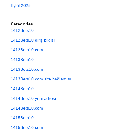
Eylül 2025
Categories
1412Bets10
1412Bets10 giriş bilgisi
1412Bets10.com
1413Bets10
1413Bets10.com
1413Bets10.com site bağlantısı
1414Bets10
1414Bets10 yeni adresi
1414Bets10.com
1415Bets10
1415Bets10.com