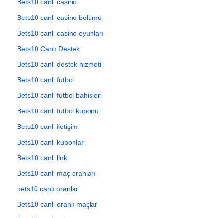
Bets10 canlı casino
Bets10 canlı casino bölümü
Bets10 canlı casino oyunları
Bets10 Canlı Destek
Bets10 canlı destek hizmeti
Bets10 canlı futbol
Bets10 canlı futbol bahisleri
Bets10 canlı futbol kuponu
Bets10 canlı iletişim
Bets10 canlı kuponlar
Bets10 canlı link
Bets10 canlı maç oranları
bets10 canlı oranlar
Bets10 canlı oranlı maçlar