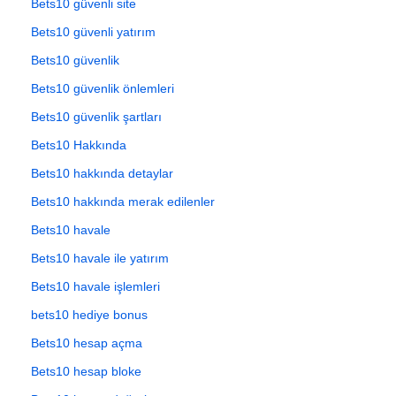
Bets10 güvenli site
Bets10 güvenli yatırım
Bets10 güvenlik
Bets10 güvenlik önlemleri
Bets10 güvenlik şartları
Bets10 Hakkında
Bets10 hakkında detaylar
Bets10 hakkında merak edilenler
Bets10 havale
Bets10 havale ile yatırım
Bets10 havale işlemleri
bets10 hediye bonus
Bets10 hesap açma
Bets10 hesap bloke