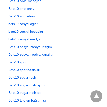
Bets10 SMS mesajlar
Bets10 sms onayı
Bets10 son adres
bets10 sosyal ağlar
bets10 sosyal hesaplar
bets10 sosyal medya
Bets10 sosyal medya iletişim
Bets10 sosyal medya kanalları
Bets10 spor
Bets10 spor bahisleri
Bets10 sugar rush
Bets10 sugar rush oyunu
Bets10 sugar rush slot
Bets10 telefon bağlantısı