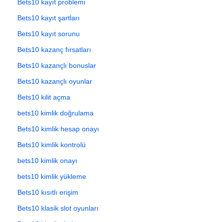
Bets10 kayıt problemi
Bets10 kayıt şartları
Bets10 kayıt sorunu
Bets10 kazanç fırsatları
Bets10 kazançlı bonuslar
Bets10 kazançlı oyunlar
Bets10 kilit açma
bets10 kimlik doğrulama
Bets10 kimlik hesap onayı
Bets10 kimlik kontrolü
bets10 kimlik onayı
bets10 kimlik yükleme
Bets10 kısıtlı erişim
Bets10 klasik slot oyunları