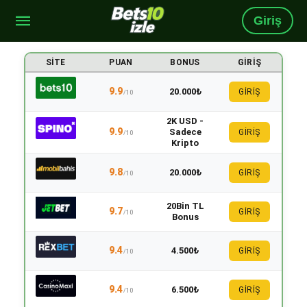
Giriş
SITE
PUAN
BONUS
GIRIŞ
9.9
20.000₺
GİRİŞ
/10
2K USD -
9.9
Sadece
GİRİŞ
/10
Kripto
9.8
20.000₺
GİRİŞ
/10
20Bin TL
9.7
GİRİŞ
/10
Bonus
9.4
4.500₺
GİRİŞ
/10
9.4
6.500₺
GİRİŞ
/10