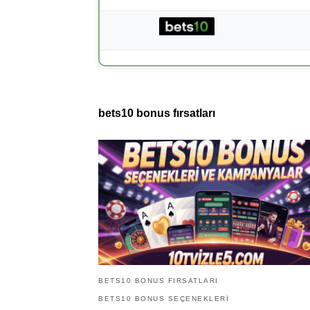
bets10 bonus fırsatları
BETS10 BONUS FIRSATLARI
BETS10 BONUS SEÇENEKLERI