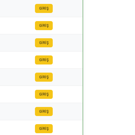
GİRİŞ
GİRİŞ
GİRİŞ
GİRİŞ
GİRİŞ
GİRİŞ
GİRİŞ
GİRİŞ