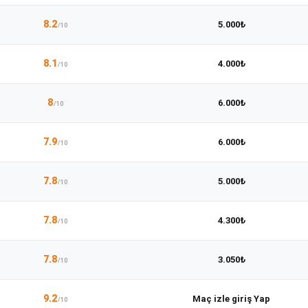
8.2
5.000₺
/10
8.1
4.000₺
/10
8
6.000₺
/10
7.9
6.000₺
/10
7.8
5.000₺
/10
7.8
4.300₺
/10
7.8
3.050₺
/10
9.2
Maç izle giriş Yap
/10