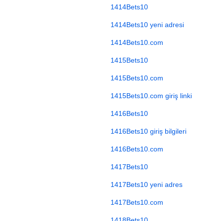
1414Bets10
1414Bets10 yeni adresi
1414Bets10.com
1415Bets10
1415Bets10.com
1415Bets10.com giriş linki
1416Bets10
1416Bets10 giriş bilgileri
1416Bets10.com
1417Bets10
1417Bets10 yeni adres
1417Bets10.com
1418Bets10