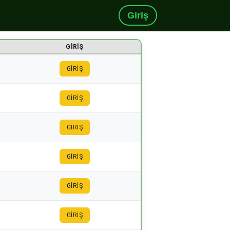
Giriş
GIRIŞ
GİRİŞ
GİRİŞ
GİRİŞ
GİRİŞ
GİRİŞ
GİRİŞ