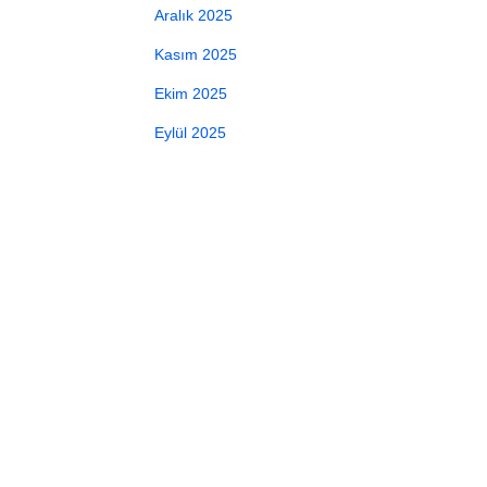
Aralık 2025
Kasım 2025
Ekim 2025
Eylül 2025