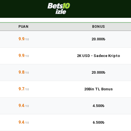
PUAN
BONUS
9.9
20.000₺
/10
9.9
2K USD - Sadece Kripto
/10
9.8
20.000₺
/10
9.7
20Bin TL Bonus
/10
9.4
4.500₺
/10
9.4
6.500₺
/10