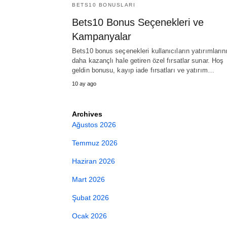
BETS10 BONUSLARI
Bets10 Bonus Seçenekleri ve
Kampanyalar
Bets10 bonus seçenekleri kullanıcıların yatırımların
daha kazançlı hale getiren özel fırsatlar sunar. Hoş
geldin bonusu, kayıp iade fırsatları ve yatırım…
10 ay ago
Archives
Ağustos 2026
Temmuz 2026
Haziran 2026
Mart 2026
Şubat 2026
Ocak 2026