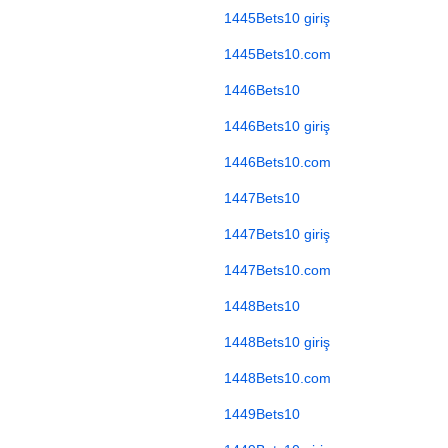
1445Bets10 giriş
1445Bets10.com
1446Bets10
1446Bets10 giriş
1446Bets10.com
1447Bets10
1447Bets10 giriş
1447Bets10.com
1448Bets10
1448Bets10 giriş
1448Bets10.com
1449Bets10