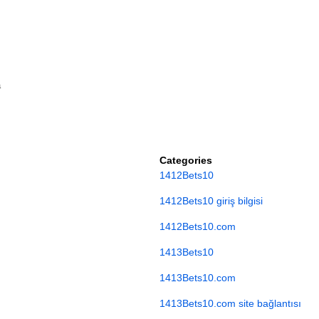
a
Categories
1412Bets10
1412Bets10 giriş bilgisi
1412Bets10.com
1413Bets10
1413Bets10.com
1413Bets10.com site bağlantısı