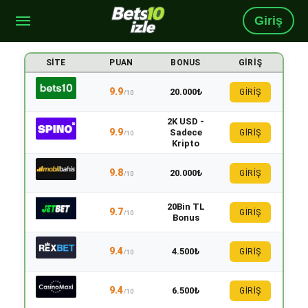
Giriş
SITE
PUAN
BONUS
GIRIŞ
9.9
20.000₺
GİRİŞ
/10
2K USD -
9.9
Sadece
GİRİŞ
/10
Kripto
9.8
20.000₺
GİRİŞ
/10
20Bin TL
9.7
GİRİŞ
/10
Bonus
9.4
4.500₺
GİRİŞ
/10
9.4
6.500₺
GİRİŞ
/10