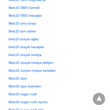
Bets10 SMS hizmeti
Bets10 SMS mesajlar
Bets10 sms onayı
Bets10 son adres
bets10 sosyal ağlar
bets10 sosyal hesaplar
bets10 sosyal medya
Bets10 sosyal medya iletişim
Bets10 sosyal medya kanalları
Bets10 spor
Bets10 spor bahisleri
Bets10 sugar rush
Bets10 sugar rush oyunu
Bets10 sugar rush slot