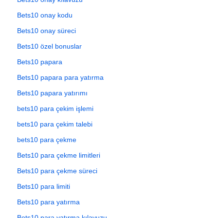
Bets10 onay kodu
Bets10 onay süreci
Bets10 özel bonuslar
Bets10 papara
Bets10 papara para yatırma
Bets10 papara yatırımı
bets10 para çekim işlemi
bets10 para çekim talebi
bets10 para çekme
Bets10 para çekme limitleri
Bets10 para çekme süreci
Bets10 para limiti
Bets10 para yatırma
Bets10 para yatırma kılavuzu