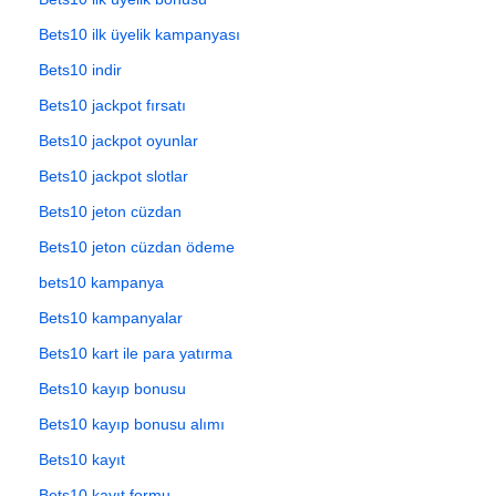
Bets10 ilk üyelik kampanyası
Bets10 indir
Bets10 jackpot fırsatı
Bets10 jackpot oyunlar
Bets10 jackpot slotlar
Bets10 jeton cüzdan
Bets10 jeton cüzdan ödeme
bets10 kampanya
Bets10 kampanyalar
Bets10 kart ile para yatırma
Bets10 kayıp bonusu
Bets10 kayıp bonusu alımı
Bets10 kayıt
Bets10 kayıt formu