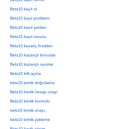
Bets10 kayıt ol
Bets10 kayıt problemi
Bets10 kayıt şartları
Bets10 kayıt sorunu
Bets10 kazanç fırsatları
Bets10 kazançlı bonuslar
Bets10 kazançlı oyunlar
Bets10 kilit açma
bets10 kimlik doğrulama
Bets10 kimlik hesap onayı
Bets10 kimlik kontrolü
bets10 kimlik onayı
bets10 kimlik yükleme
Bets10 kısıtlı erişim