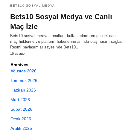
BETS10 SOSYAL MEDYA
Bets10 Sosyal Medya ve Canlı
Maç İzle
Bets10 sosyal medya kanalları, kullanıcıların en güncel canlı
maç linklerine ve platform haberlerine anında ulaşmasını sağlar.
Resmi paylaşımlar sayesinde Bets10…
10 ay ago
Archives
Ağustos 2026
Temmuz 2026
Haziran 2026
Mart 2026
Şubat 2026
Ocak 2026
Aralık 2025