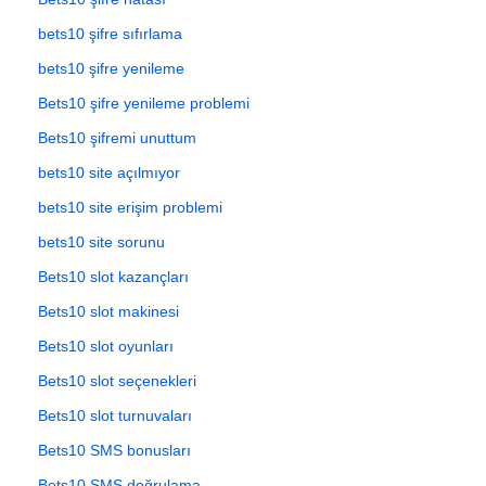
bets10 şifre sıfırlama
bets10 şifre yenileme
Bets10 şifre yenileme problemi
Bets10 şifremi unuttum
bets10 site açılmıyor
bets10 site erişim problemi
bets10 site sorunu
Bets10 slot kazançları
Bets10 slot makinesi
Bets10 slot oyunları
Bets10 slot seçenekleri
Bets10 slot turnuvaları
Bets10 SMS bonusları
Bets10 SMS doğrulama