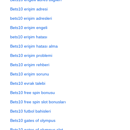
Bets10 erişim adresi
bets10 erişim adresleri
Bets10 erişim engeli
bets10 erişim hatası
Bets10 erişim hatası alma
Bets10 erişim problemi
Bets10 erişim rehberi
Bets10 erişim sorunu
Bets10 evrak talebi
Bets10 free spin bonusu
Bets10 free spin slot bonusları
Bets10 futbol bahisleri
Bets10 gates of olympus
Bets10 gates of olympus slot