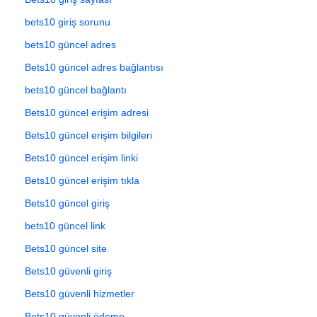
bets10 giriş sorunu
bets10 güncel adres
Bets10 güncel adres bağlantısı
bets10 güncel bağlantı
Bets10 güncel erişim adresi
Bets10 güncel erişim bilgileri
Bets10 güncel erişim linki
Bets10 güncel erişim tıkla
Bets10 güncel giriş
bets10 güncel link
Bets10 güncel site
Bets10 güvenli giriş
Bets10 güvenli hizmetler
Bets10 güvenli ödeme