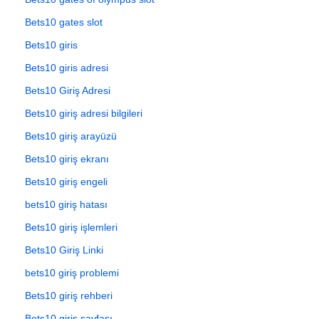
Bets10 gates slot
Bets10 giris
Bets10 giris adresi
Bets10 Giriş Adresi
Bets10 giriş adresi bilgileri
Bets10 giriş arayüzü
Bets10 giriş ekranı
Bets10 giriş engeli
bets10 giriş hatası
Bets10 giriş işlemleri
Bets10 Giriş Linki
bets10 giriş problemi
Bets10 giriş rehberi
Bets10 giriş sayfası