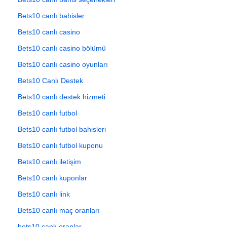
Bets10 canlı bahisler
Bets10 canlı casino
Bets10 canlı casino bölümü
Bets10 canlı casino oyunları
Bets10 Canlı Destek
Bets10 canlı destek hizmeti
Bets10 canlı futbol
Bets10 canlı futbol bahisleri
Bets10 canlı futbol kuponu
Bets10 canlı iletişim
Bets10 canlı kuponlar
Bets10 canlı link
Bets10 canlı maç oranları
bets10 canlı oranlar