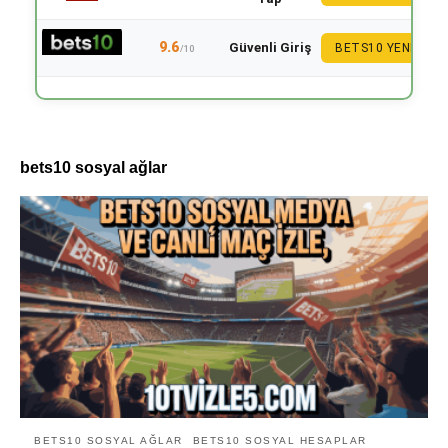
9.6
Güvenli Giriş
BETS10 YENI
/10
bets10 sosyal ağlar
BETS10 SOSYAL AĞLAR
BETS10 SOSYAL HESAPLAR