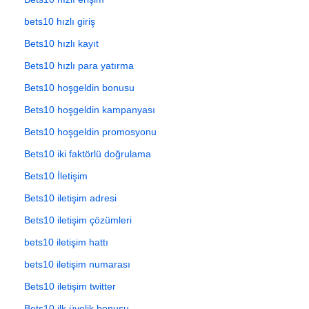
bets10 hızlı giriş
Bets10 hızlı kayıt
Bets10 hızlı para yatırma
Bets10 hoşgeldin bonusu
Bets10 hoşgeldin kampanyası
Bets10 hoşgeldin promosyonu
Bets10 iki faktörlü doğrulama
Bets10 İletişim
Bets10 iletişim adresi
Bets10 iletişim çözümleri
bets10 iletişim hattı
bets10 iletişim numarası
Bets10 iletişim twitter
Bets10 ilk üyelik bonusu