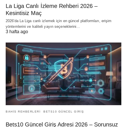
La Liga Canlı İzleme Rehberi 2026 –
Kesintisiz Maç
2026'da La Liga canlı izlemek için en güncel platformları, erişim
yöntemlerini ve kaliteli yayın seçeneklerini…
3 hafta ago
BAHIS REHBERLERI
BETS10 GÜNCEL GIRIŞ
Bets10 Güncel Giriş Adresi 2026 – Sorunsuz