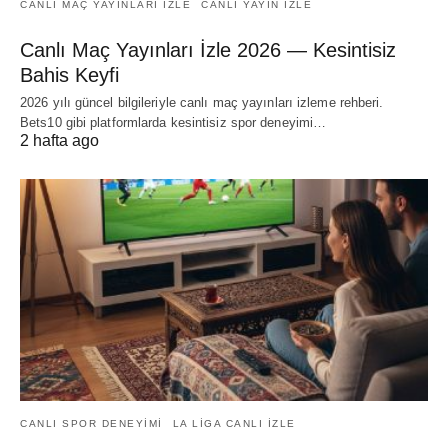
CANLI MAÇ YAYINLARI IZLE
CANLI YAYIN IZLE
Canlı Maç Yayınları İzle 2026 — Kesintisiz
Bahis Keyfi
2026 yılı güncel bilgileriyle canlı maç yayınları izleme rehberi.
Bets10 gibi platformlarda kesintisiz spor deneyimi…
2 hafta ago
CANLI SPOR DENEYIMI
LA LIGA CANLI IZLE