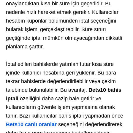
onaylandıktan kısa bir süre için geçerlidir. Bu
nedenle hızlı hareket etmek gerekir. Kullanıcılar
hesabın kuponlar bölümünden iptal seçeneğini
bularak işlemi gerçekleştirebilir. Süre sınırı
geçtiğinde iptal mümkün olmayacağından dikkatli
planlama şarttır.
İptal edilen bahislerde yatırılan tutar kısa süre
içinde kullanıcı hesabına geri yüklenir. Bu para
tekrar bahislerde değerlendirilebilir veya çekim
talebinde bulunulabilir. Bu avantaj,
Bets10 bahis
iptali
özelliğini daha cazip hale getirir ve
kullanıcıların güvenle işlem yapmasına olanak
tanır.
Bazı kullanıcılar bahis iptali yapmadan önce
Bets10 canlı oranlar
seçeneğini değerlendirerek