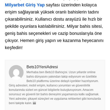
Milyarbet Giriş Yap
sayfası üzerinden kolayca
erişim sağlayarak yüksek oranlı bahislerin tadını
çıkarabilirsiniz. Kullanıcı dostu arayüzü ile hızlı bir
şekilde oyunlara katılabilirsiniz. Milyar bahis sitesi,
geniş bahis seçenekleri ve cazip bonuslarıyla öne
çıkıyor. Hemen giriş yapın ve kazanma heyecanını
keşfedin!
Bets10YeniAdresi
Merhaba ben Bets10 Bahisçisi. Uzun yıllardır online
bahis dünyasını yakından takip ediyorum ve özellikle
Bets10 platformu üzerine detaylı içerikler hazırlıyorum.
Giriş adresleri, mobil erişim, kullanıcı yorumları ve güvenilirlik
konularında sizleri en güncel bilgilerle buluşturuyorum. Amacım
sorunsuz ve güvenli bir bahis deneyimi yaşamanıza katkı sağlamak.
Yeni adresler, şikayet süreçleri ve uygulama rehberleri gibi konularda
beni takipte kalın. 🎰