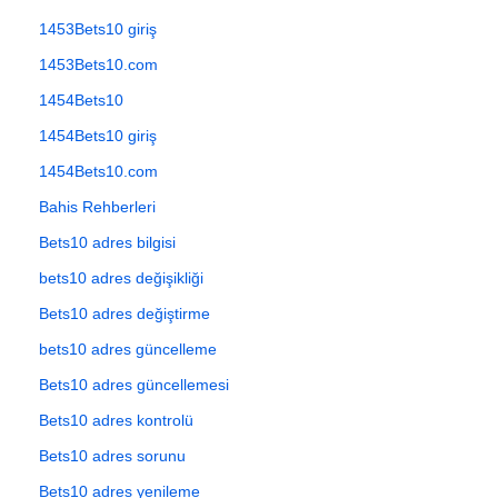
1453Bets10 giriş
1453Bets10.com
1454Bets10
1454Bets10 giriş
1454Bets10.com
Bahis Rehberleri
Bets10 adres bilgisi
bets10 adres değişikliği
Bets10 adres değiştirme
bets10 adres güncelleme
Bets10 adres güncellemesi
Bets10 adres kontrolü
Bets10 adres sorunu
Bets10 adres yenileme