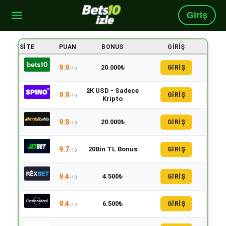
Giriş
SITE
PUAN
BONUS
GIRIŞ
9.9
20.000₺
GİRİŞ
/10
2K USD - Sadece
9.9
GİRİŞ
/10
Kripto
9.8
20.000₺
GİRİŞ
/10
9.7
20Bin TL Bonus
GİRİŞ
/10
9.4
4.500₺
GİRİŞ
/10
9.4
6.500₺
GİRİŞ
/10