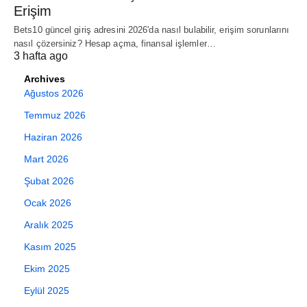
Erişim
Bets10 güncel giriş adresini 2026'da nasıl bulabilir, erişim sorunlarını
nasıl çözersiniz? Hesap açma, finansal işlemler…
3 hafta ago
Archives
Ağustos 2026
Temmuz 2026
Haziran 2026
Mart 2026
Şubat 2026
Ocak 2026
Aralık 2025
Kasım 2025
Ekim 2025
Eylül 2025