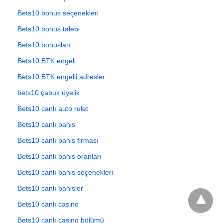
Bets10 bonus seçenekleri
Bets10 bonus talebi
Bets10 bonusları
Bets10 BTK engeli
Bets10 BTK engelli adresler
bets10 çabuk üyelik
Bets10 canlı auto rulet
Bets10 canlı bahis
Bets10 canlı bahis firması
Bets10 canlı bahis oranları
Bets10 canlı bahis seçenekleri
Bets10 canlı bahisler
Bets10 canlı casino
Bets10 canlı casino bölümü