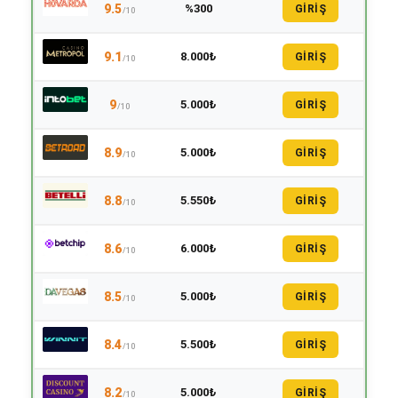
9.5
%300
GİRİŞ
/10
9.1
8.000₺
GİRİŞ
/10
9
5.000₺
GİRİŞ
/10
8.9
5.000₺
GİRİŞ
/10
8.8
5.550₺
GİRİŞ
/10
8.6
6.000₺
GİRİŞ
/10
8.5
5.000₺
GİRİŞ
/10
8.4
5.500₺
GİRİŞ
/10
8.2
5.000₺
GİRİŞ
/10