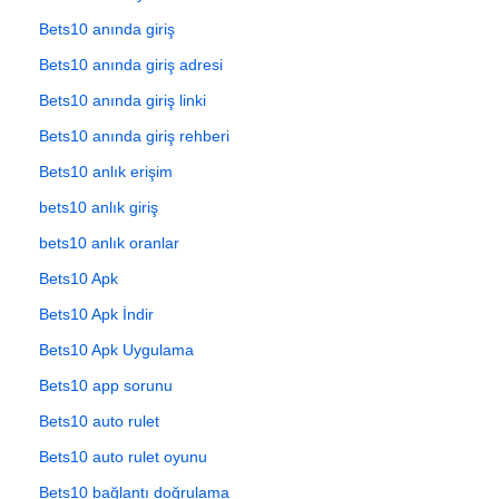
Bets10 anında giriş
Bets10 anında giriş adresi
Bets10 anında giriş linki
Bets10 anında giriş rehberi
Bets10 anlık erişim
bets10 anlık giriş
bets10 anlık oranlar
Bets10 Apk
Bets10 Apk İndir
Bets10 Apk Uygulama
Bets10 app sorunu
Bets10 auto rulet
Bets10 auto rulet oyunu
Bets10 bağlantı doğrulama