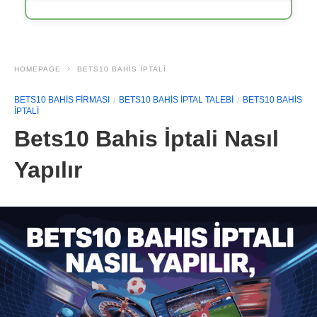
HOMEPAGE
BETS10 BAHIS IPTALI
BETS10 BAHIS FIRMASI
BETS10 BAHIS IPTAL TALEBI
BETS10 BAHIS
IPTALI
Bets10 Bahis İptali Nasıl
Yapılır