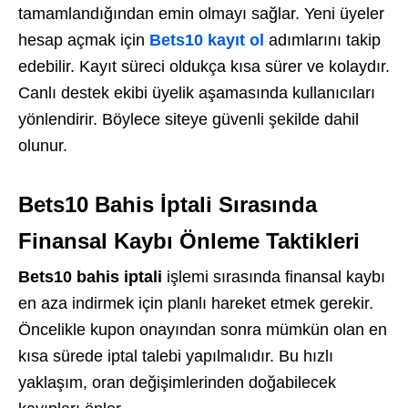
tamamlandığından emin olmayı sağlar.
Yeni üyeler
hesap açmak için
Bets10 kayıt ol
adımlarını takip
edebilir. Kayıt süreci oldukça kısa sürer ve kolaydır.
Canlı destek ekibi üyelik aşamasında kullanıcıları
yönlendirir. Böylece siteye güvenli şekilde dahil
olunur.
Bets10 Bahis İptali Sırasında
Finansal Kaybı Önleme Taktikleri
Bets10 bahis iptali
işlemi sırasında finansal kaybı
en aza indirmek için planlı hareket etmek gerekir.
Öncelikle kupon onayından sonra mümkün olan en
kısa sürede iptal talebi yapılmalıdır. Bu hızlı
yaklaşım, oran değişimlerinden doğabilecek