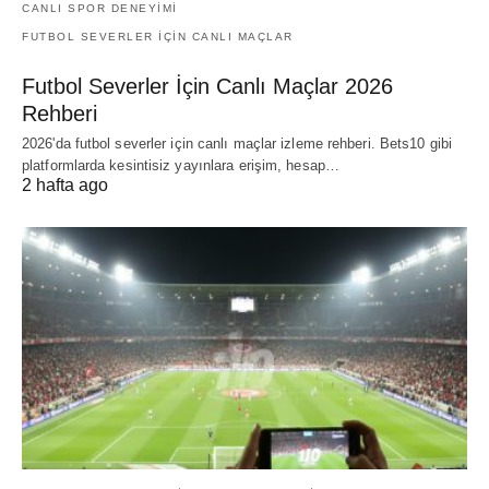
CANLI SPOR DENEYIMI
FUTBOL SEVERLER IÇIN CANLI MAÇLAR
Futbol Severler İçin Canlı Maçlar 2026
Rehberi
2026'da futbol severler için canlı maçlar izleme rehberi. Bets10 gibi
platformlarda kesintisiz yayınlara erişim, hesap…
2 hafta ago