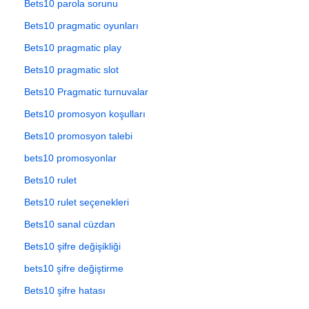
Bets10 parola sorunu
Bets10 pragmatic oyunları
Bets10 pragmatic play
Bets10 pragmatic slot
Bets10 Pragmatic turnuvalar
Bets10 promosyon koşulları
Bets10 promosyon talebi
bets10 promosyonlar
Bets10 rulet
Bets10 rulet seçenekleri
Bets10 sanal cüzdan
Bets10 şifre değişikliği
bets10 şifre değiştirme
Bets10 şifre hatası