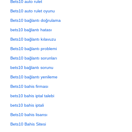
Bets10 auto rulet
Bets10 auto rulet oyunu
Bets10 bağlantı doğrulama
bets10 bağlantı hatası
Bets10 bağlantı kılavuzu
Bets10 bağlantı problemi
Bets10 bağlantı sorunları
bets10 bağlantı sorunu
Bets10 bağlantı yenileme
Bets10 bahis firması
bets10 bahis iptal talebi
bets10 bahis iptali
Bets10 bahis lisansı
Bets10 Bahis Sitesi