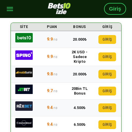
Giriş
SITE
PUAN
BONUS
GIRIŞ
9.9
20.000₺
GİRİŞ
/10
2K USD -
9.9
Sadece
GİRİŞ
/10
Kripto
9.8
20.000₺
GİRİŞ
/10
20Bin TL
9.7
GİRİŞ
/10
Bonus
9.4
4.500₺
GİRİŞ
/10
9.4
6.500₺
GİRİŞ
/10