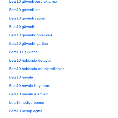
Bets10 güvenli para aktarma
Bets10 güvenli site
Bets10 güvenli yatırım
Bets10 güvenlik
Bets10 güvenlik önlemleri
Bets10 güvenlik şartları
Bets10 Hakkında
Bets10 hakkında detaylar
Bets10 hakkında merak edilenler
Bets10 havale
Bets10 havale ile yatırım
Bets10 havale işlemleri
bets10 hediye bonus
Bets10 hesap açma