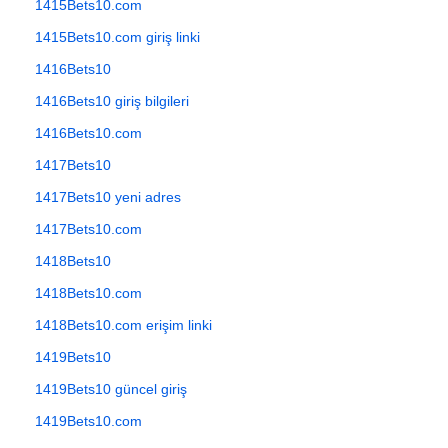
1415Bets10.com
1415Bets10.com giriş linki
1416Bets10
1416Bets10 giriş bilgileri
1416Bets10.com
1417Bets10
1417Bets10 yeni adres
1417Bets10.com
1418Bets10
1418Bets10.com
1418Bets10.com erişim linki
1419Bets10
1419Bets10 güncel giriş
1419Bets10.com