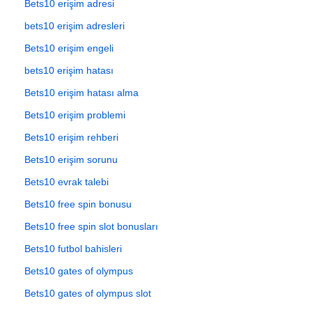
Bets10 erişim adresi
bets10 erişim adresleri
Bets10 erişim engeli
bets10 erişim hatası
Bets10 erişim hatası alma
Bets10 erişim problemi
Bets10 erişim rehberi
Bets10 erişim sorunu
Bets10 evrak talebi
Bets10 free spin bonusu
Bets10 free spin slot bonusları
Bets10 futbol bahisleri
Bets10 gates of olympus
Bets10 gates of olympus slot