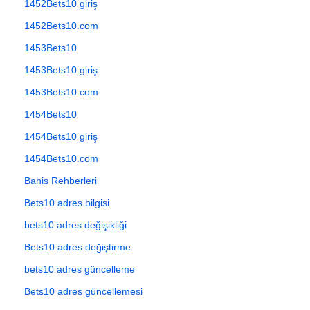
1452Bets10 giriş
1452Bets10.com
1453Bets10
1453Bets10 giriş
1453Bets10.com
1454Bets10
1454Bets10 giriş
1454Bets10.com
Bahis Rehberleri
Bets10 adres bilgisi
bets10 adres değişikliği
Bets10 adres değiştirme
bets10 adres güncelleme
Bets10 adres güncellemesi