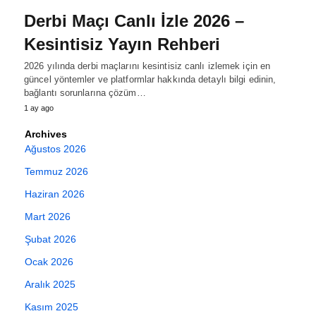
Derbi Maçı Canlı İzle 2026 –
Kesintisiz Yayın Rehberi
2026 yılında derbi maçlarını kesintisiz canlı izlemek için en
güncel yöntemler ve platformlar hakkında detaylı bilgi edinin,
bağlantı sorunlarına çözüm…
1 ay ago
Archives
Ağustos 2026
Temmuz 2026
Haziran 2026
Mart 2026
Şubat 2026
Ocak 2026
Aralık 2025
Kasım 2025