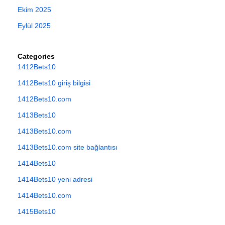
Ekim 2025
Eylül 2025
Categories
1412Bets10
1412Bets10 giriş bilgisi
1412Bets10.com
1413Bets10
1413Bets10.com
1413Bets10.com site bağlantısı
1414Bets10
1414Bets10 yeni adresi
1414Bets10.com
1415Bets10