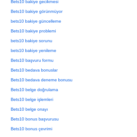
Bets10 bakiye gecikmesi
Bets10 bakiye görünmüyor
bets10 bakiye güncelleme
Bets10 bakiye problemi
bets10 bakiye sorunu
bets10 bakiye yenileme
Bets10 başvuru formu
Bets10 bedava bonuslar
Bets10 bedava deneme bonusu
Bets10 belge doğrulama
Bets10 belge işlemleri
Bets10 belge onayı
Bets10 bonus başvurusu
Bets10 bonus çevrimi