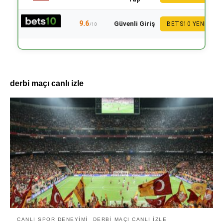
9.6
Güvenli Giriş
BETS10 YENI
/10
derbi maçı canlı izle
CANLI SPOR DENEYIMI
DERBI MAÇI CANLI IZLE