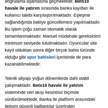
doğrulama aşamasına geçmektedir.
Bets10
havale ile yatırım
sırasında banka kayıtları ile
kullanıcı talebi karşılaştırılmaktadır. Eşleşme
sağlandığında bakiye güncellemesi yapılmaktadır.
Bu işlem çoğu zaman otomatik olarak
tamamlanmaktadır. Manuel müdahale gereksinimi
minimum seviyede tutulmaktadır. Oyuncular site
kayıt olduktan sonra diğer birçok bahis türünde
olduğu gibi
spor bahisleri
içerisinde de para
kazanabilmektedir.
Teknik altyapı yoğun dönemlerde dahi stabil
çalışmaktadır.
Bets10 havale ile yatırım
sisteminde veri akışı kesintisiz biçimde
sürdürülmektedir. Banka ile platform arasındaki
iletişim güvenli bağlantılar üzerinden