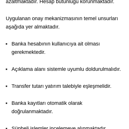
azaltmaktadır. Hesap bütünlüğü korunmaktadır.
Uygulanan onay mekanizmasının temel unsurları
aşağıda yer almaktadır.
Banka hesabının kullanıcıya ait olması
gerekmektedir.
Açıklama alanı sistemle uyumlu doldurulmalıdır.
Transfer tutarı yatırım talebiyle eşleşmelidir.
Banka kayıtları otomatik olarak
doğrulanmaktadır.
Şüpheli işlemler incelemeye alınmaktadır.