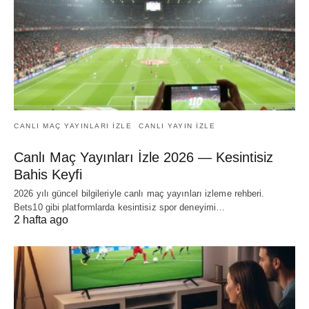
CANLI MAÇ YAYINLARI IZLE
CANLI YAYIN IZLE
Canlı Maç Yayınları İzle 2026 — Kesintisiz
Bahis Keyfi
2026 yılı güncel bilgileriyle canlı maç yayınları izleme rehberi.
Bets10 gibi platformlarda kesintisiz spor deneyimi…
2 hafta ago