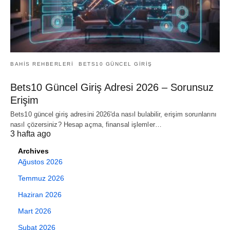
BAHIS REHBERLERI
BETS10 GÜNCEL GIRIŞ
Bets10 Güncel Giriş Adresi 2026 – Sorunsuz
Erişim
Bets10 güncel giriş adresini 2026'da nasıl bulabilir, erişim sorunlarını
nasıl çözersiniz? Hesap açma, finansal işlemler…
3 hafta ago
Archives
Ağustos 2026
Temmuz 2026
Haziran 2026
Mart 2026
Şubat 2026