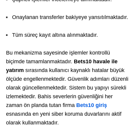
Onaylanan transferler bakiyeye yansıtılmaktadır.
Tüm süreç kayıt altına alınmaktadır.
Bu mekanizma sayesinde işlemler kontrollü
biçimde tamamlanmaktadır.
Bets10 havale ile
yatırım
sırasında kullanıcı kaynaklı hatalar büyük
ölçüde engellenmektedir. Güvenlik adımları düzenli
olarak güncellenmektedir. Sistem bu yapıyı sürekli
izlemektedir. Bahis severlerin güvenliğini her
zaman ön planda tutan firma
Bets10 giriş
esnasında en yeni siber koruma duvarlarını aktif
olarak kullanmaktadır.