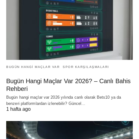
BUGÜN HANGI MAÇLAR VAR
SPOR KARŞILAŞMALARI
Bugün Hangi Maçlar Var 2026? – Canlı Bahis
Rehberi
Bugün hangi maçlar var 2026 yılında canlı olarak Bets10 ya da
benzeri platformlardan izlenebilir? Güncel…
1 hafta ago