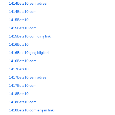
1414Bets10 yeni adresi
1414Bets10.com
1415Bets10
1415Bets10.com
1415Bets10.com giriş linki
1416Bets10
1416Bets10 giriş bilgileri
1416Bets10.com
1417Bets10
1417Bets10 yeni adres
1417Bets10.com
1418Bets10
1418Bets10.com
1418Bets10.com erişim linki