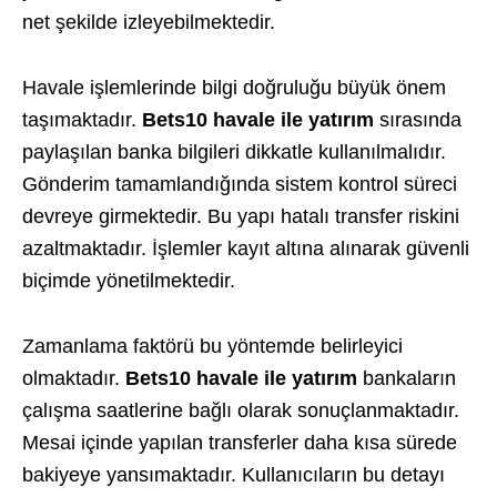
net şekilde izleyebilmektedir.
Havale işlemlerinde bilgi doğruluğu büyük önem
taşımaktadır.
Bets10 havale ile yatırım
sırasında
paylaşılan banka bilgileri dikkatle kullanılmalıdır.
Gönderim tamamlandığında sistem kontrol süreci
devreye girmektedir. Bu yapı hatalı transfer riskini
azaltmaktadır. İşlemler kayıt altına alınarak güvenli
biçimde yönetilmektedir.
Zamanlama faktörü bu yöntemde belirleyici
olmaktadır.
Bets10 havale ile yatırım
bankaların
çalışma saatlerine bağlı olarak sonuçlanmaktadır.
Mesai içinde yapılan transferler daha kısa sürede
bakiyeye yansımaktadır. Kullanıcıların bu detayı