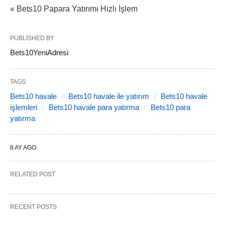
« Bets10 Papara Yatırımı Hızlı İşlem
PUBLISHED BY
Bets10YeniAdresi
TAGS:
Bets10 havale
Bets10 havale ile yatırım
Bets10 havale
işlemleri
Bets10 havale para yatırma
Bets10 para
yatırma
8 AY AGO
RELATED POST
RECENT POSTS