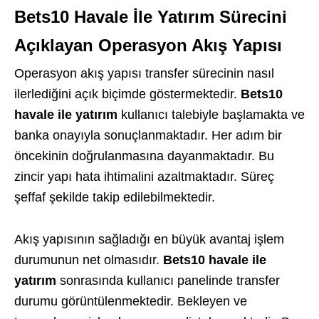
Bets10 Havale İle Yatırım Sürecini
Açıklayan Operasyon Akış Yapısı
Operasyon akış yapısı transfer sürecinin nasıl
ilerlediğini açık biçimde göstermektedir.
Bets10
havale ile yatırım
kullanıcı talebiyle başlamakta ve
banka onayıyla sonuçlanmaktadır. Her adım bir
öncekinin doğrulanmasına dayanmaktadır. Bu
zincir yapı hata ihtimalini azaltmaktadır. Süreç
şeffaf şekilde takip edilebilmektedir.
Akış yapısının sağladığı en büyük avantaj işlem
durumunun net olmasıdır.
Bets10 havale ile
yatırım
sonrasında kullanıcı panelinde transfer
durumu görüntülenmektedir. Bekleyen ve