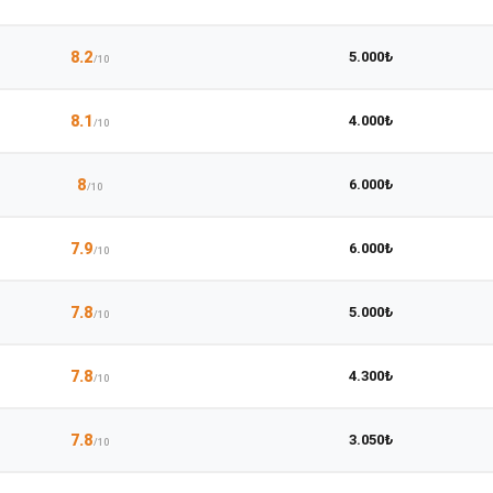
8.2
5.000₺
/10
8.1
4.000₺
/10
8
6.000₺
/10
7.9
6.000₺
/10
7.8
5.000₺
/10
7.8
4.300₺
/10
7.8
3.050₺
/10