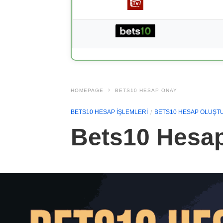
HOMEPAGE
BETS10 HESAP ONAY
BETS10 HESAP IŞLEMLERI
BETS10 HESAP OLUŞT
Bets10 Hesa