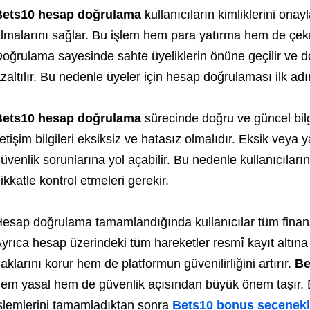
Bets10 hesap doğrulama
kullanıcıların kimliklerini ona
lmalarını sağlar. Bu işlem hem para yatırma hem de çekm
oğrulama sayesinde sahte üyeliklerin önüne geçilir ve dol
zaltılır. Bu nedenle üyeler için hesap doğrulaması ilk adımd
Bets10 hesap doğrulama
sürecinde doğru ve güncel bilgi
letişim bilgileri eksiksiz ve hatasız olmalıdır. Eksik veya
üvenlik sorunlarına yol açabilir. Bu nedenle kullanıcıların 
ikkatle kontrol etmeleri gerekir.
esap doğrulama tamamlandığında kullanıcılar tüm finansal
yrıca hesap üzerindeki tüm hareketler resmî kayıt altına 
aklarını korur hem de platformun güvenilirliğini artırır.
Be
em yasal hem de güvenlik açısından büyük önem taşır.
şlemlerini tamamladıktan sonra
Bets10 bonus seçenekl