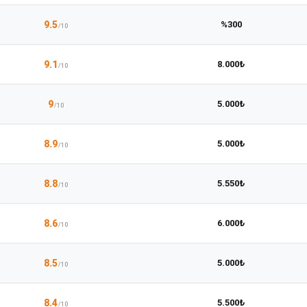
9.5
%300
/10
9.1
8.000₺
/10
9
5.000₺
/10
8.9
5.000₺
/10
8.8
5.550₺
/10
8.6
6.000₺
/10
8.5
5.000₺
/10
8.4
5.500₺
/10