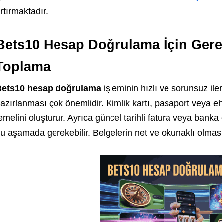
rtırmaktadır.
Bets10 Hesap Doğrulama İçin Gerek
Toplama
Bets10 hesap doğrulama
işleminin hızlı ve sorunsuz ile
azırlanması çok önemlidir. Kimlik kartı, pasaport veya ehl
emelini oluşturur. Ayrıca güncel tarihli fatura veya banka 
u aşamada gerekebilir. Belgelerin net ve okunaklı olması 