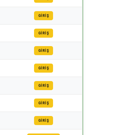
GİRİŞ
GİRİŞ
GİRİŞ
GİRİŞ
GİRİŞ
GİRİŞ
GİRİŞ