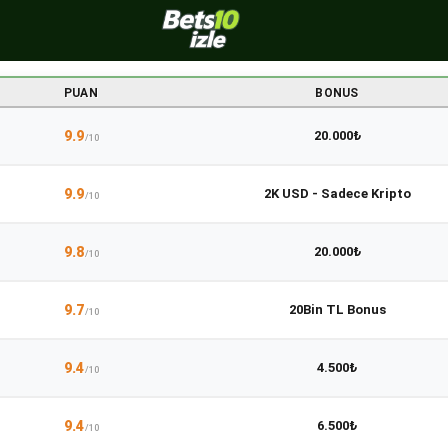
PUAN
BONUS
9.9
20.000₺
/10
9.9
2K USD - Sadece Kripto
/10
9.8
20.000₺
/10
9.7
20Bin TL Bonus
/10
9.4
4.500₺
/10
9.4
6.500₺
/10