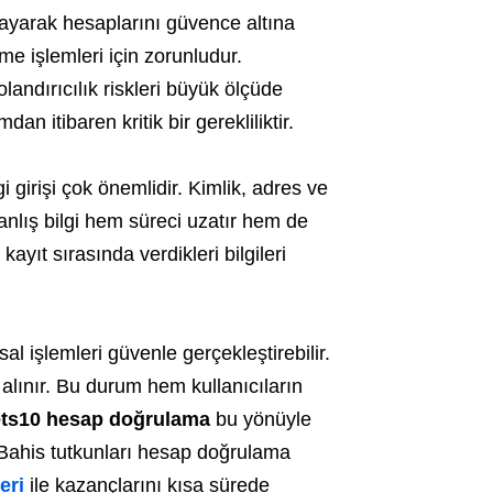
ylayarak hesaplarını güvence altına
e işlemleri için zorunludur.
andırıcılık riskleri büyük ölçüde
an itibaren kritik bir gerekliliktir.
 girişi çok önemlidir. Kimlik, adres ve
 yanlış bilgi hem süreci uzatır hem de
kayıt sırasında verdikleri bilgileri
 işlemleri güvenle gerçekleştirebilir.
alınır. Bu durum hem kullanıcıların
ts10 hesap doğrulama
bu yönüyle
Bahis tutkunları hesap doğrulama
eri
ile kazançlarını kısa sürede