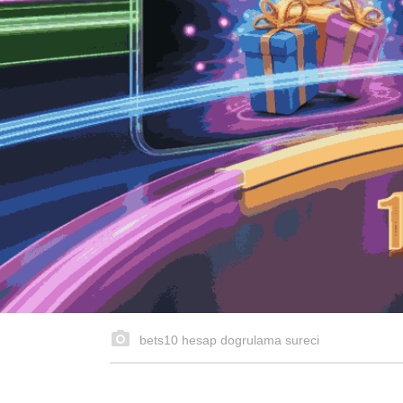
bets10 hesap dogrulama sureci