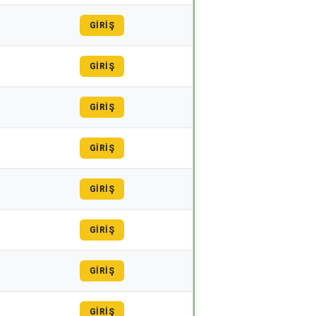
GİRİŞ
GİRİŞ
GİRİŞ
GİRİŞ
GİRİŞ
GİRİŞ
GİRİŞ
GİRİŞ