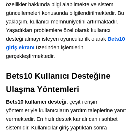
özellikler hakkında bilgi alabilmekte ve sistem
güncellemeleri konusunda bilgilendirilmektedir. Bu
yaklaşım, kullanıcı memnuniyetini artırmaktadır.
Yaşadıkları problemlere özel olarak kullanıcı
desteği almayı isteyen oyuncular ilk olarak
Bets10
giriş ekranı
üzerinden işlemlerini
gerçekleştirmektedir.
Bets10 Kullanıcı Desteğine
Ulaşma Yöntemleri
Bets10 kullanıcı desteği
, çeşitli erişim
yöntemleriyle kullanıcıların yardım taleplerine yanıt
vermektedir. En hızlı destek kanalı canlı sohbet
sistemidir. Kullanıcılar giriş yaptıktan sonra