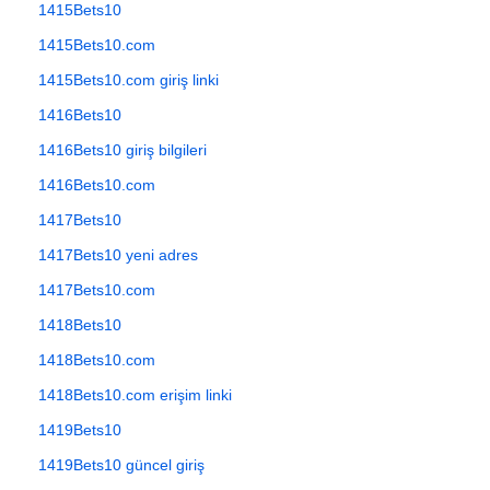
1415Bets10
1415Bets10.com
1415Bets10.com giriş linki
1416Bets10
1416Bets10 giriş bilgileri
1416Bets10.com
1417Bets10
1417Bets10 yeni adres
1417Bets10.com
1418Bets10
1418Bets10.com
1418Bets10.com erişim linki
1419Bets10
1419Bets10 güncel giriş