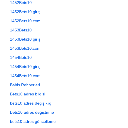
1452Bets10
1452Bets10 giriş
1452Bets10.com
1453Bets10
1453Bets10 giriş
1453Bets10.com
1454Bets10
1454Bets10 giriş
1454Bets10.com
Bahis Rehberleri
Bets10 adres bilgisi
bets10 adres değişikliği
Bets10 adres değiştirme
bets10 adres güncelleme