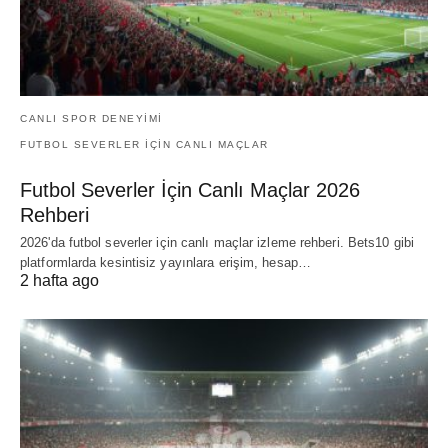
CANLI SPOR DENEYIMI
FUTBOL SEVERLER IÇIN CANLI MAÇLAR
Futbol Severler İçin Canlı Maçlar 2026
Rehberi
2026'da futbol severler için canlı maçlar izleme rehberi. Bets10 gibi
platformlarda kesintisiz yayınlara erişim, hesap…
2 hafta ago