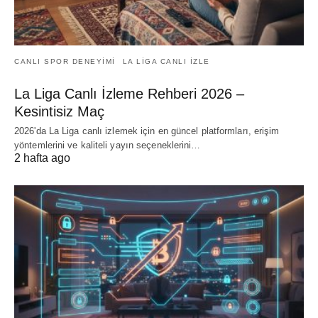
CANLI SPOR DENEYIMI
LA LIGA CANLI IZLE
La Liga Canlı İzleme Rehberi 2026 –
Kesintisiz Maç
2026'da La Liga canlı izlemek için en güncel platformları, erişim
yöntemlerini ve kaliteli yayın seçeneklerini…
2 hafta ago