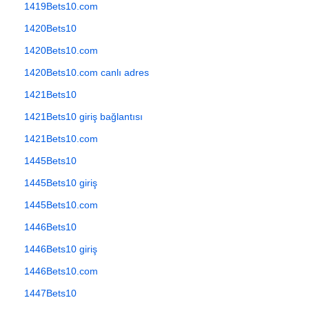
1419Bets10.com
1420Bets10
1420Bets10.com
1420Bets10.com canlı adres
1421Bets10
1421Bets10 giriş bağlantısı
1421Bets10.com
1445Bets10
1445Bets10 giriş
1445Bets10.com
1446Bets10
1446Bets10 giriş
1446Bets10.com
1447Bets10