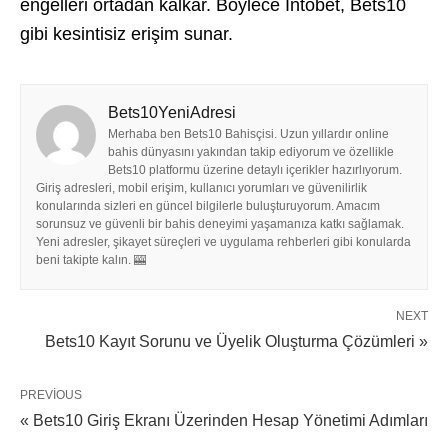
engelleri ortadan kalkar. Böylece İntobet, Bets10
gibi kesintisiz erişim sunar.
Bets10YeniAdresi
Merhaba ben Bets10 Bahisçisi. Uzun yıllardır online
bahis dünyasını yakından takip ediyorum ve özellikle
Bets10 platformu üzerine detaylı içerikler hazırlıyorum.
Giriş adresleri, mobil erişim, kullanıcı yorumları ve güvenilirlik
konularında sizleri en güncel bilgilerle buluşturuyorum. Amacım
sorunsuz ve güvenli bir bahis deneyimi yaşamanıza katkı sağlamak.
Yeni adresler, şikayet süreçleri ve uygulama rehberleri gibi konularda
beni takipte kalın. 🎰
NEXT
Bets10 Kayıt Sorunu ve Üyelik Oluşturma Çözümleri »
PREVIOUS
« Bets10 Giriş Ekranı Üzerinden Hesap Yönetimi Adımları