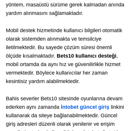
yöntem, masaüstü sürüme gerek kalmadan anında
yardım alınmasını sağlamaktadır.
Mobil destek hizmetinde kullanıcı bilgileri otomatik
olarak sistemden alınmakta ve temsilciye
iletilmektedir. Bu sayede çözüm süresi önemli
ölçüde kısalmaktadır.
Bets10 kullanıcı desteği
,
mobil ortamda da aynı hız ve güvenilirlikle hizmet
vermektedir. Böylece kullanıcılar her zaman
kesintisiz yardım alabilmektedir.
Bahis severler Bets10 sitesinde oyunlarına devam
ederken aynı zamanda
İntobet güncel giriş
linkini
kullanarak da siteye bağlanabilmektedir. Güncel
giriş adresleri düzenli olarak yenilenir ve erişim