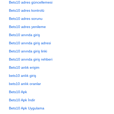
Bets10 adres güncellemesi
Bets10 adres kontrolü
Bets10 adres sorunu
Bets10 adres yenileme
Bets10 anında giriş
Bets10 anında giriş adresi
Bets10 anında giriş linki
Bets10 anında giriş rehberi
Bets10 anlık erişim
bets10 anlık giriş
bets10 anlık oranlar
Bets10 Apk
Bets10 Apk İndir
Bets10 Apk Uygulama