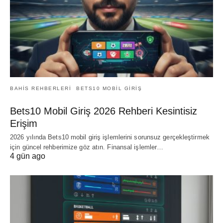
BAHIS REHBERLERI
BETS10 MOBIL GIRIŞ
Bets10 Mobil Giriş 2026 Rehberi Kesintisiz
Erişim
2026 yılında Bets10 mobil giriş işlemlerini sorunsuz gerçekleştirmek
için güncel rehberimize göz atın. Finansal işlemler…
4 gün ago