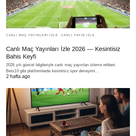
CANLI MAÇ YAYINLARI IZLE
CANLI YAYIN IZLE
Canlı Maç Yayınları İzle 2026 — Kesintisiz
Bahis Keyfi
2026 yılı güncel bilgileriyle canlı maç yayınları izleme rehberi.
Bets10 gibi platformlarda kesintisiz spor deneyimi…
2 hafta ago