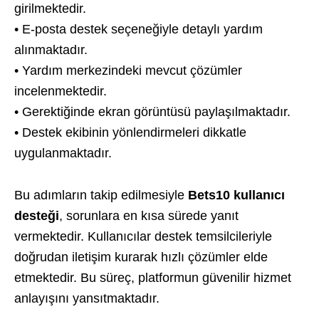
girilmektedir.
• E-posta destek seçeneğiyle detaylı yardım
alınmaktadır.
• Yardım merkezindeki mevcut çözümler
incelenmektedir.
• Gerektiğinde ekran görüntüsü paylaşılmaktadır.
• Destek ekibinin yönlendirmeleri dikkatle
uygulanmaktadır.
Bu adımların takip edilmesiyle
Bets10 kullanıcı
desteği
, sorunlara en kısa sürede yanıt
vermektedir. Kullanıcılar destek temsilcileriyle
doğrudan iletişim kurarak hızlı çözümler elde
etmektedir. Bu süreç, platformun güvenilir hizmet
anlayışını yansıtmaktadır.