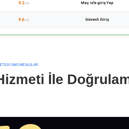
9.2
Maç izle giriş Yap
/10
9.6
Güvenli Giriş
/10
ETS10 SMS MESAJLAR
izmeti İle Doğrul