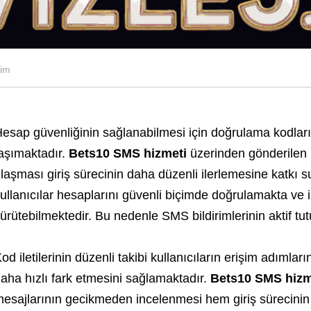
sim
esap güvenliğinin sağlanabilmesi için doğrulama kodla
aşımaktadır.
Bets10 SMS hizmeti
üzerinden gönderilen ko
laşması giriş sürecinin daha düzenli ilerlemesine katkı s
ullanıcılar hesaplarını güvenli biçimde doğrulamakta ve 
ürütebilmektedir. Bu nedenle SMS bildirimlerinin aktif tu
od iletilerinin düzenli takibi kullanıcıların erişim adımlar
aha hızlı fark etmesini sağlamaktadır.
Bets10 SMS hizm
esajlarının gecikmeden incelenmesi hem giriş sürecin