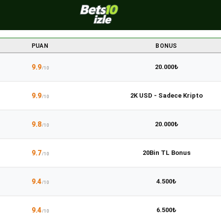
PUAN
BONUS
9.9
20.000₺
/10
9.9
2K USD - Sadece Kripto
/10
9.8
20.000₺
/10
9.7
20Bin TL Bonus
/10
9.4
4.500₺
/10
9.4
6.500₺
/10