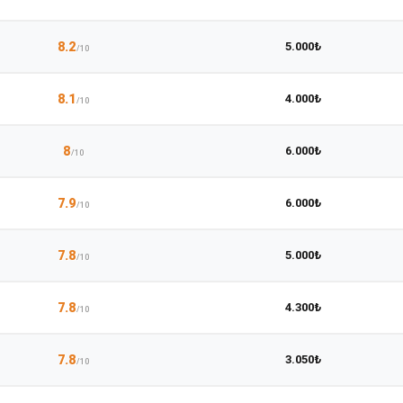
8.2
5.000₺
/10
8.1
4.000₺
/10
8
6.000₺
/10
7.9
6.000₺
/10
7.8
5.000₺
/10
7.8
4.300₺
/10
7.8
3.050₺
/10