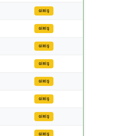
GİRİŞ
GİRİŞ
GİRİŞ
GİRİŞ
GİRİŞ
GİRİŞ
GİRİŞ
GİRİŞ