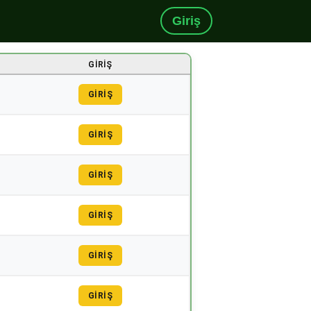
Giriş
GIRIŞ
GİRİŞ
GİRİŞ
GİRİŞ
GİRİŞ
GİRİŞ
GİRİŞ