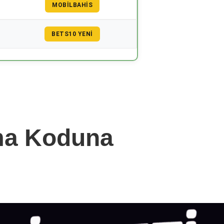
MOBILBAHIS
BETS10 YENI
ama Koduna