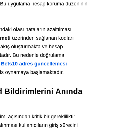
r. Bu uygulama hesap koruma düzeninin
aki olası hataların azaltılması
meti
üzerinden sağlanan kodları
r akış oluşturmakta ve hesap
ktadır. Bu nedenle doğrulama
ı
Bets10 adres güncellemesi
ahis oynamaya başlamaktadır.
Bildirimlerini Anında
 açısından kritik bir gerekliliktir.
ınması kullanıcıların giriş sürecini