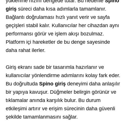
yüklenme hızını dengede tutar. Bu nedenle
Spino
giriş
süreci daha kısa adımlarla tamamlanır.
Bağlantı doğrulaması hızlı yanıt verir ve sayfa
geçişleri stabil kalır. Kullanıcılar her cihazdan aynı
performansı görür ve işlem akışı bozulmaz.
Platform içi hareketler de bu denge sayesinde
daha rahat ilerler.
Giriş ekranı sade bir tasarımla hazırlanır ve
kullanıcılar yönlendirme adımlarını kolay fark eder.
Bu doğrultuda
Spino giriş
deneyimi daha anlaşılır
bir yapıya kavuşur. Düğmeler belirgin görünür ve
tıklamalar anında karşılık bulur. Bu durum
etkileşimi artırır ve erişim sürecinin daha güvenli
şekilde tamamlanmasını sağlar.