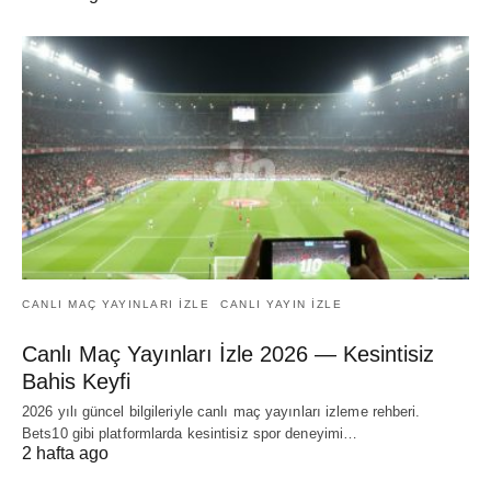
CANLI MAÇ YAYINLARI IZLE
CANLI YAYIN IZLE
Canlı Maç Yayınları İzle 2026 — Kesintisiz
Bahis Keyfi
2026 yılı güncel bilgileriyle canlı maç yayınları izleme rehberi.
Bets10 gibi platformlarda kesintisiz spor deneyimi…
2 hafta ago