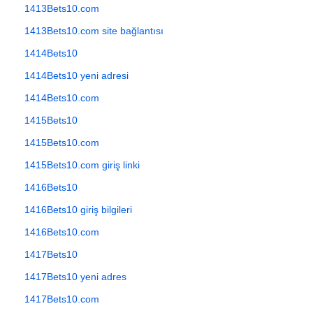
1413Bets10.com
1413Bets10.com site bağlantısı
1414Bets10
1414Bets10 yeni adresi
1414Bets10.com
1415Bets10
1415Bets10.com
1415Bets10.com giriş linki
1416Bets10
1416Bets10 giriş bilgileri
1416Bets10.com
1417Bets10
1417Bets10 yeni adres
1417Bets10.com