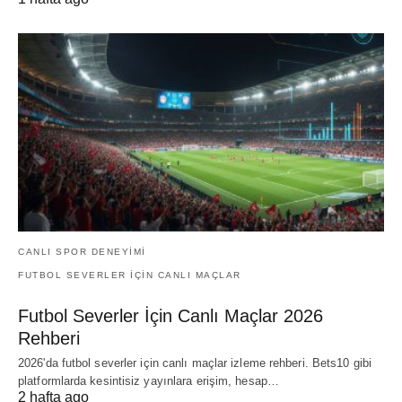
CANLI SPOR DENEYIMI
FUTBOL SEVERLER IÇIN CANLI MAÇLAR
Futbol Severler İçin Canlı Maçlar 2026
Rehberi
2026'da futbol severler için canlı maçlar izleme rehberi. Bets10 gibi
platformlarda kesintisiz yayınlara erişim, hesap…
2 hafta ago