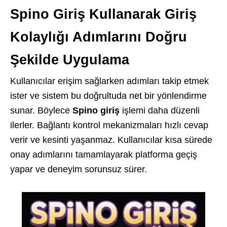
Spino Giriş Kullanarak Giriş
Kolaylığı Adımlarını Doğru
Şekilde Uygulama
Kullanıcılar erişim sağlarken adımları takip etmek
ister ve sistem bu doğrultuda net bir yönlendirme
sunar. Böylece
Spino giriş
işlemi daha düzenli
ilerler. Bağlantı kontrol mekanizmaları hızlı cevap
verir ve kesinti yaşanmaz. Kullanıcılar kısa sürede
onay adımlarını tamamlayarak platforma geçiş
yapar ve deneyim sorunsuz sürer.