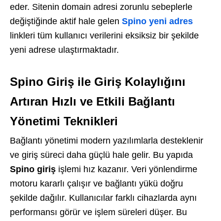
eder. Sitenin domain adresi zorunlu sebeplerle
değiştiğinde aktif hale gelen
Spino yeni adres
linkleri tüm kullanıcı verilerini eksiksiz bir şekilde
yeni adrese ulaştırmaktadır.
Spino Giriş ile Giriş Kolaylığını
Artıran Hızlı ve Etkili Bağlantı
Yönetimi Teknikleri
Bağlantı yönetimi modern yazılımlarla desteklenir
ve giriş süreci daha güçlü hale gelir. Bu yapıda
Spino giriş
işlemi hız kazanır. Veri yönlendirme
motoru kararlı çalışır ve bağlantı yükü doğru
şekilde dağılır. Kullanıcılar farklı cihazlarda aynı
performansı görür ve işlem süreleri düşer. Bu