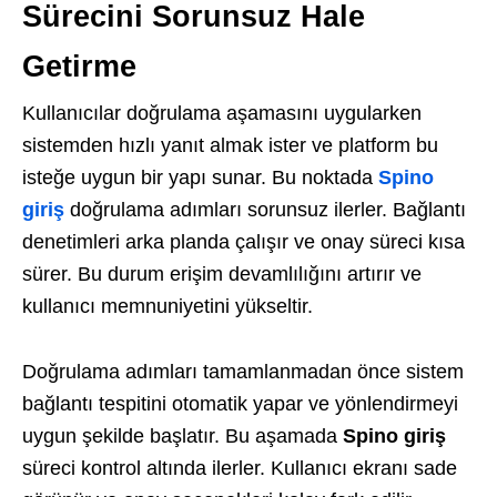
Sürecini Sorunsuz Hale
Getirme
Kullanıcılar doğrulama aşamasını uygularken
sistemden hızlı yanıt almak ister ve platform bu
isteğe uygun bir yapı sunar. Bu noktada
Spino
giriş
doğrulama adımları sorunsuz ilerler. Bağlantı
denetimleri arka planda çalışır ve onay süreci kısa
sürer. Bu durum erişim devamlılığını artırır ve
kullanıcı memnuniyetini yükseltir.
Doğrulama adımları tamamlanmadan önce sistem
bağlantı tespitini otomatik yapar ve yönlendirmeyi
uygun şekilde başlatır. Bu aşamada
Spino giriş
süreci kontrol altında ilerler. Kullanıcı ekranı sade