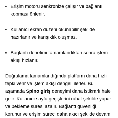
Erişim motoru senkronize çalışır ve bağlantı
kopması önlenir.
Kullanıcı ekran düzeni okunabilir şekilde
hazırlanır ve karışıklık oluşmaz.
Bağlantı denetimi tamamlandıktan sonra işlem
akışı hızlanır.
Doğrulama tamamlandığında platform daha hızlı
tepki verir ve işlem akışı dengeli ilerler. Bu
aşamada
Spino giriş
deneyimi daha istikrarlı hale
gelir. Kullanıcı sayfa geçişlerini rahat şekilde yapar
ve bekleme süresi azalır. Bağlantı güvenliği
korunur ve erişim süreci daha akıcı şekilde devam