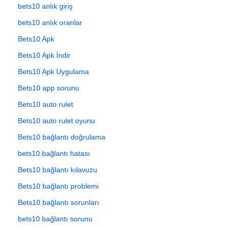
bets10 anlık giriş
bets10 anlık oranlar
Bets10 Apk
Bets10 Apk İndir
Bets10 Apk Uygulama
Bets10 app sorunu
Bets10 auto rulet
Bets10 auto rulet oyunu
Bets10 bağlantı doğrulama
bets10 bağlantı hatası
Bets10 bağlantı kılavuzu
Bets10 bağlantı problemi
Bets10 bağlantı sorunları
bets10 bağlantı sorunu