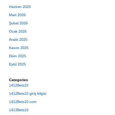
Haziran 2026
Mart 2026
Şubat 2026
Ocak 2026
Aralık 2025
Kasım 2025
Ekim 2025
Eylül 2025
Categories
1412Bets10
1412Bets10 giriş bilgisi
1412Bets10.com
1413Bets10