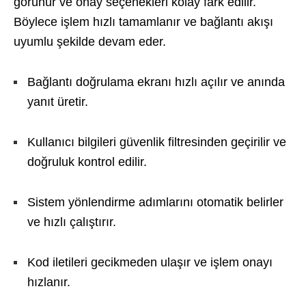
görünür ve onay seçenekleri kolay fark edilir.
Böylece işlem hızlı tamamlanır ve bağlantı akışı
uyumlu şekilde devam eder.
Bağlantı doğrulama ekranı hızlı açılır ve anında
yanıt üretir.
Kullanıcı bilgileri güvenlik filtresinden geçirilir ve
doğruluk kontrol edilir.
Sistem yönlendirme adımlarını otomatik belirler
ve hızlı çalıştırır.
Kod iletileri gecikmeden ulaşır ve işlem onayı
hızlanır.