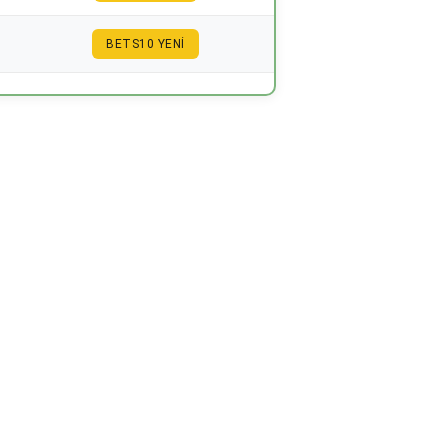
BETS10 YENI