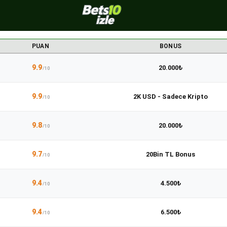
PUAN
BONUS
9.9
20.000₺
/10
9.9
2K USD - Sadece Kripto
/10
9.8
20.000₺
/10
9.7
20Bin TL Bonus
/10
9.4
4.500₺
/10
9.4
6.500₺
/10