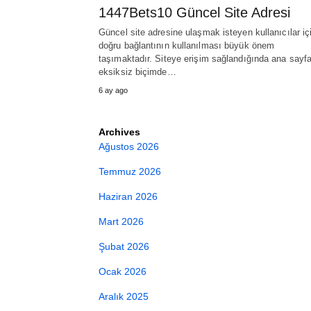
1447Bets10 Güncel Site Adresi
Güncel site adresine ulaşmak isteyen kullanıcılar iç
doğru bağlantının kullanılması büyük önem
taşımaktadır. Siteye erişim sağlandığında ana sayf
eksiksiz biçimde…
6 ay ago
Archives
Ağustos 2026
Temmuz 2026
Haziran 2026
Mart 2026
Şubat 2026
Ocak 2026
Aralık 2025