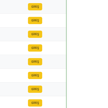
GİRİŞ
GİRİŞ
GİRİŞ
GİRİŞ
GİRİŞ
GİRİŞ
GİRİŞ
GİRİŞ