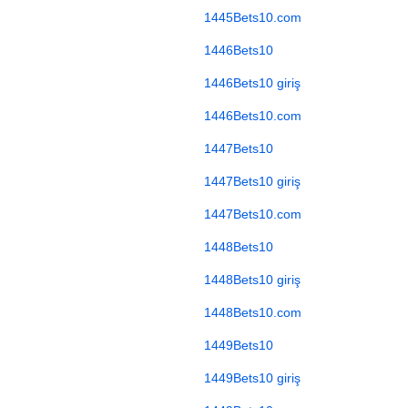
1445Bets10.com
1446Bets10
1446Bets10 giriş
1446Bets10.com
1447Bets10
1447Bets10 giriş
1447Bets10.com
1448Bets10
1448Bets10 giriş
1448Bets10.com
1449Bets10
1449Bets10 giriş