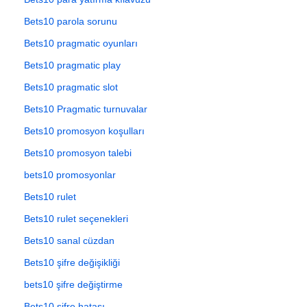
Bets10 parola sorunu
Bets10 pragmatic oyunları
Bets10 pragmatic play
Bets10 pragmatic slot
Bets10 Pragmatic turnuvalar
Bets10 promosyon koşulları
Bets10 promosyon talebi
bets10 promosyonlar
Bets10 rulet
Bets10 rulet seçenekleri
Bets10 sanal cüzdan
Bets10 şifre değişikliği
bets10 şifre değiştirme
Bets10 şifre hatası