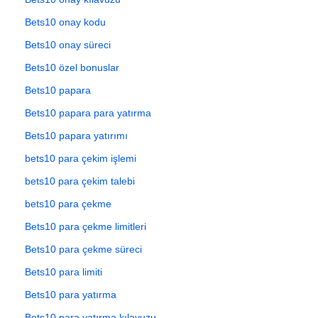
Bets10 onay kodu
Bets10 onay süreci
Bets10 özel bonuslar
Bets10 papara
Bets10 papara para yatırma
Bets10 papara yatırımı
bets10 para çekim işlemi
bets10 para çekim talebi
bets10 para çekme
Bets10 para çekme limitleri
Bets10 para çekme süreci
Bets10 para limiti
Bets10 para yatırma
Bets10 para yatırma kılavuzu