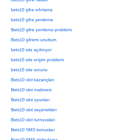
bets10 şifre sıfırlama
bets10 şifre yenileme
Bets10 şifre yenileme problemi
Bets10 şifremi unuttum
bets10 site açılmıyor
bets10 site erişim problemi
bets10 site sorunu
Bets10 slot kazançları
Bets10 slot makinesi
Bets10 slot oyunları
Bets10 slot seçenekleri
Bets10 slot turnuvaları
Bets10 SMS bonusları
Bets10 SMS doğrulama