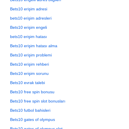
Bets10 erişim adresi
bets10 erişim adresleri
Bets10 erişim engeli
bets10 erişim hatası
Bets10 erişim hatası alma
Bets10 erişim problemi
Bets10 erişim rehberi
Bets10 erişim sorunu
Bets10 evrak talebi
Bets10 free spin bonusu
Bets10 free spin slot bonusları
Bets10 futbol bahisleri
Bets10 gates of olympus
Bets10 gates of olympus slot