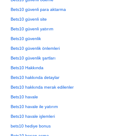
Bets10 güvenli para aktarma
Bets10 güvenli site
Bets10 güvenli yatırım
Bets10 güvenlik
Bets10 güvenlik önlemleri
Bets10 güvenlik şartları
Bets10 Hakkında
Bets10 hakkında detaylar
Bets10 hakkında merak edilenler
Bets10 havale
Bets10 havale ile yatırım
Bets10 havale işlemleri
bets10 hediye bonus
Bets10 hesap açma