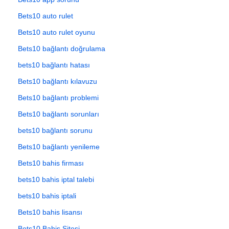
Bets10 auto rulet
Bets10 auto rulet oyunu
Bets10 bağlantı doğrulama
bets10 bağlantı hatası
Bets10 bağlantı kılavuzu
Bets10 bağlantı problemi
Bets10 bağlantı sorunları
bets10 bağlantı sorunu
Bets10 bağlantı yenileme
Bets10 bahis firması
bets10 bahis iptal talebi
bets10 bahis iptali
Bets10 bahis lisansı
Bets10 Bahis Sitesi