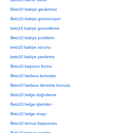
Bets10 bakiye gecikmesi
Bets10 bakiye görünmüyor
bets10 bakiye güncelleme
Bets10 bakiye problemi
bets10 bakiye sorunu
bets10 bakiye yenileme
Bets10 başvuru formu
Bets10 bedava bonuslar
Bets10 bedava deneme bonusu
Bets10 belge doğrulama
Bets10 belge işlemleri
Bets10 belge onayı
Bets10 bonus başvurusu
Bets10 bonus çevrimi