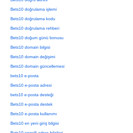
Bets10 doğrulama işlemi
Bets10 doğrulama kodu
Bets10 doğrulama rehberi
Bets10 doğum günü bonusu
Bets10 domain bilgisi
Bets10 domain değişimi
Bets10 domain güncellemesi
bets10 e-posta
Bets10 e-posta adresi
bets10 e-posta desteği
Bets10 e-posta destek
Bets10 e-posta kullanımı
Bets10 en yeni giriş bilgisi
Bets10 engelli adres bilgileri