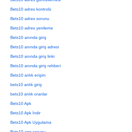
Bets10 adres kontrolü
Bets10 adres sorunu
Bets10 adres yenileme
Bets10 anında giriş
Bets10 anında giriş adresi
Bets10 anında giriş linki
Bets10 anında giriş rehberi
Bets10 anlık erişim
bets10 anlık giriş
bets10 anlık oranlar
Bets10 Apk
Bets10 Apk İndir
Bets10 Apk Uygulama
Bets10 app sorunu