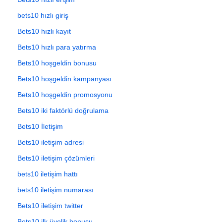
bets10 hızlı giriş
Bets10 hızlı kayıt
Bets10 hızlı para yatırma
Bets10 hoşgeldin bonusu
Bets10 hoşgeldin kampanyası
Bets10 hoşgeldin promosyonu
Bets10 iki faktörlü doğrulama
Bets10 İletişim
Bets10 iletişim adresi
Bets10 iletişim çözümleri
bets10 iletişim hattı
bets10 iletişim numarası
Bets10 iletişim twitter
Bets10 ilk üyelik bonusu