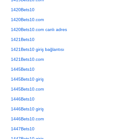
1420Bets10
1420Bets10.com
1420Bets10.com canlı adres
1421Bets10
1421Bets10 giriş bağlantısı
1421Bets10.com
1445Bets10
1445Bets10 giriş
1445Bets10.com
1446Bets10
1446Bets10 giriş
1446Bets10.com
1447Bets10
1447Bets10 giriş