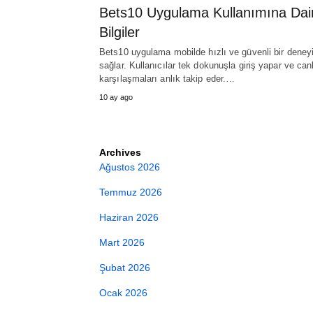
Bets10 Uygulama Kullanımına Dai
Bilgiler
Bets10 uygulama mobilde hızlı ve güvenli bir deney
sağlar. Kullanıcılar tek dokunuşla giriş yapar ve canl
karşılaşmaları anlık takip eder.…
10 ay ago
Archives
Ağustos 2026
Temmuz 2026
Haziran 2026
Mart 2026
Şubat 2026
Ocak 2026