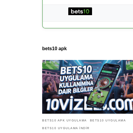
bets10 apk
BETS10 APK UYGULAMA
BETS10 UYGULAMA
BETS10 UYGULAMA İNDIR