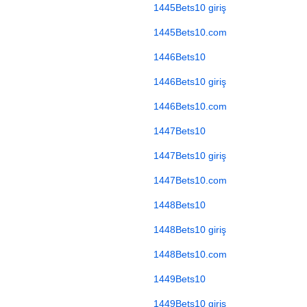
1445Bets10 giriş
1445Bets10.com
1446Bets10
1446Bets10 giriş
1446Bets10.com
1447Bets10
1447Bets10 giriş
1447Bets10.com
1448Bets10
1448Bets10 giriş
1448Bets10.com
1449Bets10
1449Bets10 giriş