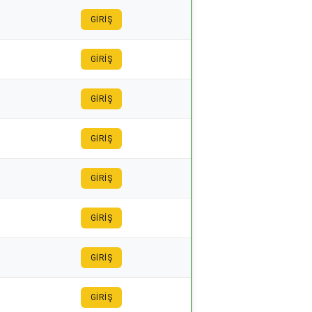
GİRİŞ
GİRİŞ
GİRİŞ
GİRİŞ
GİRİŞ
GİRİŞ
GİRİŞ
GİRİŞ