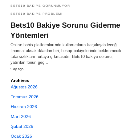
BETS10 BAKIYE GÖRÜNMÜYOR
BETS10 BAKIYE PROBLEMI
Bets10 Bakiye Sorunu Giderme
Yöntemleri
Online bahis platformlarında kullanıcıların karşılaşabileceği
finansal aksaklıklardan biri, hesap bakiyelerinde beklenmedik
tutarsızlıkların ortaya çıkmasıdır. Bets10 bakiye sorunu,
yatırılan fonun geç…
9 ay ago
Archives
Ağustos 2026
Temmuz 2026
Haziran 2026
Mart 2026
Şubat 2026
Ocak 2026