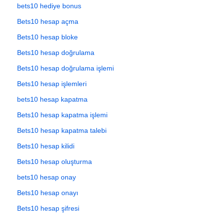
bets10 hediye bonus
Bets10 hesap açma
Bets10 hesap bloke
Bets10 hesap doğrulama
Bets10 hesap doğrulama işlemi
Bets10 hesap işlemleri
bets10 hesap kapatma
Bets10 hesap kapatma işlemi
Bets10 hesap kapatma talebi
Bets10 hesap kilidi
Bets10 hesap oluşturma
bets10 hesap onay
Bets10 hesap onayı
Bets10 hesap şifresi