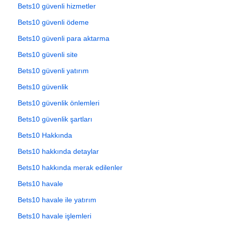
Bets10 güvenli hizmetler
Bets10 güvenli ödeme
Bets10 güvenli para aktarma
Bets10 güvenli site
Bets10 güvenli yatırım
Bets10 güvenlik
Bets10 güvenlik önlemleri
Bets10 güvenlik şartları
Bets10 Hakkında
Bets10 hakkında detaylar
Bets10 hakkında merak edilenler
Bets10 havale
Bets10 havale ile yatırım
Bets10 havale işlemleri