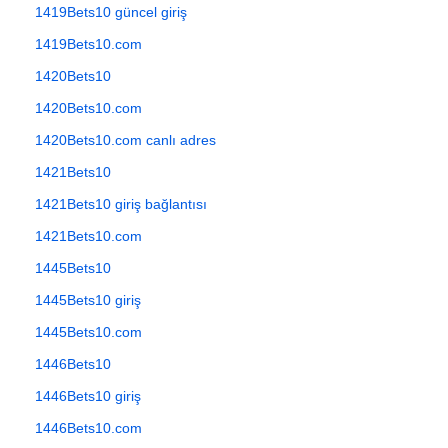
1419Bets10 güncel giriş
1419Bets10.com
1420Bets10
1420Bets10.com
1420Bets10.com canlı adres
1421Bets10
1421Bets10 giriş bağlantısı
1421Bets10.com
1445Bets10
1445Bets10 giriş
1445Bets10.com
1446Bets10
1446Bets10 giriş
1446Bets10.com