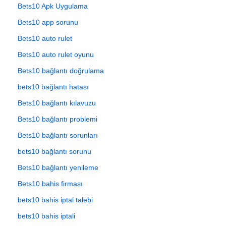
Bets10 Apk Uygulama
Bets10 app sorunu
Bets10 auto rulet
Bets10 auto rulet oyunu
Bets10 bağlantı doğrulama
bets10 bağlantı hatası
Bets10 bağlantı kılavuzu
Bets10 bağlantı problemi
Bets10 bağlantı sorunları
bets10 bağlantı sorunu
Bets10 bağlantı yenileme
Bets10 bahis firması
bets10 bahis iptal talebi
bets10 bahis iptali