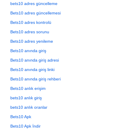
bets10 adres güncelleme
Bets10 adres güncellemesi
Bets10 adres kontrolü
Bets10 adres sorunu
Bets10 adres yenileme
Bets10 anında giriş
Bets10 anında giriş adresi
Bets10 anında giriş linki
Bets10 anında giriş rehberi
Bets10 anlık erişim
bets10 anlık giriş
bets10 anlık oranlar
Bets10 Apk
Bets10 Apk İndir