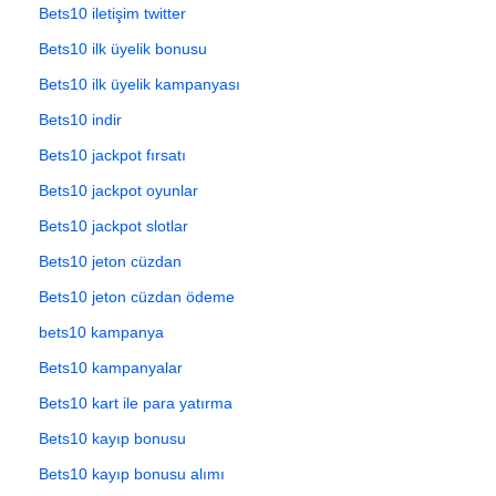
Bets10 iletişim twitter
Bets10 ilk üyelik bonusu
Bets10 ilk üyelik kampanyası
Bets10 indir
Bets10 jackpot fırsatı
Bets10 jackpot oyunlar
Bets10 jackpot slotlar
Bets10 jeton cüzdan
Bets10 jeton cüzdan ödeme
bets10 kampanya
Bets10 kampanyalar
Bets10 kart ile para yatırma
Bets10 kayıp bonusu
Bets10 kayıp bonusu alımı