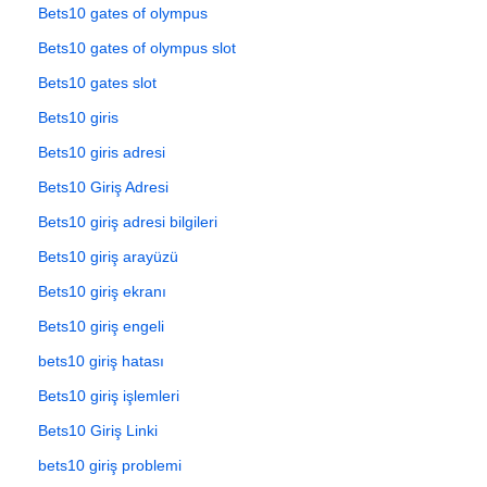
Bets10 gates of olympus
Bets10 gates of olympus slot
Bets10 gates slot
Bets10 giris
Bets10 giris adresi
Bets10 Giriş Adresi
Bets10 giriş adresi bilgileri
Bets10 giriş arayüzü
Bets10 giriş ekranı
Bets10 giriş engeli
bets10 giriş hatası
Bets10 giriş işlemleri
Bets10 Giriş Linki
bets10 giriş problemi