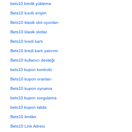
bets10 kimlik yükleme
Bets10 kısıtlı erişim
Bets10 klasik slot oyunları
Bets10 klasik slotlar
Bets10 kredi kartı
Bets10 kredi kartı yatırımı
Bets10 kullanıcı desteği
bets10 kupon kontrolü
Bets10 kupon oranları
Bets10 kupon oynama
bets10 kupon sorgulama
bets10 kupon takibi
Bets10 limitler
Bets10 Link Adresi