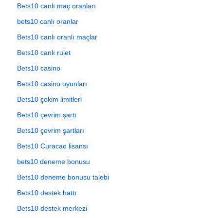
Bets10 canlı maç oranları
bets10 canlı oranlar
Bets10 canlı oranlı maçlar
Bets10 canlı rulet
Bets10 casino
Bets10 casino oyunları
Bets10 çekim limitleri
Bets10 çevrim şartı
Bets10 çevrim şartları
Bets10 Curacao lisansı
bets10 deneme bonusu
Bets10 deneme bonusu talebi
Bets10 destek hattı
Bets10 destek merkezi