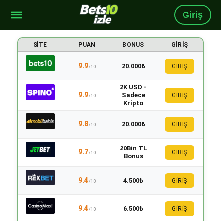
Giriş
SITE
PUAN
BONUS
GIRIŞ
9.9
20.000₺
GİRİŞ
/10
2K USD -
9.9
Sadece
GİRİŞ
/10
Kripto
9.8
20.000₺
GİRİŞ
/10
20Bin TL
9.7
GİRİŞ
/10
Bonus
9.4
4.500₺
GİRİŞ
/10
9.4
6.500₺
GİRİŞ
/10