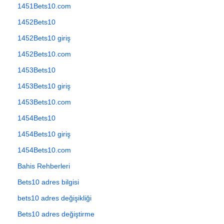
1451Bets10.com
1452Bets10
1452Bets10 giriş
1452Bets10.com
1453Bets10
1453Bets10 giriş
1453Bets10.com
1454Bets10
1454Bets10 giriş
1454Bets10.com
Bahis Rehberleri
Bets10 adres bilgisi
bets10 adres değişikliği
Bets10 adres değiştirme