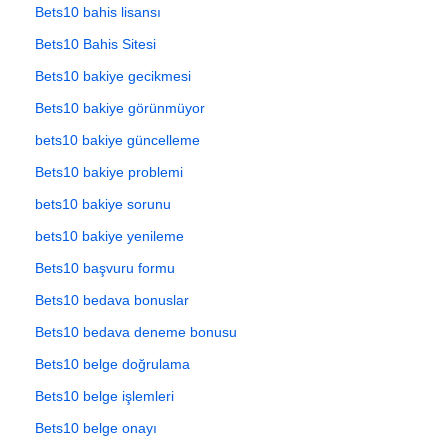
Bets10 bahis lisansı
Bets10 Bahis Sitesi
Bets10 bakiye gecikmesi
Bets10 bakiye görünmüyor
bets10 bakiye güncelleme
Bets10 bakiye problemi
bets10 bakiye sorunu
bets10 bakiye yenileme
Bets10 başvuru formu
Bets10 bedava bonuslar
Bets10 bedava deneme bonusu
Bets10 belge doğrulama
Bets10 belge işlemleri
Bets10 belge onayı