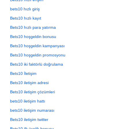
bets10 hızlı giriş
Bets10 hızlı kayıt
Bets10 hızlı para yatırma
Bets10 hoşgeldin bonusu
Bets10 hoşgeldin kampanyası
Bets10 hoşgeldin promosyonu
Bets10 iki faktörlü doğrulama
Bets10 İletişim
Bets10 iletişim adresi
Bets10 iletişim çözümleri
bets10 iletişim hattı
bets10 iletişim numarası
Bets10 iletişim twitter
Bets10 ilk üyelik bonusu