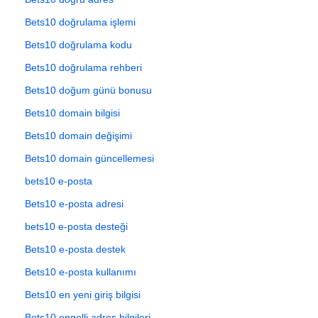
Bets10 doğrulama işlemi
Bets10 doğrulama kodu
Bets10 doğrulama rehberi
Bets10 doğum günü bonusu
Bets10 domain bilgisi
Bets10 domain değişimi
Bets10 domain güncellemesi
bets10 e-posta
Bets10 e-posta adresi
bets10 e-posta desteği
Bets10 e-posta destek
Bets10 e-posta kullanımı
Bets10 en yeni giriş bilgisi
Bets10 engelli adres bilgileri