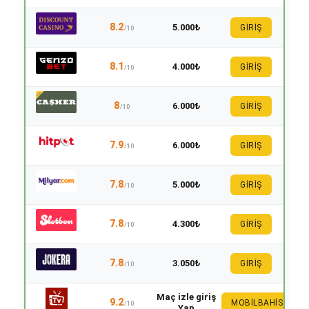
8.2
5.000₺
GİRİŞ
/10
8.1
4.000₺
GİRİŞ
/10
8
6.000₺
GİRİŞ
/10
7.9
6.000₺
GİRİŞ
/10
7.8
5.000₺
GİRİŞ
/10
7.8
4.300₺
GİRİŞ
/10
7.8
3.050₺
GİRİŞ
/10
Maç izle giriş
9.2
MOBILBAHIS
/10
Yap