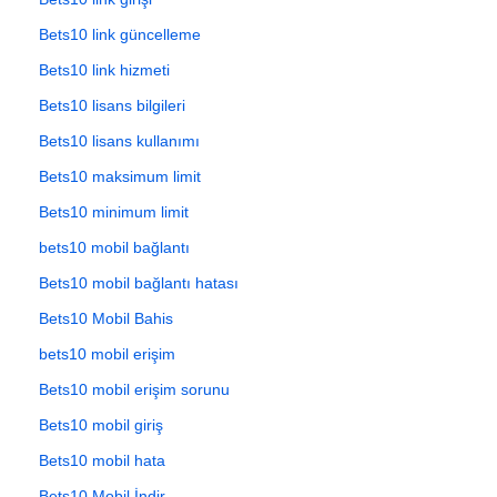
Bets10 link güncelleme
Bets10 link hizmeti
Bets10 lisans bilgileri
Bets10 lisans kullanımı
Bets10 maksimum limit
Bets10 minimum limit
bets10 mobil bağlantı
Bets10 mobil bağlantı hatası
Bets10 Mobil Bahis
bets10 mobil erişim
Bets10 mobil erişim sorunu
Bets10 mobil giriş
Bets10 mobil hata
Bets10 Mobil İndir