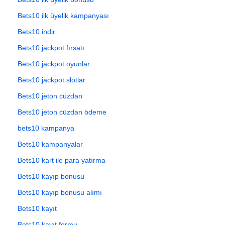
Bets10 ilk üyelik kampanyası
Bets10 indir
Bets10 jackpot fırsatı
Bets10 jackpot oyunlar
Bets10 jackpot slotlar
Bets10 jeton cüzdan
Bets10 jeton cüzdan ödeme
bets10 kampanya
Bets10 kampanyalar
Bets10 kart ile para yatırma
Bets10 kayıp bonusu
Bets10 kayıp bonusu alımı
Bets10 kayıt
Bets10 kayıt formu