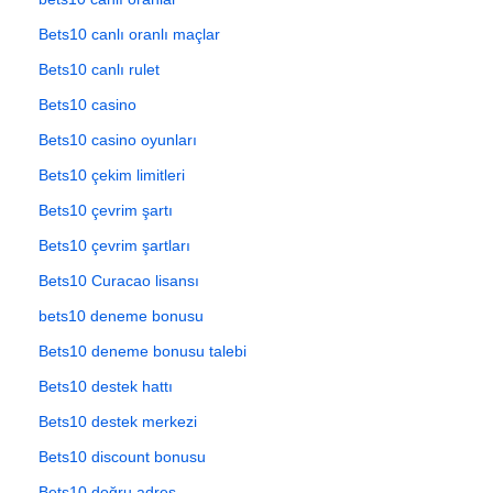
Bets10 canlı oranlı maçlar
Bets10 canlı rulet
Bets10 casino
Bets10 casino oyunları
Bets10 çekim limitleri
Bets10 çevrim şartı
Bets10 çevrim şartları
Bets10 Curacao lisansı
bets10 deneme bonusu
Bets10 deneme bonusu talebi
Bets10 destek hattı
Bets10 destek merkezi
Bets10 discount bonusu
Bets10 doğru adres