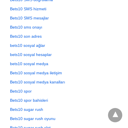
Bets10 SMS hizmeti
Bets10 SMS mesajlar
Bets10 sms onayı
Bets10 son adres
bets10 sosyal ağlar
bets10 sosyal hesaplar
bets10 sosyal medya
Bets10 sosyal medya iletişim
Bets10 sosyal medya kanalları
Bets10 spor
Bets10 spor bahisleri
Bets10 sugar rush
Bets10 sugar rush oyunu
Bets10 sugar rush slot