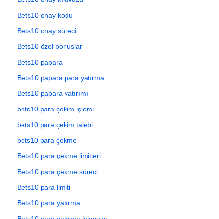
Bets10 onay kodu
Bets10 onay süreci
Bets10 özel bonuslar
Bets10 papara
Bets10 papara para yatırma
Bets10 papara yatırımı
bets10 para çekim işlemi
bets10 para çekim talebi
bets10 para çekme
Bets10 para çekme limitleri
Bets10 para çekme süreci
Bets10 para limiti
Bets10 para yatırma
Bets10 para yatırma kılavuzu