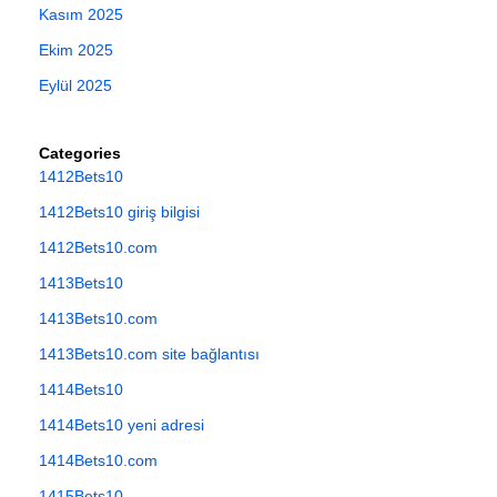
Kasım 2025
Ekim 2025
Eylül 2025
Categories
1412Bets10
1412Bets10 giriş bilgisi
1412Bets10.com
1413Bets10
1413Bets10.com
1413Bets10.com site bağlantısı
1414Bets10
1414Bets10 yeni adresi
1414Bets10.com
1415Bets10