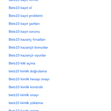
Bets10 kayıt ol
Bets10 kayıt problemi
Bets10 kayıt şartları
Bets10 kayıt sorunu
Bets10 kazanç fırsatları
Bets10 kazançlı bonuslar
Bets10 kazançlı oyunlar
Bets10 kilit açma
bets10 kimlik doğrulama
Bets10 kimlik hesap onayı
Bets10 kimlik kontrolü
bets10 kimlik onayı
bets10 kimlik yükleme
Bets10 kısıtlı erişim