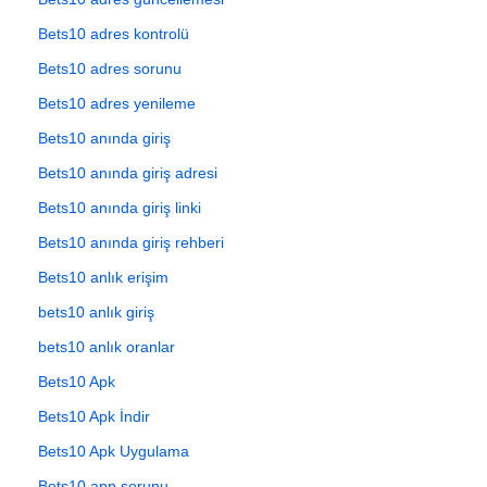
Bets10 adres kontrolü
Bets10 adres sorunu
Bets10 adres yenileme
Bets10 anında giriş
Bets10 anında giriş adresi
Bets10 anında giriş linki
Bets10 anında giriş rehberi
Bets10 anlık erişim
bets10 anlık giriş
bets10 anlık oranlar
Bets10 Apk
Bets10 Apk İndir
Bets10 Apk Uygulama
Bets10 app sorunu