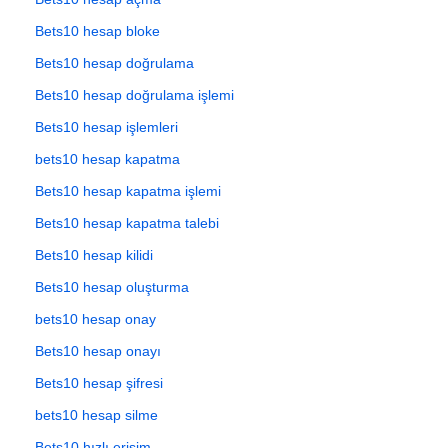
Bets10 hesap bloke
Bets10 hesap doğrulama
Bets10 hesap doğrulama işlemi
Bets10 hesap işlemleri
bets10 hesap kapatma
Bets10 hesap kapatma işlemi
Bets10 hesap kapatma talebi
Bets10 hesap kilidi
Bets10 hesap oluşturma
bets10 hesap onay
Bets10 hesap onayı
Bets10 hesap şifresi
bets10 hesap silme
Bets10 hızlı erişim