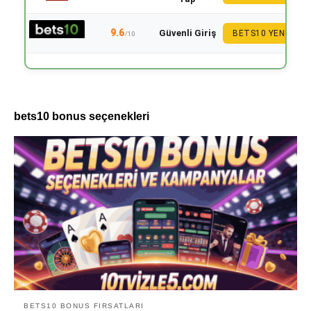
9.6
Güvenli Giriş
BETS10 YENI
/10
bets10 bonus seçenekleri
BETS10 BONUS FIRSATLARI