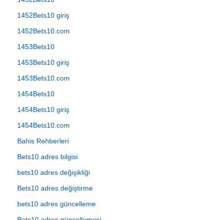
1452Bets10 giriş
1452Bets10.com
1453Bets10
1453Bets10 giriş
1453Bets10.com
1454Bets10
1454Bets10 giriş
1454Bets10.com
Bahis Rehberleri
Bets10 adres bilgisi
bets10 adres değişikliği
Bets10 adres değiştirme
bets10 adres güncelleme
Bets10 adres güncellemesi