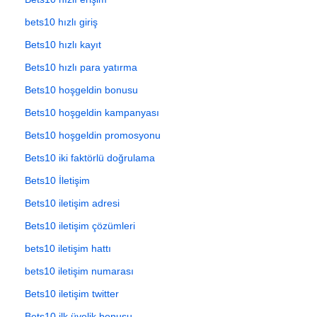
bets10 hızlı giriş
Bets10 hızlı kayıt
Bets10 hızlı para yatırma
Bets10 hoşgeldin bonusu
Bets10 hoşgeldin kampanyası
Bets10 hoşgeldin promosyonu
Bets10 iki faktörlü doğrulama
Bets10 İletişim
Bets10 iletişim adresi
Bets10 iletişim çözümleri
bets10 iletişim hattı
bets10 iletişim numarası
Bets10 iletişim twitter
Bets10 ilk üyelik bonusu