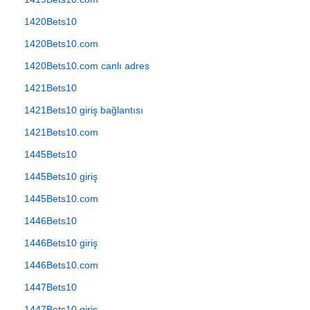
1420Bets10
1420Bets10.com
1420Bets10.com canlı adres
1421Bets10
1421Bets10 giriş bağlantısı
1421Bets10.com
1445Bets10
1445Bets10 giriş
1445Bets10.com
1446Bets10
1446Bets10 giriş
1446Bets10.com
1447Bets10
1447Bets10 giriş