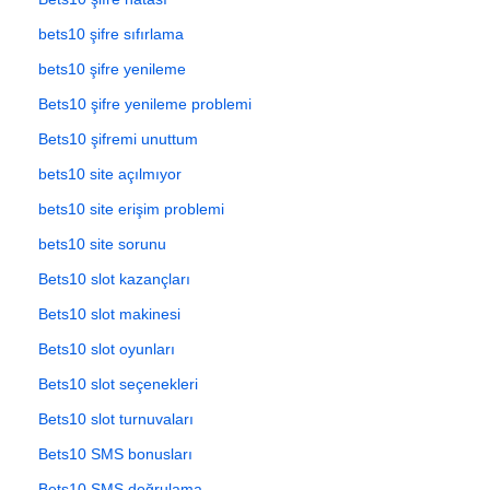
bets10 şifre sıfırlama
bets10 şifre yenileme
Bets10 şifre yenileme problemi
Bets10 şifremi unuttum
bets10 site açılmıyor
bets10 site erişim problemi
bets10 site sorunu
Bets10 slot kazançları
Bets10 slot makinesi
Bets10 slot oyunları
Bets10 slot seçenekleri
Bets10 slot turnuvaları
Bets10 SMS bonusları
Bets10 SMS doğrulama