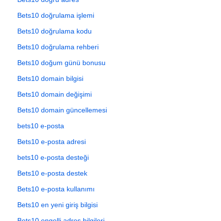
Bets10 doğrulama işlemi
Bets10 doğrulama kodu
Bets10 doğrulama rehberi
Bets10 doğum günü bonusu
Bets10 domain bilgisi
Bets10 domain değişimi
Bets10 domain güncellemesi
bets10 e-posta
Bets10 e-posta adresi
bets10 e-posta desteği
Bets10 e-posta destek
Bets10 e-posta kullanımı
Bets10 en yeni giriş bilgisi
Bets10 engelli adres bilgileri