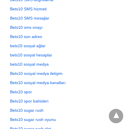
Bets10 SMS hizmeti
Bets10 SMS mesajlar
Bets10 sms onayı
Bets10 son adres
bets10 sosyal ağlar
bets10 sosyal hesaplar
bets10 sosyal medya
Bets10 sosyal medya iletişim
Bets10 sosyal medya kanalları
Bets10 spor
Bets10 spor bahisleri
Bets10 sugar rush
Bets10 sugar rush oyunu
Bets10 sugar rush slot