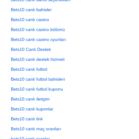
Bets10 canlı bahisler
Bets10 canlı casino
Bets10 canlı casino bölümü
Bets10 canlı casino oyunları
Bets10 Canlı Destek
Bets10 canlı destek hizmeti
Bets10 canlı futbol
Bets10 canlı futbol bahisleri
Bets10 canlı futbol kuponu
Bets10 canlı iletişim
Bets10 canlı kuponlar
Bets10 canlı link
Bets10 canlı maç oranları
bets10 canlı oranlar