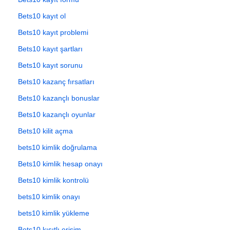
Bets10 kayıt ol
Bets10 kayıt problemi
Bets10 kayıt şartları
Bets10 kayıt sorunu
Bets10 kazanç fırsatları
Bets10 kazançlı bonuslar
Bets10 kazançlı oyunlar
Bets10 kilit açma
bets10 kimlik doğrulama
Bets10 kimlik hesap onayı
Bets10 kimlik kontrolü
bets10 kimlik onayı
bets10 kimlik yükleme
Bets10 kısıtlı erişim