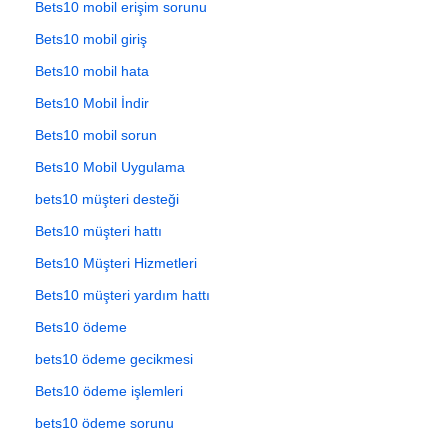
Bets10 mobil erişim sorunu
Bets10 mobil giriş
Bets10 mobil hata
Bets10 Mobil İndir
Bets10 mobil sorun
Bets10 Mobil Uygulama
bets10 müşteri desteği
Bets10 müşteri hattı
Bets10 Müşteri Hizmetleri
Bets10 müşteri yardım hattı
Bets10 ödeme
bets10 ödeme gecikmesi
Bets10 ödeme işlemleri
bets10 ödeme sorunu