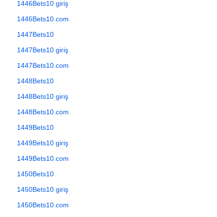
1446Bets10 giriş
1446Bets10.com
1447Bets10
1447Bets10 giriş
1447Bets10.com
1448Bets10
1448Bets10 giriş
1448Bets10.com
1449Bets10
1449Bets10 giriş
1449Bets10.com
1450Bets10
1450Bets10 giriş
1450Bets10.com