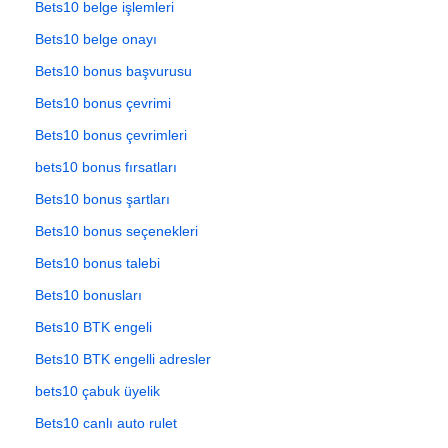
Bets10 belge işlemleri
Bets10 belge onayı
Bets10 bonus başvurusu
Bets10 bonus çevrimi
Bets10 bonus çevrimleri
bets10 bonus fırsatları
Bets10 bonus şartları
Bets10 bonus seçenekleri
Bets10 bonus talebi
Bets10 bonusları
Bets10 BTK engeli
Bets10 BTK engelli adresler
bets10 çabuk üyelik
Bets10 canlı auto rulet