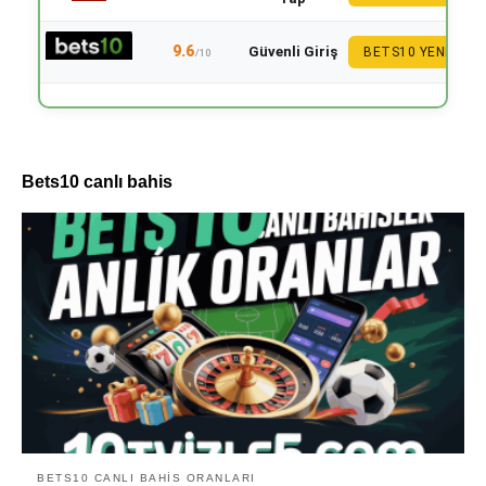
9.6
Güvenli Giriş
BETS10 YENI
/10
Bets10 canlı bahis
BETS10 CANLI BAHIS ORANLARI