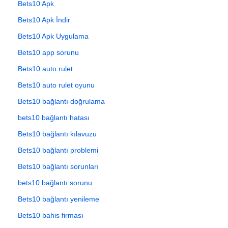
Bets10 Apk
Bets10 Apk İndir
Bets10 Apk Uygulama
Bets10 app sorunu
Bets10 auto rulet
Bets10 auto rulet oyunu
Bets10 bağlantı doğrulama
bets10 bağlantı hatası
Bets10 bağlantı kılavuzu
Bets10 bağlantı problemi
Bets10 bağlantı sorunları
bets10 bağlantı sorunu
Bets10 bağlantı yenileme
Bets10 bahis firması