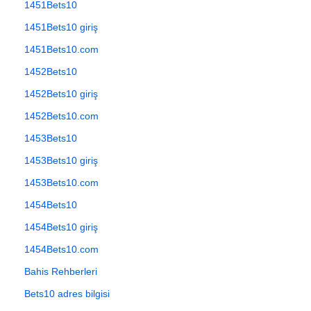
1451Bets10
1451Bets10 giriş
1451Bets10.com
1452Bets10
1452Bets10 giriş
1452Bets10.com
1453Bets10
1453Bets10 giriş
1453Bets10.com
1454Bets10
1454Bets10 giriş
1454Bets10.com
Bahis Rehberleri
Bets10 adres bilgisi