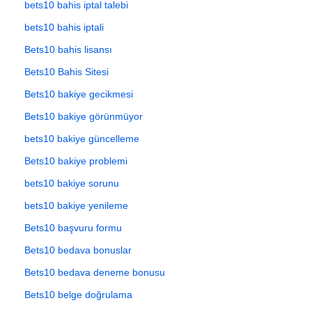
bets10 bahis iptal talebi
bets10 bahis iptali
Bets10 bahis lisansı
Bets10 Bahis Sitesi
Bets10 bakiye gecikmesi
Bets10 bakiye görünmüyor
bets10 bakiye güncelleme
Bets10 bakiye problemi
bets10 bakiye sorunu
bets10 bakiye yenileme
Bets10 başvuru formu
Bets10 bedava bonuslar
Bets10 bedava deneme bonusu
Bets10 belge doğrulama