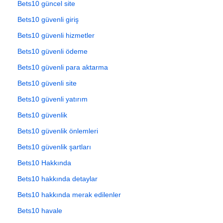
Bets10 güncel site
Bets10 güvenli giriş
Bets10 güvenli hizmetler
Bets10 güvenli ödeme
Bets10 güvenli para aktarma
Bets10 güvenli site
Bets10 güvenli yatırım
Bets10 güvenlik
Bets10 güvenlik önlemleri
Bets10 güvenlik şartları
Bets10 Hakkında
Bets10 hakkında detaylar
Bets10 hakkında merak edilenler
Bets10 havale