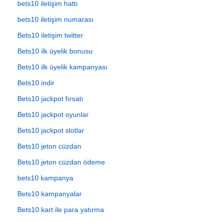
bets10 iletişim hattı
bets10 iletişim numarası
Bets10 iletişim twitter
Bets10 ilk üyelik bonusu
Bets10 ilk üyelik kampanyası
Bets10 indir
Bets10 jackpot fırsatı
Bets10 jackpot oyunlar
Bets10 jackpot slotlar
Bets10 jeton cüzdan
Bets10 jeton cüzdan ödeme
bets10 kampanya
Bets10 kampanyalar
Bets10 kart ile para yatırma