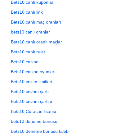
Bets10 canlı kuponlar
Bets10 canlı link
Bets10 canlı maç oranları
bets10 canlı oranlar
Bets10 canlı oranlı maçlar
Bets10 canlı rulet
Bets10 casino
Bets10 casino oyunları
Bets10 çekim limitleri
Bets10 çevrim şartı
Bets10 çevrim şartları
Bets10 Curacao lisansı
bets10 deneme bonusu
Bets10 deneme bonusu talebi