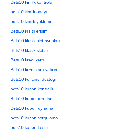
Bets10 kimlik kontrolü
bets10 kimlik onayı
bets10 kimlik yükleme
Bets10 kısıtlı erişim
Bets10 klasik slot oyunları
Bets10 klasik slotlar
Bets10 kredi kartı
Bets10 kredi kartı yatırımı
Bets10 kullanıcı desteği
bets10 kupon kontrolü
Bets10 kupon oranları
Bets10 kupon oynama
bets10 kupon sorgulama
bets10 kupon takibi