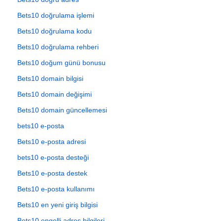
Bets10 doğrulama işlemi
Bets10 doğrulama kodu
Bets10 doğrulama rehberi
Bets10 doğum günü bonusu
Bets10 domain bilgisi
Bets10 domain değişimi
Bets10 domain güncellemesi
bets10 e-posta
Bets10 e-posta adresi
bets10 e-posta desteği
Bets10 e-posta destek
Bets10 e-posta kullanımı
Bets10 en yeni giriş bilgisi
Bets10 engelli adres bilgileri