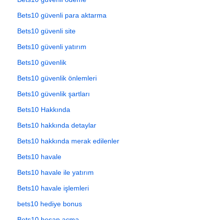
Bets10 güvenli para aktarma
Bets10 güvenli site
Bets10 güvenli yatırım
Bets10 güvenlik
Bets10 güvenlik önlemleri
Bets10 güvenlik şartları
Bets10 Hakkında
Bets10 hakkında detaylar
Bets10 hakkında merak edilenler
Bets10 havale
Bets10 havale ile yatırım
Bets10 havale işlemleri
bets10 hediye bonus
Bets10 hesap açma