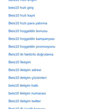
bets10 hızlı giriş
Bets10 hızlı kayıt
Bets10 hızlı para yatırma
Bets10 hoşgeldin bonusu
Bets10 hoşgeldin kampanyası
Bets10 hoşgeldin promosyonu
Bets10 iki faktörlü doğrulama
Bets10 İletişim
Bets10 iletişim adresi
Bets10 iletişim çözümleri
bets10 iletişim hattı
bets10 iletişim numarası
Bets10 iletişim twitter
Bets10 ilk üyelik bonusu