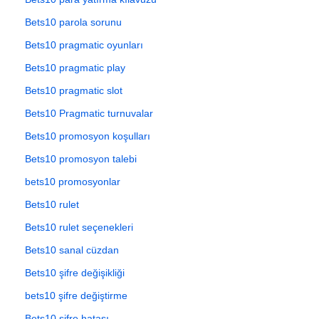
Bets10 parola sorunu
Bets10 pragmatic oyunları
Bets10 pragmatic play
Bets10 pragmatic slot
Bets10 Pragmatic turnuvalar
Bets10 promosyon koşulları
Bets10 promosyon talebi
bets10 promosyonlar
Bets10 rulet
Bets10 rulet seçenekleri
Bets10 sanal cüzdan
Bets10 şifre değişikliği
bets10 şifre değiştirme
Bets10 şifre hatası