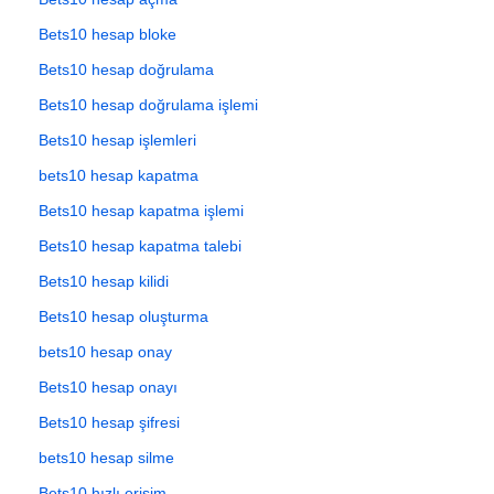
Bets10 hesap bloke
Bets10 hesap doğrulama
Bets10 hesap doğrulama işlemi
Bets10 hesap işlemleri
bets10 hesap kapatma
Bets10 hesap kapatma işlemi
Bets10 hesap kapatma talebi
Bets10 hesap kilidi
Bets10 hesap oluşturma
bets10 hesap onay
Bets10 hesap onayı
Bets10 hesap şifresi
bets10 hesap silme
Bets10 hızlı erişim