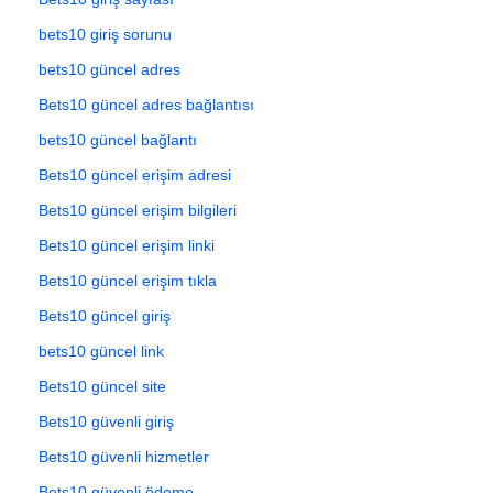
bets10 giriş sorunu
bets10 güncel adres
Bets10 güncel adres bağlantısı
bets10 güncel bağlantı
Bets10 güncel erişim adresi
Bets10 güncel erişim bilgileri
Bets10 güncel erişim linki
Bets10 güncel erişim tıkla
Bets10 güncel giriş
bets10 güncel link
Bets10 güncel site
Bets10 güvenli giriş
Bets10 güvenli hizmetler
Bets10 güvenli ödeme