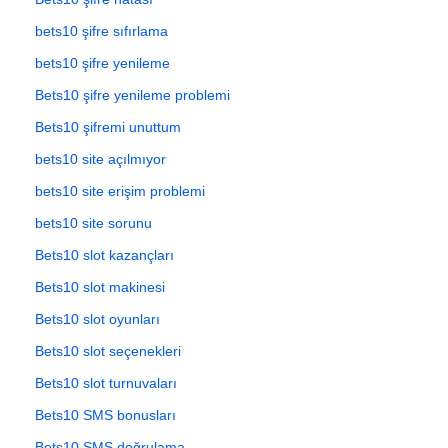
bets10 şifre sıfırlama
bets10 şifre yenileme
Bets10 şifre yenileme problemi
Bets10 şifremi unuttum
bets10 site açılmıyor
bets10 site erişim problemi
bets10 site sorunu
Bets10 slot kazançları
Bets10 slot makinesi
Bets10 slot oyunları
Bets10 slot seçenekleri
Bets10 slot turnuvaları
Bets10 SMS bonusları
Bets10 SMS doğrulama