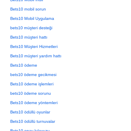
Bets10 mobil sorun
Bets10 Mobil Uygulama
bets10 müşteri desteği
Bets10 müşteri hattı
Bets10 Müşteri Hizmetleri
Bets10 müşteri yardım hattı
Bets10 ödeme
bets10 ödeme gecikmesi
Bets10 ödeme işlemleri
bets10 ödeme sorunu
Bets10 ödeme yöntemleri
Bets10 ödüllü oyunlar
Bets10 ödüllü turnuvalar
Bets10 onay kılavuzu