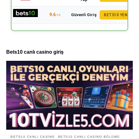
9.6
Güvenli Giriş
BETS10 YENI
/10
Bets10 canlı casino giriş
BETS10 CANLI CASINO
BETS10 CANLI CASINO BÖLÜMÜ