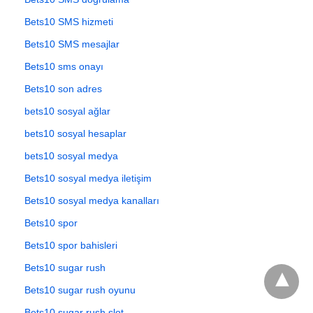
Bets10 SMS hizmeti
Bets10 SMS mesajlar
Bets10 sms onayı
Bets10 son adres
bets10 sosyal ağlar
bets10 sosyal hesaplar
bets10 sosyal medya
Bets10 sosyal medya iletişim
Bets10 sosyal medya kanalları
Bets10 spor
Bets10 spor bahisleri
Bets10 sugar rush
Bets10 sugar rush oyunu
Bets10 sugar rush slot