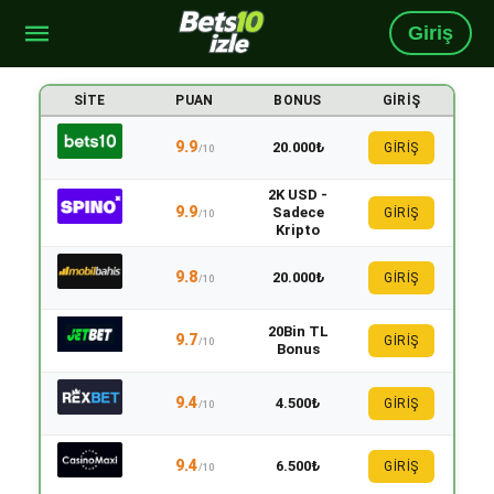
Giriş
SITE
PUAN
BONUS
GIRIŞ
9.9
20.000₺
GİRİŞ
/10
2K USD -
9.9
Sadece
GİRİŞ
/10
Kripto
9.8
20.000₺
GİRİŞ
/10
20Bin TL
9.7
GİRİŞ
/10
Bonus
9.4
4.500₺
GİRİŞ
/10
9.4
6.500₺
GİRİŞ
/10