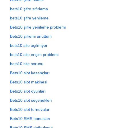
bets10 şifre sıfırlama
bets10 şifre yenileme
Bets10 şifre yenileme problemi
Bets10 şifremi unuttum
bets10 site açılmıyor
bets10 site erişim problemi
bets10 site sorunu
Bets10 slot kazançları
Bets10 slot makinesi
Bets10 slot oyunları
Bets10 slot seçenekleri
Bets10 slot turnuvaları
Bets10 SMS bonusları
Bets10 SMS doğrulama