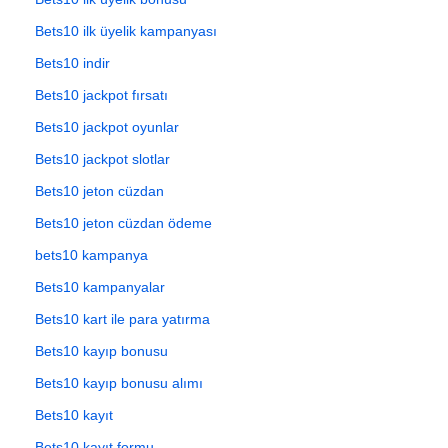
Bets10 ilk üyelik kampanyası
Bets10 indir
Bets10 jackpot fırsatı
Bets10 jackpot oyunlar
Bets10 jackpot slotlar
Bets10 jeton cüzdan
Bets10 jeton cüzdan ödeme
bets10 kampanya
Bets10 kampanyalar
Bets10 kart ile para yatırma
Bets10 kayıp bonusu
Bets10 kayıp bonusu alımı
Bets10 kayıt
Bets10 kayıt formu