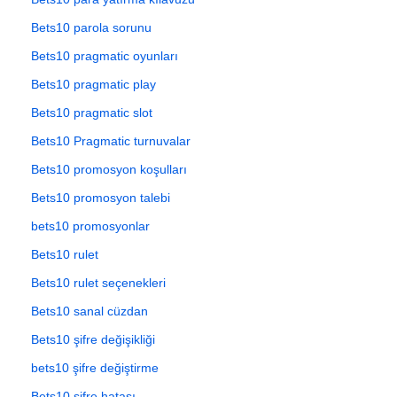
Bets10 parola sorunu
Bets10 pragmatic oyunları
Bets10 pragmatic play
Bets10 pragmatic slot
Bets10 Pragmatic turnuvalar
Bets10 promosyon koşulları
Bets10 promosyon talebi
bets10 promosyonlar
Bets10 rulet
Bets10 rulet seçenekleri
Bets10 sanal cüzdan
Bets10 şifre değişikliği
bets10 şifre değiştirme
Bets10 şifre hatası