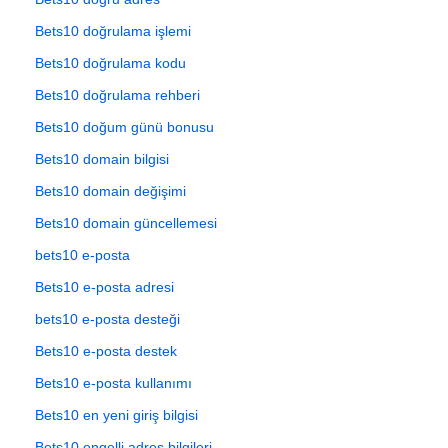
Bets10 doğrulama işlemi
Bets10 doğrulama kodu
Bets10 doğrulama rehberi
Bets10 doğum günü bonusu
Bets10 domain bilgisi
Bets10 domain değişimi
Bets10 domain güncellemesi
bets10 e-posta
Bets10 e-posta adresi
bets10 e-posta desteği
Bets10 e-posta destek
Bets10 e-posta kullanımı
Bets10 en yeni giriş bilgisi
Bets10 engelli adres bilgileri