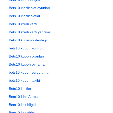
Bets10 klasik slot oyunları
Bets10 klasik slotlar
Bets10 kredi kartı
Bets10 kredi kartı yatırımı
Bets10 kullanıcı desteği
bets10 kupon kontrolü
Bets10 kupon oranları
Bets10 kupon oynama
bets10 kupon sorgulama
bets10 kupon takibi
Bets10 limitler
Bets10 Link Adresi
Bets10 link bilgisi
Bets10 link girişi