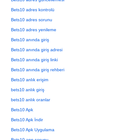
Bets10 adres kontrolü
Bets10 adres sorunu
Bets10 adres yenileme
Bets10 anında giriş
Bets10 anında giriş adresi
Bets10 anında giriş linki
Bets10 anında giriş rehberi
Bets10 anlık erişim
bets10 anlık giriş
bets10 anlık oranlar
Bets10 Apk
Bets10 Apk İndir
Bets10 Apk Uygulama
Bets10 app sorunu