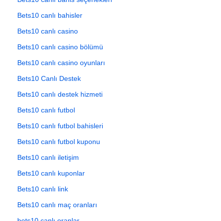
Bets10 canlı bahisler
Bets10 canlı casino
Bets10 canlı casino bölümü
Bets10 canlı casino oyunları
Bets10 Canlı Destek
Bets10 canlı destek hizmeti
Bets10 canlı futbol
Bets10 canlı futbol bahisleri
Bets10 canlı futbol kuponu
Bets10 canlı iletişim
Bets10 canlı kuponlar
Bets10 canlı link
Bets10 canlı maç oranları
bets10 canlı oranlar