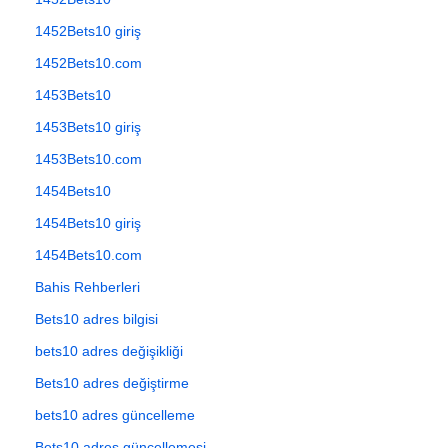
1452Bets10 giriş
1452Bets10.com
1453Bets10
1453Bets10 giriş
1453Bets10.com
1454Bets10
1454Bets10 giriş
1454Bets10.com
Bahis Rehberleri
Bets10 adres bilgisi
bets10 adres değişikliği
Bets10 adres değiştirme
bets10 adres güncelleme
Bets10 adres güncellemesi