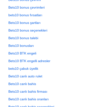
Bets10 bonus çevrimleri
bets10 bonus fırsatları
Bets10 bonus şartları
Bets10 bonus seçenekleri
Bets10 bonus talebi
Bets10 bonusları
Bets10 BTK engeli
Bets10 BTK engelli adresler
bets10 çabuk üyelik
Bets10 canlı auto rulet
Bets10 canlı bahis
Bets10 canlı bahis firması
Bets10 canlı bahis oranları
Bets10 canlı bahis seçenekleri