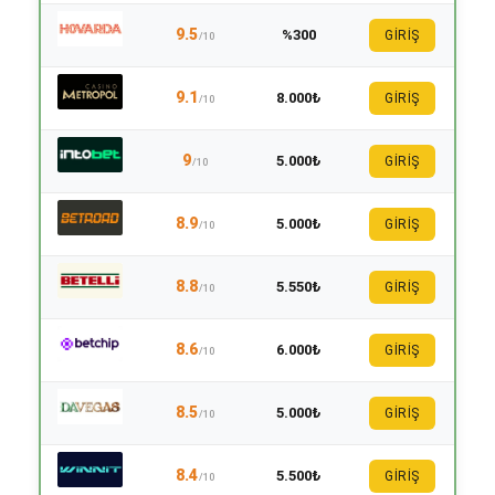
9.5
%300
GİRİŞ
/10
9.1
8.000₺
GİRİŞ
/10
9
5.000₺
GİRİŞ
/10
8.9
5.000₺
GİRİŞ
/10
8.8
5.550₺
GİRİŞ
/10
8.6
6.000₺
GİRİŞ
/10
8.5
5.000₺
GİRİŞ
/10
8.4
5.500₺
GİRİŞ
/10