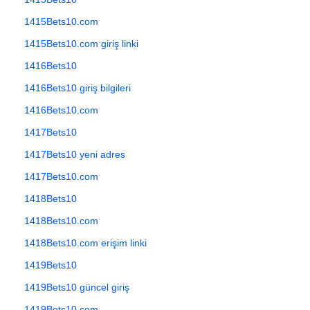
1415Bets10.com
1415Bets10.com giriş linki
1416Bets10
1416Bets10 giriş bilgileri
1416Bets10.com
1417Bets10
1417Bets10 yeni adres
1417Bets10.com
1418Bets10
1418Bets10.com
1418Bets10.com erişim linki
1419Bets10
1419Bets10 güncel giriş
1419Bets10.com