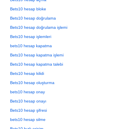
Bets10 hesap bloke
Bets10 hesap doğrulama
Bets10 hesap doğrulama işlemi
Bets10 hesap işlemleri
bets10 hesap kapatma
Bets10 hesap kapatma işlemi
Bets10 hesap kapatma talebi
Bets10 hesap kilidi
Bets10 hesap oluşturma
bets10 hesap onay
Bets10 hesap onayı
Bets10 hesap şifresi
bets10 hesap silme
Bets10 hızlı erişim