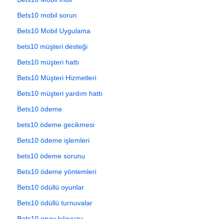
Bets10 mobil sorun
Bets10 Mobil Uygulama
bets10 müşteri desteği
Bets10 müşteri hattı
Bets10 Müşteri Hizmetleri
Bets10 müşteri yardım hattı
Bets10 ödeme
bets10 ödeme gecikmesi
Bets10 ödeme işlemleri
bets10 ödeme sorunu
Bets10 ödeme yöntemleri
Bets10 ödüllü oyunlar
Bets10 ödüllü turnuvalar
Bets10 onay kılavuzu