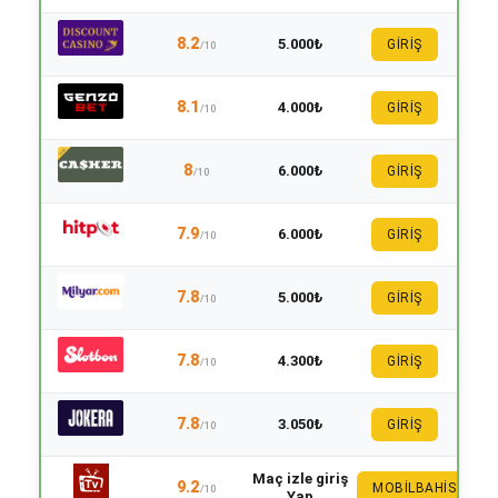
8.2
5.000₺
GİRİŞ
/10
8.1
4.000₺
GİRİŞ
/10
8
6.000₺
GİRİŞ
/10
7.9
6.000₺
GİRİŞ
/10
7.8
5.000₺
GİRİŞ
/10
7.8
4.300₺
GİRİŞ
/10
7.8
3.050₺
GİRİŞ
/10
Maç izle giriş
9.2
MOBILBAHIS
/10
Yap