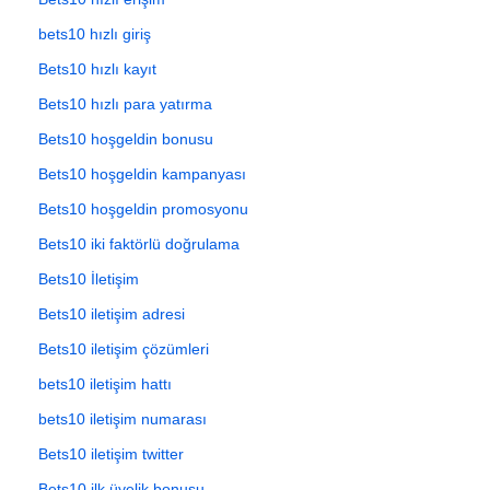
bets10 hızlı giriş
Bets10 hızlı kayıt
Bets10 hızlı para yatırma
Bets10 hoşgeldin bonusu
Bets10 hoşgeldin kampanyası
Bets10 hoşgeldin promosyonu
Bets10 iki faktörlü doğrulama
Bets10 İletişim
Bets10 iletişim adresi
Bets10 iletişim çözümleri
bets10 iletişim hattı
bets10 iletişim numarası
Bets10 iletişim twitter
Bets10 ilk üyelik bonusu