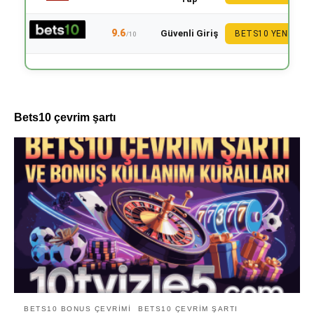
9.6
Güvenli Giriş
BETS10 YENI
/10
Bets10 çevrim şartı
BETS10 BONUS ÇEVRIMI
BETS10 ÇEVRIM ŞARTI