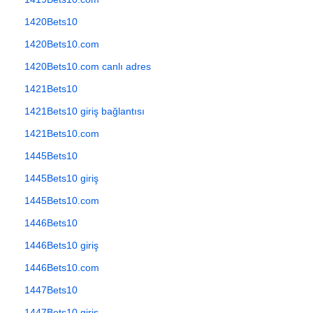
1420Bets10
1420Bets10.com
1420Bets10.com canlı adres
1421Bets10
1421Bets10 giriş bağlantısı
1421Bets10.com
1445Bets10
1445Bets10 giriş
1445Bets10.com
1446Bets10
1446Bets10 giriş
1446Bets10.com
1447Bets10
1447Bets10 giriş