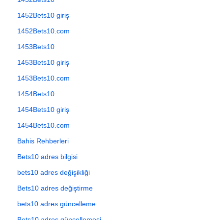
1452Bets10 giriş
1452Bets10.com
1453Bets10
1453Bets10 giriş
1453Bets10.com
1454Bets10
1454Bets10 giriş
1454Bets10.com
Bahis Rehberleri
Bets10 adres bilgisi
bets10 adres değişikliği
Bets10 adres değiştirme
bets10 adres güncelleme
Bets10 adres güncellemesi