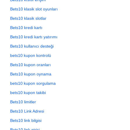
Bets10 klasik slot oyunları
Bets10 klasik slotlar
Bets10 kredi kartı
Bets10 kredi kartı yatırımı
Bets10 kullanıcı desteği
bets10 kupon kontrolü
Bets10 kupon oranları
Bets10 kupon oynama
bets10 kupon sorgulama
bets10 kupon takibi
Bets10 limitler
Bets10 Link Adresi
Bets10 link bilgisi
Bets10 link girişi