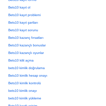
Bets10 kayıt ol
Bets10 kayıt problemi
Bets10 kayıt şartları
Bets10 kayıt sorunu
Bets10 kazanç fırsatları
Bets10 kazançlı bonuslar
Bets10 kazançlı oyunlar
Bets10 kilit açma
bets10 kimlik doğrulama
Bets10 kimlik hesap onayı
Bets10 kimlik kontrolü
bets10 kimlik onayı
bets10 kimlik yükleme
Bets10 kısıtlı erişim