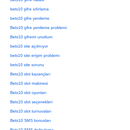
bets10 şifre sıfırlama
bets10 şifre yenileme
Bets10 şifre yenileme problemi
Bets10 şifremi unuttum
bets10 site açılmıyor
bets10 site erişim problemi
bets10 site sorunu
Bets10 slot kazançları
Bets10 slot makinesi
Bets10 slot oyunları
Bets10 slot seçenekleri
Bets10 slot turnuvaları
Bets10 SMS bonusları
Bets10 SMS doğrulama