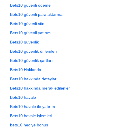
Bets10 güvenli ödeme
Bets10 güvenli para aktarma
Bets10 güvenli site
Bets10 güvenli yatırım
Bets10 güvenlik
Bets10 güvenlik önlemleri
Bets10 güvenlik şartları
Bets10 Hakkında
Bets10 hakkında detaylar
Bets10 hakkında merak edilenler
Bets10 havale
Bets10 havale ile yatırım
Bets10 havale işlemleri
bets10 hediye bonus