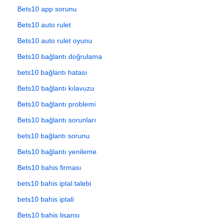
Bets10 app sorunu
Bets10 auto rulet
Bets10 auto rulet oyunu
Bets10 bağlantı doğrulama
bets10 bağlantı hatası
Bets10 bağlantı kılavuzu
Bets10 bağlantı problemi
Bets10 bağlantı sorunları
bets10 bağlantı sorunu
Bets10 bağlantı yenileme
Bets10 bahis firması
bets10 bahis iptal talebi
bets10 bahis iptali
Bets10 bahis lisansı