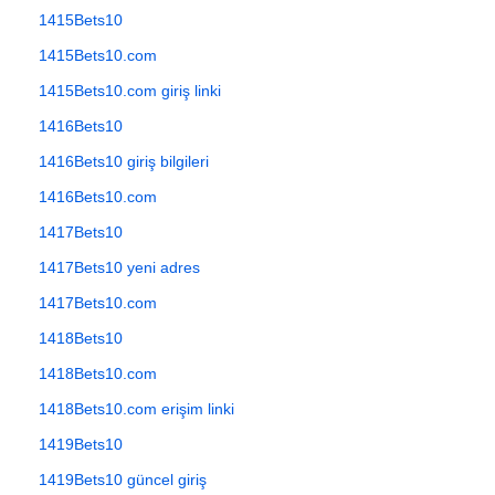
1415Bets10
1415Bets10.com
1415Bets10.com giriş linki
1416Bets10
1416Bets10 giriş bilgileri
1416Bets10.com
1417Bets10
1417Bets10 yeni adres
1417Bets10.com
1418Bets10
1418Bets10.com
1418Bets10.com erişim linki
1419Bets10
1419Bets10 güncel giriş