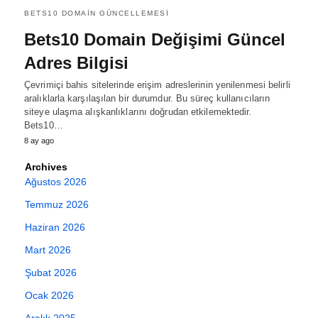
BETS10 DOMAIN GÜNCELLEMESI
Bets10 Domain Değişimi Güncel
Adres Bilgisi
Çevrimiçi bahis sitelerinde erişim adreslerinin yenilenmesi belirli
aralıklarla karşılaşılan bir durumdur. Bu süreç kullanıcıların
siteye ulaşma alışkanlıklarını doğrudan etkilemektedir.
Bets10…
8 ay ago
Archives
Ağustos 2026
Temmuz 2026
Haziran 2026
Mart 2026
Şubat 2026
Ocak 2026
Aralık 2025