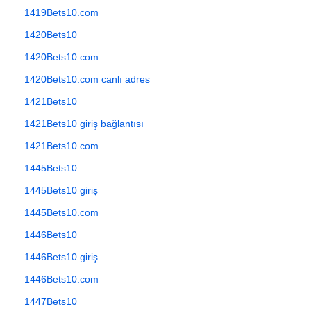
1419Bets10.com
1420Bets10
1420Bets10.com
1420Bets10.com canlı adres
1421Bets10
1421Bets10 giriş bağlantısı
1421Bets10.com
1445Bets10
1445Bets10 giriş
1445Bets10.com
1446Bets10
1446Bets10 giriş
1446Bets10.com
1447Bets10