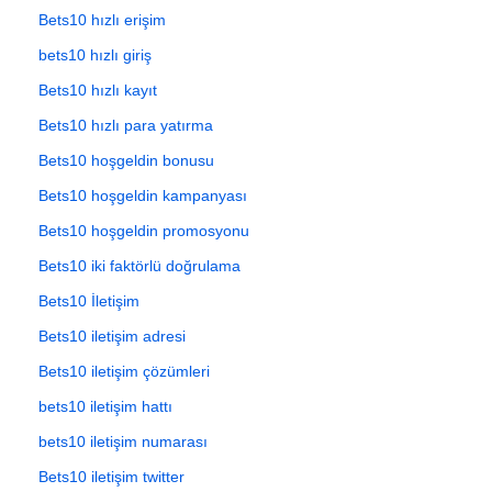
Bets10 hızlı erişim
bets10 hızlı giriş
Bets10 hızlı kayıt
Bets10 hızlı para yatırma
Bets10 hoşgeldin bonusu
Bets10 hoşgeldin kampanyası
Bets10 hoşgeldin promosyonu
Bets10 iki faktörlü doğrulama
Bets10 İletişim
Bets10 iletişim adresi
Bets10 iletişim çözümleri
bets10 iletişim hattı
bets10 iletişim numarası
Bets10 iletişim twitter