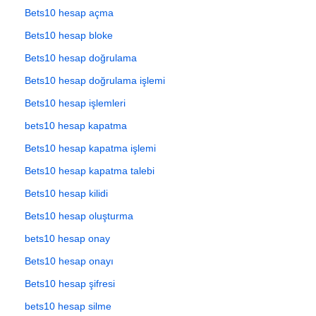
Bets10 hesap açma
Bets10 hesap bloke
Bets10 hesap doğrulama
Bets10 hesap doğrulama işlemi
Bets10 hesap işlemleri
bets10 hesap kapatma
Bets10 hesap kapatma işlemi
Bets10 hesap kapatma talebi
Bets10 hesap kilidi
Bets10 hesap oluşturma
bets10 hesap onay
Bets10 hesap onayı
Bets10 hesap şifresi
bets10 hesap silme