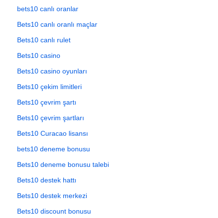
bets10 canlı oranlar
Bets10 canlı oranlı maçlar
Bets10 canlı rulet
Bets10 casino
Bets10 casino oyunları
Bets10 çekim limitleri
Bets10 çevrim şartı
Bets10 çevrim şartları
Bets10 Curacao lisansı
bets10 deneme bonusu
Bets10 deneme bonusu talebi
Bets10 destek hattı
Bets10 destek merkezi
Bets10 discount bonusu