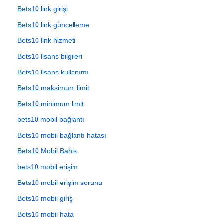
Bets10 link girişi
Bets10 link güncelleme
Bets10 link hizmeti
Bets10 lisans bilgileri
Bets10 lisans kullanımı
Bets10 maksimum limit
Bets10 minimum limit
bets10 mobil bağlantı
Bets10 mobil bağlantı hatası
Bets10 Mobil Bahis
bets10 mobil erişim
Bets10 mobil erişim sorunu
Bets10 mobil giriş
Bets10 mobil hata