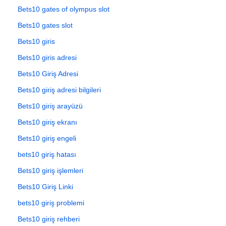
Bets10 gates of olympus slot
Bets10 gates slot
Bets10 giris
Bets10 giris adresi
Bets10 Giriş Adresi
Bets10 giriş adresi bilgileri
Bets10 giriş arayüzü
Bets10 giriş ekranı
Bets10 giriş engeli
bets10 giriş hatası
Bets10 giriş işlemleri
Bets10 Giriş Linki
bets10 giriş problemi
Bets10 giriş rehberi