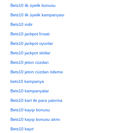
Bets10 ilk üyelik bonusu
Bets10 ilk üyelik kampanyası
Bets10 indir
Bets10 jackpot fırsatı
Bets10 jackpot oyunlar
Bets10 jackpot slotlar
Bets10 jeton cüzdan
Bets10 jeton cüzdan ödeme
bets10 kampanya
Bets10 kampanyalar
Bets10 kart ile para yatırma
Bets10 kayıp bonusu
Bets10 kayıp bonusu alımı
Bets10 kayıt