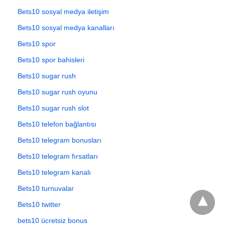
Bets10 sosyal medya iletişim
Bets10 sosyal medya kanalları
Bets10 spor
Bets10 spor bahisleri
Bets10 sugar rush
Bets10 sugar rush oyunu
Bets10 sugar rush slot
Bets10 telefon bağlantısı
Bets10 telegram bonusları
Bets10 telegram fırsatları
Bets10 telegram kanalı
Bets10 turnuvalar
Bets10 twitter
bets10 ücretsiz bonus