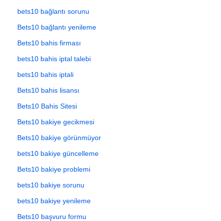
bets10 bağlantı sorunu
Bets10 bağlantı yenileme
Bets10 bahis firması
bets10 bahis iptal talebi
bets10 bahis iptali
Bets10 bahis lisansı
Bets10 Bahis Sitesi
Bets10 bakiye gecikmesi
Bets10 bakiye görünmüyor
bets10 bakiye güncelleme
Bets10 bakiye problemi
bets10 bakiye sorunu
bets10 bakiye yenileme
Bets10 başvuru formu