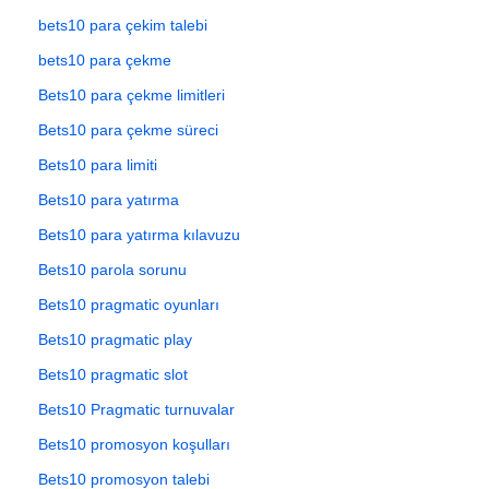
bets10 para çekim talebi
bets10 para çekme
Bets10 para çekme limitleri
Bets10 para çekme süreci
Bets10 para limiti
Bets10 para yatırma
Bets10 para yatırma kılavuzu
Bets10 parola sorunu
Bets10 pragmatic oyunları
Bets10 pragmatic play
Bets10 pragmatic slot
Bets10 Pragmatic turnuvalar
Bets10 promosyon koşulları
Bets10 promosyon talebi