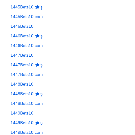
1445Bets10 giriş
1445Bets10.com
1446Bets10
1446Bets10 giriş
1446Bets10.com
1447Bets10
1447Bets10 giriş
1447Bets10.com
1448Bets10
1448Bets10 giriş
1448Bets10.com
1449Bets10
1449Bets10 giriş
1449Bets10.com