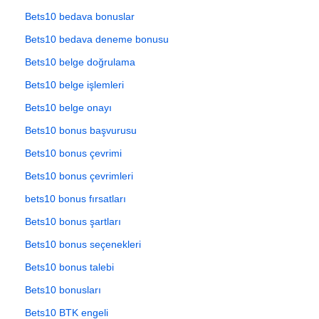
Bets10 bedava bonuslar
Bets10 bedava deneme bonusu
Bets10 belge doğrulama
Bets10 belge işlemleri
Bets10 belge onayı
Bets10 bonus başvurusu
Bets10 bonus çevrimi
Bets10 bonus çevrimleri
bets10 bonus fırsatları
Bets10 bonus şartları
Bets10 bonus seçenekleri
Bets10 bonus talebi
Bets10 bonusları
Bets10 BTK engeli