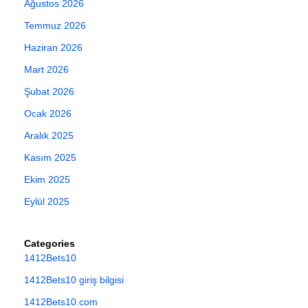
Ağustos 2026
Temmuz 2026
Haziran 2026
Mart 2026
Şubat 2026
Ocak 2026
Aralık 2025
Kasım 2025
Ekim 2025
Eylül 2025
Categories
1412Bets10
1412Bets10 giriş bilgisi
1412Bets10.com