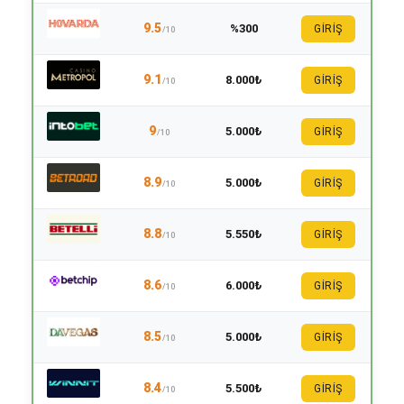
9.5
%300
GİRİŞ
/10
9.1
8.000₺
GİRİŞ
/10
9
5.000₺
GİRİŞ
/10
8.9
5.000₺
GİRİŞ
/10
8.8
5.550₺
GİRİŞ
/10
8.6
6.000₺
GİRİŞ
/10
8.5
5.000₺
GİRİŞ
/10
8.4
5.500₺
GİRİŞ
/10